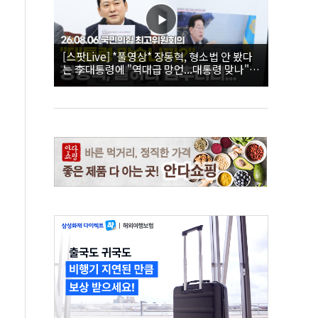
[스팟Live] *풀영상* 장동혁, 형소법 안 봤다
는 李대통령에 "역대급 망언...대통령 맞나"｜
26.08.06 국민의힘 최고위원회의