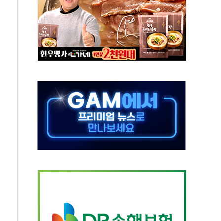
 '비욘드 디 어비스' 수상작 발표
위크' 참가…리모델링 상담 제공
상, 종가가 넘은 건 국경 아닌 '식문화 장벽'
급등…구리 가격 상승 전망 부각
은 채권혼합 펀드 2종 출시
닉스'는 사고 급등주는 팔았다