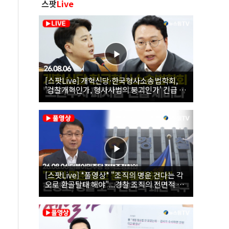
스팟
Live
[스팟Live] 개혁신당·한국형사소송법학회,
'검찰개혁인가, 형사사법의 붕괴인가' 긴급 세
미나｜26.08.06
[스팟Live] *풀영상* "조직의 명운 건다는 각
오로 환골탈태 해야"...경찰 조직의 전면적 쇄
신 촉구한 한병도 | 26.08.06 더불어민주당 정
책조정회의