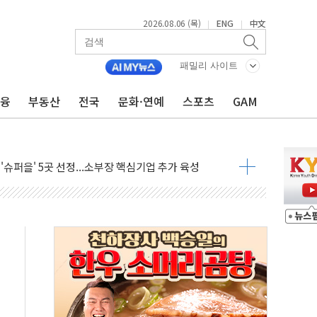
2026.08.06 (목)
ENG
中文
|
|
 비상! 수족구병이 다시 유행합니다.
.데이터처, 기업 3만1000곳 경제통계조사
패밀리 사이트
 실사격…미 해병대, 한반도 지형서 FPV 공격훈련 공개
금융
부동산
전국
문화·연예
스포츠
GAM
 아닌 담합…76조2000억 입찰 영향"
 넘긴 세라젬…공정위 과징금 4억3200만원
'슈퍼을' 5곳 선정...소부장 핵심기업 추가 육성
용품 등 94개 제품 안전기준 '부적합'
'다산점' 열어
한눈에'…인사처, 공무원 인사제도 안내서 발간
…식약처 AI 심사·소방청 119안심콜 영문 영상 제작
증명서 발급…7일부터 온라인 대리 신청 가능
회의…중증환자 이송체계 전국 확대 점검
끝…김민석, 신천지 허위신고에 배신 사과 안 해"
국방개혁은 정치적 감정 따라 추진해선 안 돼"