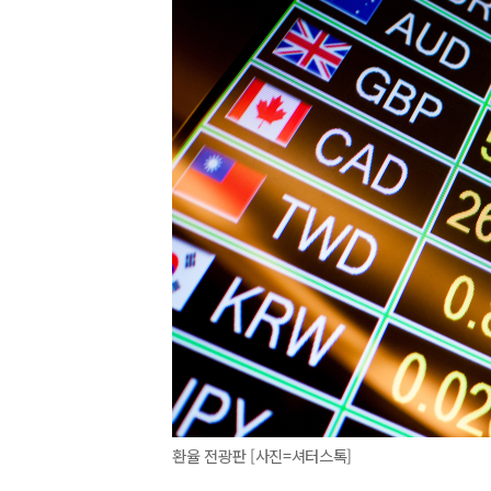
환율 전광판 [사진=셔터스톡]