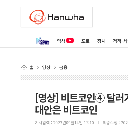
영상
포토
정치
정책·서
홈
영상
금융
[영상] 비트코인④ 달러
대안은 비트코인
기사입력 :
2023년09월14일 17:10
최종수정 :
20