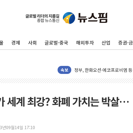
[AI 카드뉴스] 어린이집·유치원
운수업·기업활동 '원스톱'으로..
[르포] 폭염 속 '자폭 드론' 첫
울
경제
사회
글로벌·중국
해외투자
산업
증권·
공정위 "국고채 PD 15곳, 관행
중소기업 기술자료 중국 계열사에
정부, 한화오션·에코프로비엠 등 
국표원, 해외직구 물놀이기구·유아
속보
쉐이크쉑, 남양주 현대아울렛에 
'달라진 임신·출산·육아 지원 
정부혁신 우수사례 세계에 알린다
가 세계 최강? 화폐 가치는 박살…
부모가 정부24에서 자녀 출입국
소방청, 전국 시·도 구급과장 
정청래 "2차 TV토론으로 게임 
23년09월14일 17:10
윤상현, 사관학교 통합 비판…"