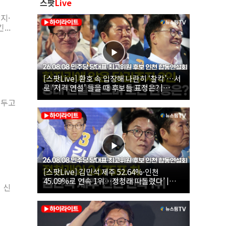
스팟
Live
지·
..
[스팟Live] 환호 속 입장해 나란히 ‘찰칵’…서
로 ‘저격 연설’ 들을 때 후보들 표정은? |
26.08.08 더불어민주당 당대표·최고위원 후
앞두고
보 인천 합동연설회
[스팟Live] 김민석 제주 52.64%·인천
45.09%로 연속 1위…정청래 따돌렸다’ |
 신
26.08.08 더불어민주당 당대표·최고위원 후
보 인천 합동연설회