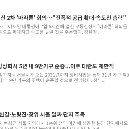
폐기물 수거하다 참변…60대
서울 중랑구 주택가서 흉기 난
산 2차 '마라톤' 회의…"전폭적 공급 확대·속도전 총력"
李대통령 "결혼 때문에 손해 
자 = 이재명 대통령이 7일 6시간에 걸친 부동산정책 '마라톤' 회의를
으로 확대하고 속도를 높일 것을 주문했다. 강유정 ...
여수 오동도 인근 해상서 모
추미애, '위안부' 피해자 기림
인천 선재도 갯벌서 해루질 중
인천서 말다툼 중 어머니 흉기
상화시 5년 내 9만가구 순증...이주 대란도 제한적
'화합' 꺼낸 김민석에 '뻔뻔
임기자 = 서울시가 오는 2031년까지 정비사업을 통해 31만 가구 착
李대통령, ISA 개편 재검토 
 약 9만 가구의 주택이 순증할 것으로 전망했다. 정부...
…신길·노량진·장위 서울 알짜 단지 주목
자 = 최근 서울 지역에서 1순위 청약 마감에 성공한 분양 단지에서도
에 따른 무순위 청약 물량이 잇따라 나오고 있다.과거...