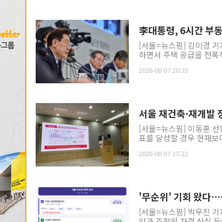
李대통령, 6시간 부동
[서울=뉴스핌] 김미경 기
하면서 주택 공급을 전폭적
2026-08-07 20:35
서울 재건축·재개발 정
[서울=뉴스핌] 이동훈 선
표를 달성할 경우 현재보다
2026-08-07 17:22
'무순위' 기회 왔다
[서울=뉴스핌] 박우진 기
약과 조합원 자격 상실 등