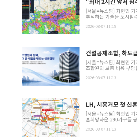
"최대 2시간 앞서 침
[서울=뉴스핌] 최현민 
추적하는 기술을 도시침수
2026-08-07 11:19
건설공제조합, 하도급
[서울=뉴스핌] 최현민 기
조합원의 보증 비용 부담을
2026-08-07 11:13
LH, 시흥거모 첫 신
[서울=뉴스핌] 최현민 
혼희망타운 290가구를 공급
2026-08-07 11:13