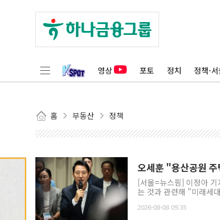
영상
포토
정치
정책·서
홈
부동산
정책
오세훈 "용산공원 주택
[서울=뉴스핌] 이정아 
는 것과 관련해 "미래세대
2026-08-08 09:35