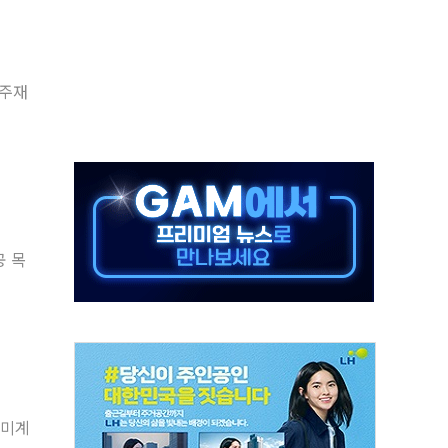
 환경미화원 수거차에 치여 사망
동…60대 남성 2명 숨져
보는 일 없게"…'결혼 페널티' 22개 과제 손본다
 주재
터보트 전복…1명 사망·1명 실종
의 날 참석..."국제적 시민 연대로 목소리 내야"
 실종 60대 나흘만에 숨진 채 발견
 살해 10대 아들 체포
' 받아친 정청래…제주 연설서 신경전 고조
공 목
지시…與 "적극 환영"·野 "졸속 국정"
 미계