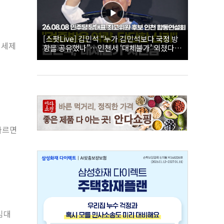
[스팟Live] 김민석 “누가 김민석보다 국정 방
 세제
향을 공유했나”…인천서 ‘대체불가’ 외쳤다 |
26.08.08 더불어민주당 당대표·최고위원 후
보 인천 합동연설회
따르면
임대