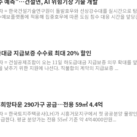
수 예측"…건설연, AI 위험기상 기술 개발
기자 = 한국건설기술연구원이 돌발호우와 선상강수대를 실시간으로 탐
예보플랫폼에 적용해 집중호우에 따른 도심 침수 대응 시간을 앞당긴.
대금 지급보증 수수료 최대 20% 할인
자 = 건설공제조합이 오는 11일 하도급대금 지급보증 의무 확대를 
 낮추기 위한 지원에 나선다. 직불합의 계약의 지급보증 ...
혼희망타운 290가구 공급…전용 59㎡ 4.4억
기자 = 한국토지주택공사(LH)가 시흥거모지구에서 첫 공공분양 물량인
한다. 평균 분양가는 전용 55㎡ 기준 약 4억4000만원...