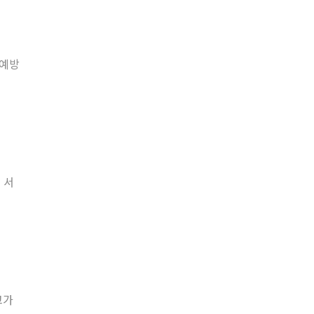
 예방
 서
고가