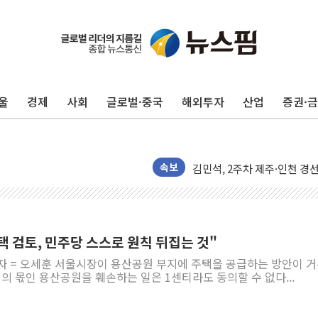
울
경제
사회
글로벌·중국
해외투자
산업
증권·
울진·영덕 '호우특보'-포항 '
[종합] 김민석, 정청래에 '0.86
인천 합동연설회 나선 송영길
김민석, 2주차 제주·인천 경선서
속보
인사하는 김민석 당대표 후보
[속보] 민주, 제주·인천 경선 결
[속보] 민주, 인천 경선 결과 발
 검토, 민주당 스스로 원칙 뒤집는 것"
[속보] 민주, 제주 경선 결과 발
기자 = 오세훈 서울시장이 용산공원 부지에 주택을 공급하는 방안이 
이번주 국내 주요 금융일정(8.1
의 몫인 용산공원을 훼손하는 일은 1센티라도 동의할 수 없다...
美, 이란전 출구전략 만지작
강릉·동해·삼척 시간당 최대 