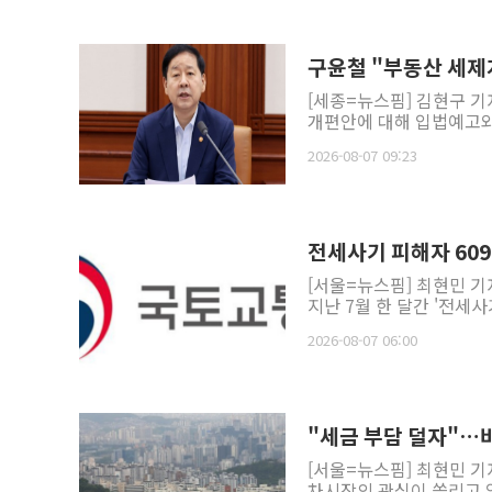
구윤철 "부동산 세제
[세종=뉴스핌] 김현구 기
개편안에 대해 입법예고와 
2026-08-07 09:23
전세사기 피해자 609
[서울=뉴스핌] 최현민 기
지난 7월 한 달간 '전세
2026-08-07 06:00
"세금 부담 덜자"…
[서울=뉴스핌] 최현민 
차시장의 관심이 쏠리고 