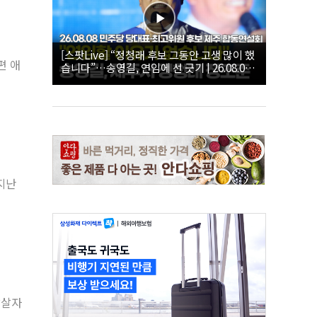
[스팟Live] “정청래 후보 그동안 고생 많이 했
편 애
습니다”…송영길, 연임에 선 긋기 | 26.08.08
더불어민주당 당대표·최고위원 후보 제주 합
동연설회
 지난
암살자