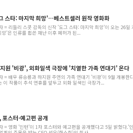
도그 스타: 마지막 희망'…베스트셀러 원작 영화화
 = 리들리 스콧 감독의 신작 '도그 스타: 마지막 희망'이 오는 26일
희망'은 인류를 휩쓴 재난 이후 폐허가 된...
하지원 '비광', 외화일색 극장에 '치열한 가족 연대기' 온다
자 = 배우 류승룡과 하지원 주연의 가족 연대기 '비광'이 9월 개봉한다
는 이 작품이 추석 연휴를 앞두고 외화 일색인 극장가...
', 포스터·예고편 공개
자 = 영화 '인턴'이 1차 포스터와 예고편을 공개했다고 5일 밝혔다.'
업계의 주목을 받는 CEO 선우(한소희)의 회사...