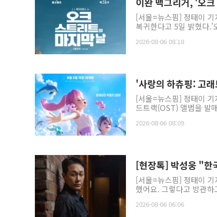
이완 맥그리거, '오크
[서울=뉴스핌] 정태이 기
복귀한다고 5일 밝혔다.'
2026-08-06 08:18
'사랑의 하츄핑: 고래
[서울=뉴스핌] 정태이 기
드트랙(OST) 앨범을 발
2026-08-06 08:09
[현장톡] 박성웅 "
[서울=뉴스핌] 정태이 기
했어요. 그렇다고 방관하고 
2026-08-06 06:06