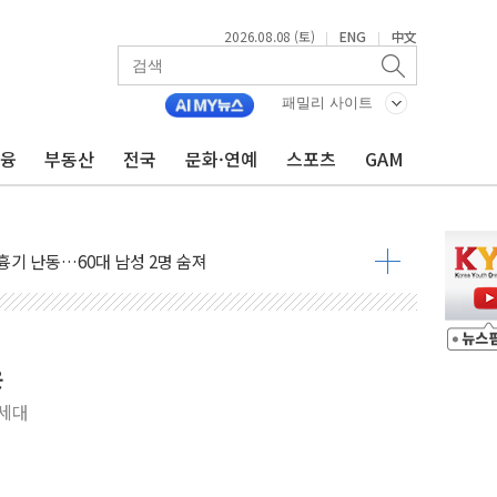
2026.08.08 (토)
ENG
中文
|
|
패밀리 사이트
금융
부동산
전국
문화·연예
스포츠
GAM
만지작…공습 한계·탄약 부족 현실화
 최대 50㎜ 폭우…강원 동해안 강한 비 어어져
…60대 환경미화원 수거차에 치여 사망
흉기 난동…60대 남성 2명 숨져
손해 보는 일 없게"…'결혼 페널티' 22개 과제 손본다
서 모터보트 전복…1명 사망·1명 실종
자 기림의 날 참석..."국제적 시민 연대로 목소리 내야"
운
질 중 실종 60대 나흘만에 숨진 채 발견
차세대
 흉기 살해 10대 아들 체포
 '뻔뻔' 받아친 정청래…제주 연설서 신경전 고조
재검토 지시…與 "적극 환영"·野 "졸속 국정"