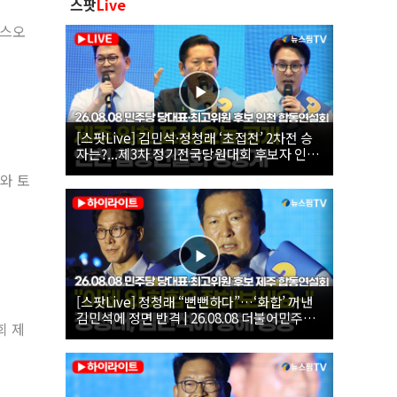
스팟
Live
박스오
[스팟Live] 김민석·정청래 ‘초접전’ 2차전 승
자는?...제3차 정기전국당원대회 후보자 인천
합동연설회 생중계 | 26.08.08
와 토
[스팟Live] 정청래 “뻔뻔하다”…‘화합’ 꺼낸
김민석에 정면 반격 | 26.08.08 더불어민주당
회 제
당대표·최고위원 후보 제주 합동연설회