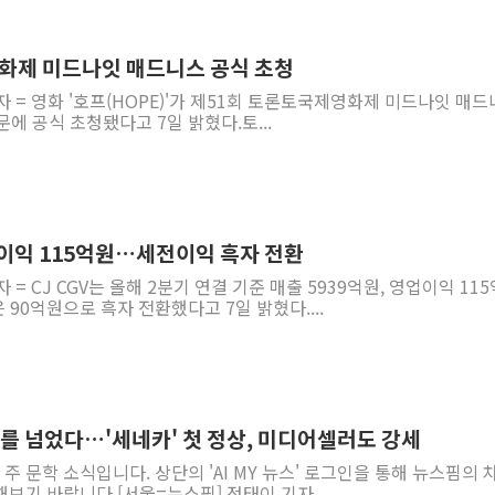
동해중부 전 해상 풍랑
연일 폭염에 온열질환 
영화제 미드나잇 매드니스 공식 초청
中 전방위 아파트 부양
자 = 영화 '호프(HOPE)'가 제51회 토론토국제영화제 미드나잇 매
) 부문에 공식 초청됐다고 7일 밝혔다.토...
인제 용대리 계곡서 수
동해시, 11~14일 '
강원 중·남부 동해안 
청양 밭에서 일하던 9
영업이익 115억원…세전이익 흑자 전환
폭염에 車 운전면허 기
 = CJ CGV는 올해 2분기 연결 기준 매출 5939억원, 영업이익 11
李대통령, 'ISA·주가
90억원으로 흑자 전환했다고 7일 밝혔다....
리를 넘었다…'세네카' 첫 정상, 미디어셀러도 강세
 주 문학 소식입니다. 상단의 'AI MY 뉴스' 로그인을 통해 뉴스핌의
해보기 바랍니다.[서울=뉴스핌] 정태이 기자...