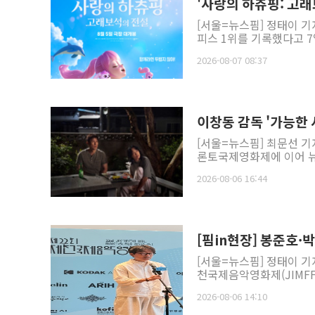
'사랑의 하츄핑: 고래
[서울=뉴스핌] 정태이 기
피스 1위를 기록했다고 7
2026-08-07 08:37
이창동 감독 '가능한
[서울=뉴스핌] 최문선 기
론토국제영화제에 이어 뉴
2026-08-06 16:44
[핌in현장] 봉준호
[서울=뉴스핌] 정태이 기
천국제음악영화제(JIMFF
2026-08-06 14:10