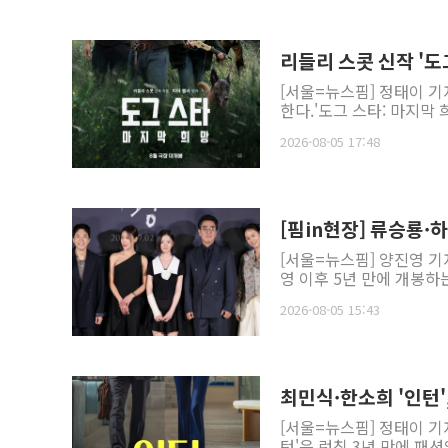
리들리 스콧 신작 '
[서울=뉴스핌] 정태이 기자
한다.'도그 스타: 마지막 
2026-08-05 17:48
[핌in현장] 류승룡·
[서울=뉴스핌] 양진영 기
영 이후 5년 만에 개봉하
2026-08-05 15:43
최민식·한소희 '인턴
[서울=뉴스핌] 정태이 기
턴'은 런칭 3년 만에 패션