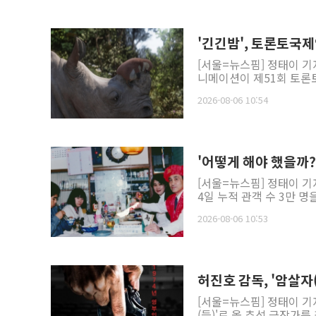
'긴긴밤', 토론토국
[서울=뉴스핌] 정태이 기
니메이션이 제51회 토론토국
2026-08-06 10:54
'어떻게 해야 했을까?'
[서울=뉴스핌] 정태이 기자
4일 누적 관객 수 3만 명
2026-08-06 10:53
허진호 감독, '암살자
[서울=뉴스핌] 정태이 기
(들)'로 올 추석 극장가를 