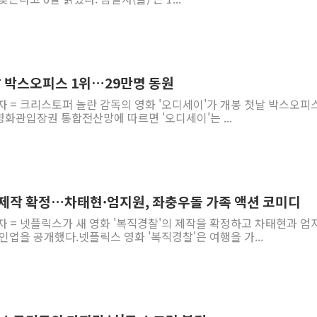
날 박스오피스 1위…29만명 동원
자 = 크리스토퍼 놀란 감독의 영화 '오디세이'가 개봉 첫날 박스오피스
영화관입장권 통합전산망에 따르면 '오디세이'는 ...
 제작 확정…차태현·엄지원, 좌충우돌 가족 액션 코미디
자 = 넷플릭스가 새 영화 '복직경찰'의 제작을 확정하고 차태현과 엄
인업을 공개했다.넷플릭스 영화 '복직경찰'은 여행을 가...