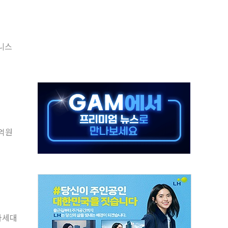
주의보…10일까지 최대 3.5m 높은 물결
사망 23명…정부, 비상대응기구 가동
, 수도 베이징도 부동산 규제 철폐
드니스
위 상승으로 피서객 7명 고립…전원 구조
별똥별 멍' 운영…페르세우스 유성우 관측
시간당 50mm 이상 폭우…호우경보 발효
0대 숨져…온열질환 여부 조사
능시험 오전 집중 편성…체감온도 38도 넘으면 중단
5억원
누르기 방지법' 전면 재검토 지시
 차세대