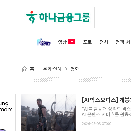
영상
포토
정치
정책·서
홈
문화·연예
영화
[AI박스오피스] 개봉
*AI를 활용해 정리한 박
AI 콘텐츠 서비스를 활용해
2026-08-08 07:00