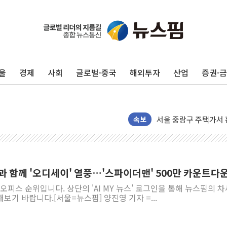
울
경제
사회
글로벌·중국
해외투자
산업
증권·
美, 이란전 출구전략 
강릉·동해·삼척 시간당
폐기물 수거하다 참변
서울 중랑구 주택가서 
속보
李대통령 "결혼 때문에 
여수 오동도 인근 해상
추미애, '위안부' 피해
과 함께 '오디세이' 열풍…'스파이더맨' 500만 카운트다
인천 선재도 갯벌서 해루
스오피스 순위입니다. 상단의 'AI MY 뉴스' 로그인을 통해 뉴스핌의 
인천서 말다툼 중 어머니
보기 바랍니다.[서울=뉴스핌] 양진영 기자 =...
'화합' 꺼낸 김민석에
李대통령, ISA 개편 