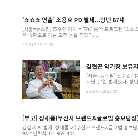
'쇼쇼쇼 연출' 조용호 PD 별세...향년 87세
[서울=뉴스핌] 조수민 기자 = TBC 음악 프로그램 '쇼쇼
은 숙환으로 이날 오전 눈을 감았다....
2026-07-28 20:05
김현곤 악기장 보유자 
[서울=뉴스핌] 조수민 
지난 27일 별세했다. 향년
2026-07-28 20:03
[부고] 정새롬(무신사 브랜드&글로벌 홍보팀장
김길례 씨 별세, 정새롬 씨(무신사 브랜드&글로벌 홍보팀장
9시=연락처: 02-969-444...