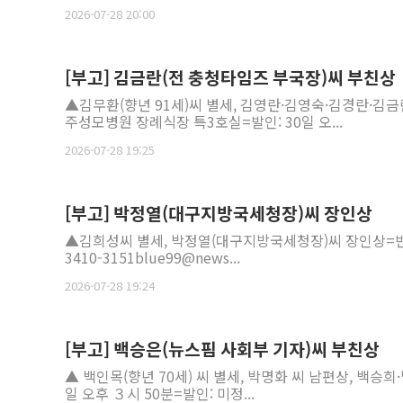
2026-07-28 20:00
[부고] 김금란(전 충청타임즈 부국장)씨 부친상
▲김무환(향년 91세)씨 별세, 김영란·김영숙·김경란·김
주성모병원 장례식장 특3호실=발인: 30일 오...
2026-07-28 19:25
[부고] 박정열(대구지방국세청장)씨 장인상
▲김희성씨 별세, 박정열(대구지방국세청장)씨 장인상=빈소:
3410-3151blue99@news...
2026-07-28 19:24
[부고] 백승은(뉴스핌 사회부 기자)씨 부친상
▲ 백인목(향년 70세) 씨 별세, 박명화 씨 남편상, 백승희
일 오후 ３시 50분=발인: 미정...