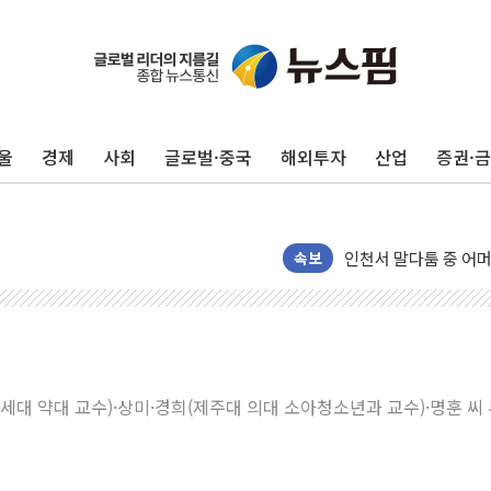
울
경제
사회
글로벌·중국
해외투자
산업
증권·
추미애, '위안부' 피해
인천 선재도 갯벌서 해
인천서 말다툼 중 어머
'화합' 꺼낸 김민석에
속보
李대통령, ISA 개편 
동해중부 전 해상 풍랑
연일 폭염에 온열질환
中 전방위 아파트 부양
연세대 약대 교수)·상미·경희(제주대 의대 소아청소년과 교수)·명훈 씨
인제 용대리 계곡서 
동해시, 11~14일 
강원 중·남부 동해안