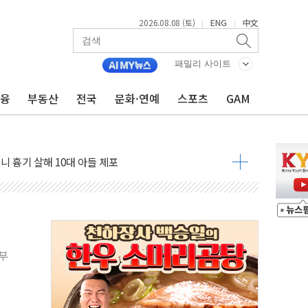
2026.08.08 (토)
ENG
中文
|
|
패밀리 사이트
금융
부동산
전국
문화·연예
스포츠
GAM
자 기림의 날 참석..."국제적 시민 연대로 목소리 내야"
루질 중 실종 60대 나흘만에 숨진 채 발견
니 흉기 살해 10대 아들 체포
 '뻔뻔' 받아친 정청래…제주 연설서 신경전 고조
재검토 지시…與 "적극 환영"·野 "졸속 국정"
주의보…10일까지 최대 3.5m 높은 물결
 사망 23명…정부, 비상대응기구 가동
, 수도 베이징도 부동산 규제 철폐
 부
수위 상승으로 피서객 7명 고립…전원 구조
'별똥별 멍' 운영…페르세우스 유성우 관측
 시간당 50mm 이상 폭우…호우경보 발효