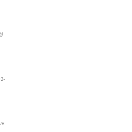
청
2-
28