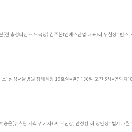
금란(전 충청타임즈 부국장)·김주본(엔에스산업 대표)씨 부친상=빈소: 
 삼성서울병원 장례식장 19호실=발인: 30일 오전 5시=연락처: 0
·백승은(뉴스핌 사회부 기자) 씨 부친상, 안정환 씨 장인상=별세: 7월 