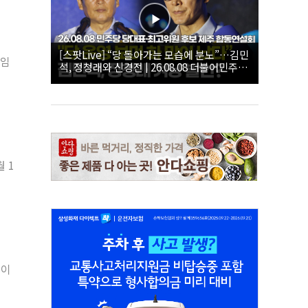
[스팟Live] “당 돌아가는 모습에 분노”…김민
선임
석, 정청래와 신경전 | 26.08.08 더불어민주당
당대표·최고위원 후보 제주 합동연설회
 1
 이