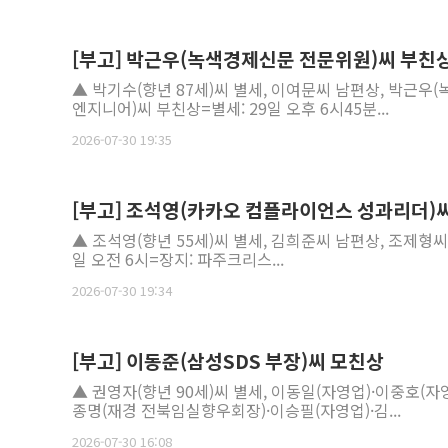
[부고] 박근우(녹색경제신문 전문위원)씨 부친
▲ 박기수(향년 87세)씨 별세, 이여문씨 남편상, 박근
엔지니어)씨 부친상=별세: 29일 오후 6시45분...
2026-07-30 19:35
[부고] 조석영(카카오 컴플라이언스 성과리더)
▲ 조석영(향년 55세)씨 별세, 김희준씨 남편상, 조제형씨
일 오전 6시=장지: 파주크리스...
2026-07-30 19:34
[부고] 이동준(삼성SDS 부장)씨 모친상
▲ 권영자(향년 90세)씨 별세, 이동일(자영업)·이중호(자
종명(재경 전북임실향우회장)·이승필(자영업)·김...
2026-07-30 16:08