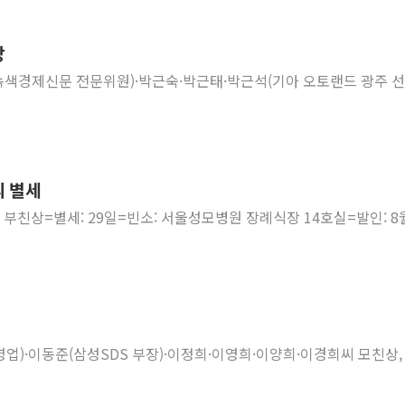
상
우(녹색경제신문 전문위원)·박근숙·박근태·박근석(기아 오토랜드 광주 
씨 별세
 부친상=별세: 29일=빈소: 서울성모병원 장례식장 14호실=발인: 8월
영업)·이동준(삼성SDS 부장)·이정희·이영희·이양희·이경희씨 모친상,