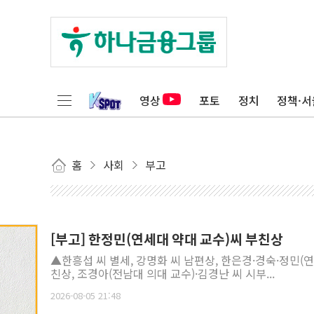
영상
포토
정치
정책·서
홈
사회
부고
[부고] 한정민(연세대 약대 교수)씨 부친상
▲한흥섭 씨 별세, 강명화 씨 남편상, 한은경·경숙·정민(
친상, 조경아(전남대 의대 교수)·김경난 씨 시부...
2026-08-05 21:48