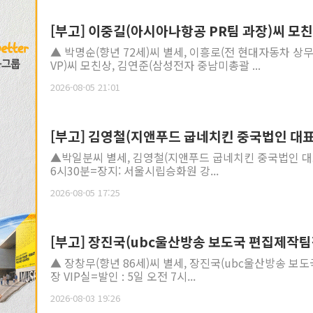
[부고] 이중길(아시아나항공 PR팀 과장)씨 모
▲ 박명순(향년 72세)씨 별세, 이흥로(전 현대자동차 상무
VP)씨 모친상, 김연준(삼성전자 중남미총괄 ...
2026-08-05 21:01
[부고] 김영철(지앤푸드 굽네치킨 중국법인 대표
▲박일분씨 별세, 김영철(지앤푸드 굽네치킨 중국법인 대표
6시30분=장지: 서울시립승화원 강...
2026-08-05 17:25
[부고] 장진국(ubc울산방송 보도국 편집제작팀
▲ 장창무(향년 86세)씨 별세, 장진국(ubc울산방송 보
장 VIP실=발인 : 5일 오전 7시...
2026-08-03 19:26