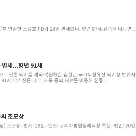
쇼'를 연출한 조용호 PD가 28일 별세했다. 향년 87세.유족에 따르면 
별세...향년 91세
기자 = 전통 악기를 제작·복원해온 김현곤 국가무형유산 악기장 보유
 91세.악기장은 나무, 가죽 등의 재료를 이용해 전통...
)씨 조모상
) 조모상=별세: 28일=빈소: 코리아병원장례식장 특실=발인: 30일