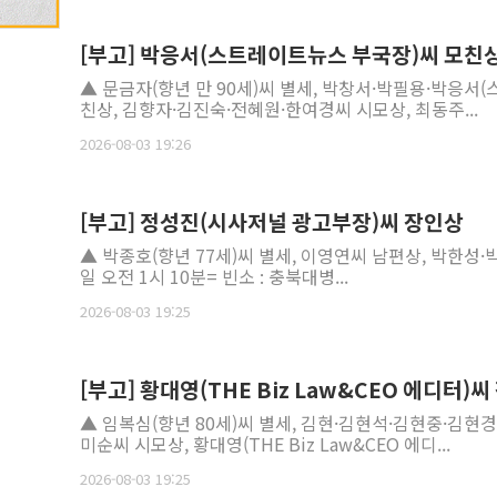
[부고] 박응서(스트레이트뉴스 부국장)씨 모친
▲ 문금자(향년 만 90세)씨 별세, 박창서·박필용·박응
친상, 김향자·김진숙·전혜원·한여경씨 시모상, 최동주...
2026-08-03 19:26
[부고] 정성진(시사저널 광고부장)씨 장인상
▲ 박종호(향년 77세)씨 별세, 이영연씨 남편상, 박한성·
일 오전 1시 10분= 빈소 : 충북대병...
2026-08-03 19:25
[부고] 황대영(THE Biz Law&CEO 에디터)
▲ 임복심(향년 80세)씨 별세, 김현·김현석·김현중·김현
미순씨 시모상, 황대영(THE Biz Law&CEO 에디...
2026-08-03 19:25