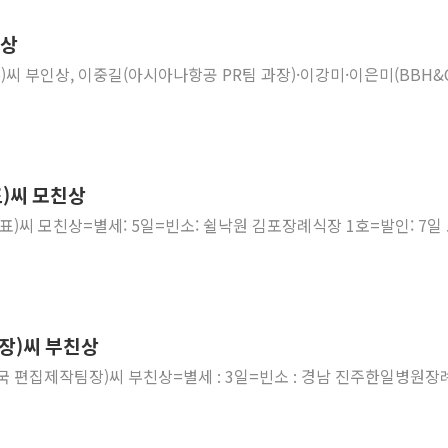
청양 밭에서 일하던 
친상
폭염에 車 운전면허 
)씨 부인상, 이중길(아시아나항공 PR팀 과장)·이강미·이은미(BBH&
李대통령, 'ISA·주
'호우 특보' 경북 울진
주말 무더위·열대야 
오세훈 "용산공원 주택
)씨 모친상
충북 주말 무더위 지속
)씨 모친상=별세: 5일=빈소: 쉴낙원 김포장례식장 1호=발인: 7일
10월 보완수사권 폐
한상협, 업계 개인정보
장)씨 부친상
도국 편집제작팀장)씨 부친상=별세 : 3일=빈소 : 경남 진주한일병원장