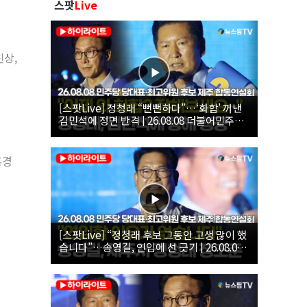
스팟
Live
친상,
[스팟Live] 정청래 “뻔뻔하다”…‘화합’ 꺼낸
김민석에 정면 반격 | 26.08.08 더불어민주당
당대표·최고위원 후보 제주 합동연설회
홍경
[스팟Live] “정청래 후보 그동안 고생 많이 했
습니다”…송영길, 연임에 선 긋기 | 26.08.08
더불어민주당 당대표·최고위원 후보 제주 합
동연설회