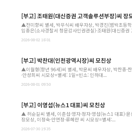
[부고] 조태원(대신증권 고객솔루션부장)씨 장
▲전미향씨 별세, 박무식씨 배우자상, 박경진(범박초등학
임종은(소사경찰서 청문감사인권관실)·조태원(대신증권 고
2026-08-02 18:01
[부고] 박찬대(인천광역시장)씨 모친상
▲이월형(향년 96세)씨 별세, 박윤씨 배우자상, 박찬종·
·안성희씨 시모상=별세: 1일=빈소: 인하대...
2026-08-01 09:50
[부고] 이영섭(뉴스1 대표)씨 모친상
▲ 허순길씨 별세, 이춘섭·영자·정자·영섭(뉴스1 대표)·
장모상, 이정숙·안연정·류혜란 씨 시모상=별세:...
2026-07-30 19:35