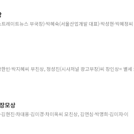
상
서(스트레이트뉴스 부국장)·박혜숙(서울산업개발 대표)·박성현·박혜정씨
박한빈·박지혜씨 부친상, 정성진(시사저널 광고부장)씨 장인상= 별세 :
씨 장모상
경·김현진·차대용·김미경·차미옥씨 모친상, 김연심·박명희·김미자·이