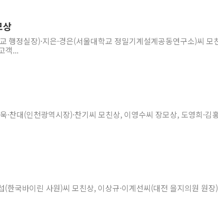
모상
교 행정실장)·지은·경은(서울대학교 정밀기계설계공동연구소)씨 모
객...
찬욱·찬대(인천광역시장)·찬기씨 모친상, 이영수씨 장모상, 도영희·김
윤섭(한국바이린 사원)씨 모친상, 이상규·이계선씨(대전 을지의원 원장)