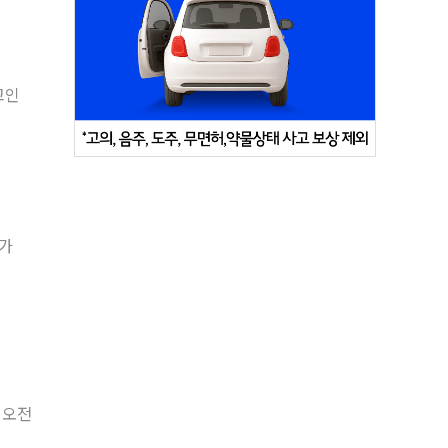
고인
자가
 오전