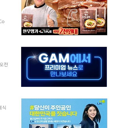
90대 숨져…온열질환 여부 조사
기능시험 오전 집중 편성…체감온도 38도 넘으면 중단
Co
가누르기 방지법' 전면 재검토 지시
 시간당 20~30mm 강한 비...가뭄 해소될 듯
지속…내륙 곳곳 소나기
 검토, 민주당 스스로 원칙 뒤집는 것"
…청주·진천 35도, 곳곳 소나기
 오전
지·공소청 출범…피해자들 '범죄 사각지대' 우려
 보안 새판 짠다…'자율규제단체' 타진
례식