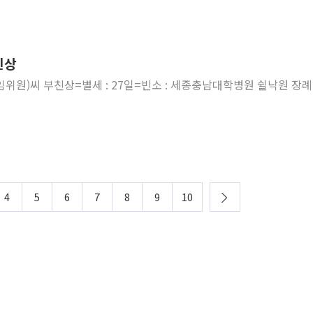
친상
임위원)씨 부친상=별세 : 27일=빈소 : 세종충남대학병원 쉴낙원 장
4
5
6
7
8
9
10