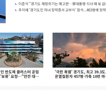
이준석 "경기도 재정위기는 예고편…李대통령 지사 때 빚 급
추미애 '경기도민 자녀 장학증서 교부식' 참석...463명에 장
원
용인 반도체 클러스터 공업
'극한 폭염' 경기도, 최고 39.3도.
 '보류' 요청…"안전 대책
온열질환자 457명·가축 10만 마
폐사