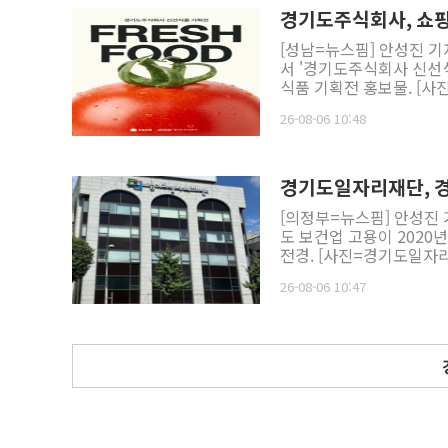
등급인 A등급을 획득했으며
협약을 언급하며 총영사관의 지원을 요청했다. 한편 
경기도주식회사, 쇼핑
혈전제거술 실시율, 24시
의회 자치행정위원장, 강
[성남=뉴스핌] 안성진 기
재활 평가율과 기능평가 
서 '경기도주식회사 신선식품 기획전'
료 시스템의 우수성을 인
식품 기획전 홍보물. [사진=경기도청] 이번 행사에는 경기도 내 
률 0%를 기록하는 등 합병증
육류, 쌀, 해산물 등 신
은 신경과, 신경외과, 응
26-08-06 10:48
확보와 소비자 편익 증진을 위해 
탕으로 24시간 신속한 
식회사가 위탁 운영하는 '
는 의료서비스를 제공하고 있다. 송현 병원장은 "뇌졸중은 치료 시기를 놓치지
일환으로 마련됐다. 올해 
명과 예후를 좌우하는 대
다. asj7376@newspim
계적인 협진 시스템이 만
경기도일자리재단, 경
관질환 치료 거점병원으로
[의정부=뉴스핌] 안성진 
도 보건업 고용이 2020년대
전경. [사진=경기도일자리재단] 경기도일자리재단 일자리연구센터는 6일 
GJF 고용이슈리포트 '최
26-08-06 10:47
고 산업별 고용통계를 통해 취업자 증가
장세 변화가 전체 취업자 증가율에 미친 영
개인 공공서비스 취업자는 
따라 경기도 전체 취업자 증가율도
공공서비스 취업자는 24만
율은 0.6%p로 양호한 흐름을 유지했다. 사업 개인 공공서비
리 창출에서 가장 큰 비중을 차지해 왔다. 2013년부터 202
늘어났으며 이 가운데 사업
지했다. 이 중 보건 복지업