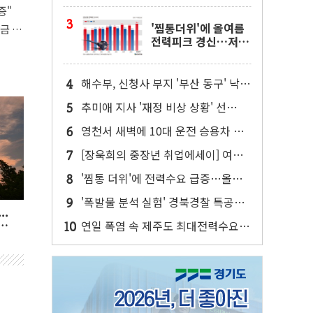
갈등에 갑질 논란
증"
'찜통더위'에 올여름
학금 지
전력피크 경신…저녁
7시 93.8GW 기록
해수부, 신청사 부지 '부산 동구' 낙
점…북항 1단계 재개발 부지에 짓는
추미애 지사 '재정 비상 상황' 선
다
언..."비상조치 추진"
영천서 새벽에 10대 운전 승용차 가
로수 충돌...2명 사상
[장욱희의 중장년 취업에세이] 여성
근로자, 육아로 경력 단절…기업 인
'찜통 더위'에 전력수요 급증…올여
재 전략 재정립 필요
름 최고치 경신 '초읽기'
'폭발물 분석 실험' 경북경찰 특공대
..
원 2명 부상...병원 이송
리
연일 폭염 속 제주도 최대전력수요
경신…"냉방수요 급증"