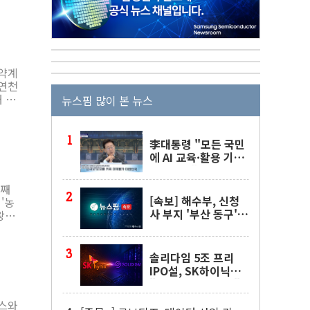
고 말
거래
부과
취약계
시의
 폭
뉴스핌 많이 본 뉴스
비자가
도록
, 멀
 방
李대통령 "모든 국민
에 AI 교육·활용 기회
후보험
제공해야"…AI 교육
 지원
확대 강조
번째
[속보] 해수부, 신청
사 부지 '부산 동구'
 취약
낙점…북항에 짓는다
으로
 지원
료 지
 있
솔리다임 5조 프리
IPO설, SK하이닉스
"확정된 사항 없다"
 주민
머스와