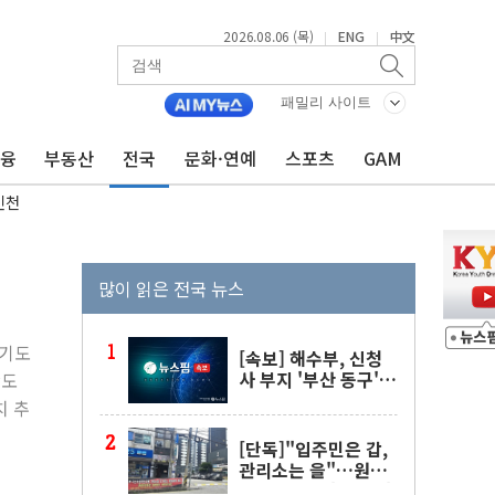
2026.08.06 (목)
ENG
中文
|
|
패밀리 사이트
금융
부동산
전국
문화·연예
스포츠
GAM
인천
많이 읽은 전국 뉴스
경기도
[속보] 해수부, 신청
사 부지 '부산 동구'
강도
낙점…북항에 짓는다
치 추
[단독]"입주민은 갑,
관리소는 을"…원주
한 아파트서 '장충금'