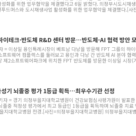
 위한 업무협약을 체결했다고 6일 밝혔다. 의정부시도시재생지원
 체크, 돋보기 및 의약품 제공, 근골격계 질환 관리 등 다양한 맞춤형 
원푸드머스와 도시재생사업 활성화를 위한 업무협약을 체결했다.[사
천군 관계자는 "농촌왕진버스 사업을 통해 주민
 도움이 되길 바란다"며 "앞으로도 주민들의 건강 증진과 복지 향상
지역 건강 증진을 위한 연계사업 추진 및 지원▲협력사업 관련 기술
스'는 오는 19일 전곡농협에서
▲기관 간 정보 공유 및 홍보 협력 등이다. 최소영 센터장은 "이번
 asj7376@newspim.com
아니라 민간기업과 함께 성장하는 협력 모델을 구축하기 위한 의미
드머스와 긴밀히 협력해 침체된 지역 상권과 공동체가 다시 활기를 
하이테크·반도체 R&D 센터 방문…반도체·AI 협력 방안 
으로도 공공과 민간, 지역 주
자 = 이상일 용인특례시장이 베트남 다낭을 방문해 FPT 그룹의 하
 확대해 지속 가능한 도시재생 기반을 마련하고 지역 상권 활성화와
T 소프트웨어 컴플렉스를 둘러보고 용인과 다낭 간 반도체 AI 분야 협력
경제 발전을 위한 사업을 지속 추진할 계획이라고 밝혔다. asj7376@newspim.com
쪽 둘째), 신나연 시의회 자치행정위원장(오른쪽 첫째), 강영웅 시의
FPT 반도체 현장관리자와 기념 사진을 찍고 있다.[사진=용인시] 또 주
 도시의 교류 협력 강화 방안도 논의했다. 이 시장은 5일 현지 일
파크에 있는 FPT 하이테크 반도체 연구개발(R D) 센터를 방문해 F
와 인공지능(AI) 진흥 전략 설명을 들었다. 이어 베트남 과학기술
성기 뇌졸중 평가 1등급 획득…최우수기관 선정
DSAC)와 7000여 명이 근무하는 FPT 소프트웨어 컴플렉스도 시찰하
 기자 = 경기 의정부을지대학교병원이 건강보험심사평가원이 발표한
과의 협력을 적극 모색하고 있
기 뇌졸중 적정성 평가에서 최고 등급인 1등급을 획득하며 뇌졸중 치료
기흥캠퍼스를 비롯해 삼성전자 6개 팹, SK하이닉스 4개 팹 등 대규모
 만큼 FPT와 용인 기업 간 협력 기회가 확대될 것"이라고 말했다. 
99.99점을 기록하며 최고 등급인 1등급을 획득해 최우수기관으로 
테스팅 패키징 투자 계획과 관련해 용인시가 협력 지원에 나설 수 있다
체 의료기관 평균 점수인 85.17점과 상급종합병원 평균인 99.25점을
어난 성적이다. 특히 세부 지표 대부분에서 만점을 받으며
과정을 아우르는 역량을 입증했다. 뇌졸중 집중치료실 운영 부문에서 
. 이 시장은 용인시의 베트남 ODA 사업과 지난 1월 체결한 다낭시