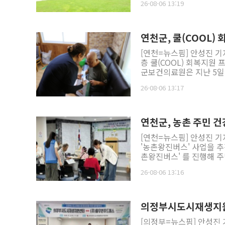
26-08-06 13:19
에는 소고기, 돼지고기, 닭고
보를 병행해 불법 점용을
항목은 원산지 거짓 표시 
했다. ssamdory75@n
증빙자료의 비치 보관 여부 등이다. 원산지를 거짓으로 표시할 경우 7
이하의 벌금이 부과되며 원
연천군, 쿨(COOL)
된다. 거래 증빙자료를 비치
[연천=뉴스핌] 안성진 기
천시는 음식점 영업자와 
층 쿨(COOL) 회복지원 
중요성을 알리고 올바른 표시 방법과 
군보건의료원은 지난 5일
점검과 홍보 캠페인을 통
염 취약계층 지원활동을 펼쳤다. [사진=연천군] 이
안심하고 먹거리를 선택할
26-08-06 13:17
가스 화재 위험에 동시에
티탭 등 폭염 대비 물품 
문건강관리▲소방안전교육 등 생
문보건팀은 이번 대상자를
연천군, 농촌 주민 
안내와 함께 만성질환 관
[연천=뉴스핌] 안성진 기
했다. 서비스를 지원받은 한 어르신은 "전기와 가스 위험 요소를 점검받은 것은 물론 건강관리까지
'농촌왕진버스' 사업을 추진했다고 6일 밝혔다. 연천
함께 받을 수 있어 매우 감사하다"고 전했다. 연천군보
촌왕진버스' 를 진행해 주민과 농
계층을 위한 뜻깊은 사업
버스'는 병 의원과 약국
계층 어르신들이 건강하고
26-08-06 13:16
양 한방 진료, 검안, 물
원 사업이다. 농협중앙회
다. 올해 연천군에서는 연천농협, 전곡농협, 임진농협이 참여해 의료 취약지역 주민들을 대상으로
순회 진료를 진행하고 있다. 앞서 지난 4월 연천농협과 첫 번째 '농촌왕진버스'를 운영했
의정부시도시재생지원
째 행사는 지난 5일 임진
[의정부=뉴스핌] 안성진
약 200명이 참석해 큰 호응을 보였다. 현장에서는 침술, 수액 주사