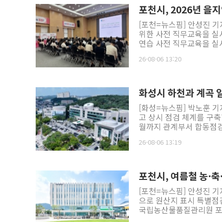
포천시, 2026년 을
[포천=뉴스핌] 안성진 기
위한 사전 직무교육을 실시했다고 6일 밝혔다. 포천시는
연습 사전 직무교육을 실시했다. [사진=포천시] 이
포천시 공무원들이 실제 
26-08-06 13:20
계획의 실효성을 검증함으
다. 교육에서는 공무원들이 각자의 전시 임무와 역할을 정확히 이해하고 유관기관과의 협조체계를
점검함으로써 실제 상황에
참석자들은 실제 전쟁 상
화성시 하천과 계곡 
한 주민 이동 통합실제훈련
[화성=뉴스핌] 박노훈 기
무 수행 절차를 숙달했다. 이일선 포천시 시민안전과장은 "을지연습은 국가비상사태에 대비해 
고 상시 점검 체계를 구축한다고 6일 밝혔다. 화성시청사 
응체계를 점검하고 실전 
월까지 관계부서 합동점검
무와 역할을 정확히 숙지
하천 구역 전반을 대상으로 불법 점용
선을 다해 달라"고 당부했다. 한편 2026년 을지연습은 8월 18일부터 21일까지 나
26-08-06 13:19
731건이 적발됐다. 이 
연습 첫날인 18일에는 시
법한 절차에 따라 허가를 받을 수 
19일에는 주민 이동 통합
거나 하천 부지에서 무단
여하는 공습 대비 민방위 대피훈련이 실시될 
했다. 수확기 이후에는 
심 대비태세 점검을 통해
포천시, 여름철 농·
선제적으로 관리할 계획이다. 시는 앞으로도 불법행위가 발생한 구간을 중심으로 수
방침이다. asj7376@
[포천=뉴스핌] 안성진 기
관리를 강화할 방침이다.
으로 원산지 표시 특별점
이용 문화를 정착시키기 
국립농산물품질관리원 포천연천사무소가 
나갈 계획이다. 이관열 건설과장은 "이번 하천 계곡 불법 점용시설 전수조사를 통해 불법행위를 체
시는 여름철 소비가 많은
계적으로 정비하고 상당수