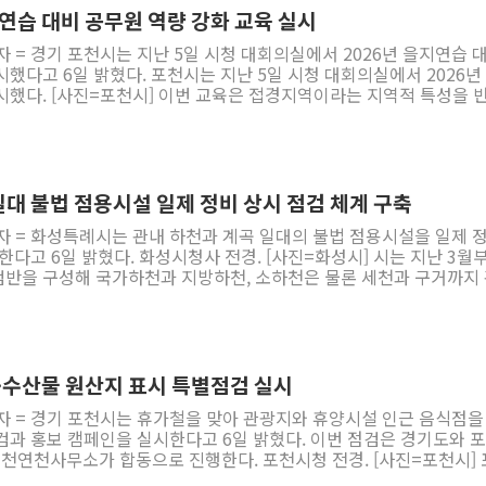
지연습 대비 공무원 역량 강화 교육 실시
자 = 경기 포천시는 지난 5일 시청 대회의실에서 2026년 을지연습 
 지난 5일 시청 대회의실에서 2026년 을지
번 교육은 접경지역이라는 지역적 특성을 반영해
비상상황 발생 시 신속하고 체계적인 통합대응체계를 구축하고 비상
로써 전시 및 국가비상사태 발생 시 대응 역량을 강화하는 데 목적을
서도 대응할 수 있는 실전형 비상대비 역량을 높이는 데 초점을 맞췄
황을 가정한 통합상황조치 절차와 전시 현안 과제, 접경지역 특성을 
일대 불법 점용시설 일제 정비 상시 점검 체계 구축
 계획, 주민 참여 확대를 위한 홍보 방안 등을 중점적으로 다루며 전
자 = 화성특례시는 관내 하천과 계곡 일대의 불법 점용시설을 일제 
대
전경. [사진=화성시] 시는 지난 3월부터 6
대응 능력을 높이는 중요한 훈련"이라며 "사전 직무교육을 통해 각자
반을 구성해 국가하천과 지방하천, 소하천은 물론 세천과 구거까지
하고 철저히 준비해 시민의 생명과 안전을 지키는 비상대비태세 확립
시설 전수조사를 실시했다. 전수조사 결과 불법 행위는 총
흘간 실시된다.
가운데 133건은 자진 철거를 완료했으며 정식 허가 요건을 갖춘 167건
민 안보의식 제고를 위해 6 25전쟁 사진전과 군 장비 전시회를 운영
있도록 행정 안내와 절차를 지원했다. 또 행위자를 특정하기 어렵
실제훈련을 진행한다. 20일 오후 2시에는 포천시 전역에서 전 시민이
 경작이 이뤄진 구간은 농작물 수확기까지 계도와 유예기간을 부여
예정이다. 포천시는 접경지역 특성을 고려한 실전 중
불법 점용 방지 표지판과 그물망 등을 설치해 무단 점용이 재발하지 
 안보 역량을 한층 강화하고 시민과 함께하는 안보문화 확산에 주력
축·수산물 원산지 표시 특별점검 실시
시 점검과 사후
newspim.com
자 = 경기 포천시는 휴가철을 맞아 관광지와 휴양시설 인근 음식점을
 필요하면 행정대집행 등 강력한 행정조치를 추진하는 한편 올바른 
검과 홍보 캠페인을 실시한다고 6일 밝혔다. 이번 점검은 경기도와 포
위한 홍보도 함께 추진해 안전하고 쾌적한 수변환경을 지속적으로 
합동으로 진행한다. 포천시청 전경. [사진=포천시] 포천
 보양식품의 원산지 표시 실태를 집중적으로 점검할 계획이다. 점검 
 시설을 시정하는 성과를 거뒀다"며 "앞으로도 지속적인 점검과 시