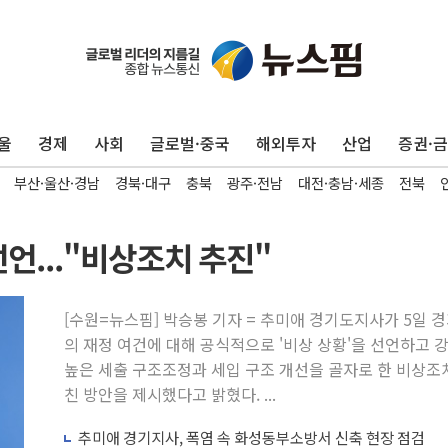
울
경제
사회
글로벌·중국
해외투자
산업
증권·
부산·울산·경남
경북·대구
충북
광주·전남
대전·충남·세종
전북
선언..."비상조치 추진"
[수원=뉴스핌] 박승봉 기자 = 추미애 경기도지사가 5일 
의 재정 여건에 대해 공식적으로 '비상 상황'을 선언하고 
높은 세출 구조조정과 세입 구조 개선을 골자로 한 비상조
친 방안을 제시했다고 밝혔다. ...
추미애 경기지사, 폭염 속 화성동부소방서 신축 현장 점검