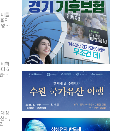
대비를
대비
 뒀
다.
반영
시 임
정비하
의 임
 관내
에 최
은 적
하고
 참
하기로
않도록
한다는
 대상
하천
천시,
유지해
대상
민 홍