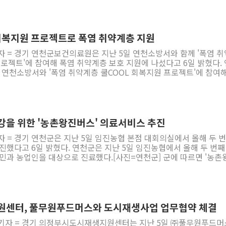
기, 오리고기, 인삼, 전복, 민물장어, 미꾸라지 등이 포함된다. 주요 점검
 사전에 예방하고 안전한 하천 환경을 조성하는 데 최선을 다하겠다"
및 미표시 여부, 원산지 표시 방법 준수 여부, 영수증 거래명세서 등 
ewspim.com
년 이하의 징역 또는 1억 원
산지를 표시하지 않으면 5만 원 이상 1000만 원 이하의 과태료가 
 회복지원 프로젝트로 폭염 취약계층 지원
 보관하지 않을 경우에는 최대 80만 원의 과태료가 부과된다. 아울러 포
자 = 경기 연천군보건의료원은 지난 5일 연천소방서와 함께 '폭염 
소비자를 대상으로 원산지 표시 제도 홍보 캠페인도 함께 진행해 표
프로젝트'에 참여해 폭염 취약계층 보호 지원에 나섰다고 6일 밝혔다. 연천
관련 규정을 안내할 방침이다. 시 관계자는 "원산지 표시 특별
 연천소방서와 '폭염 취약계층 쿨COOL 회복지원 프로젝트'에 참여해
해 농 축 수산업을 보호하고 공정한 거래질서를 확립하겠다"며 "소
번 프로젝트는 여름철 폭염과 노후 주택의 전기
 수 있는 환경을 조성하고 올바른 원산지 표시 문화가 정착될 수 있
 노출된 취약계층을 대상으로 관계 기관이 협력해 ▲선풍기, 냉감패드
지속적으로 지도 점검과 홍보를 펼치겠다"고 말했다. asj7376@newspim.com
지원▲현장 안전진단 및 화재 위험 요인 사전 제거 ▲주거 환경 정리와
활 전반에 대한 지원을 실시하는 사업이다. 연천군보건의료원 방
 방문건강관리 서비스에 등록한 뒤 폭염 대비 물품을 제공하고 기
건강을 위한 '농촌왕진버스' 의료서비스 추진
리 및 폭염 대응 교육 등을 병행해 건강관리에 필요한 서비스를 집중
자 = 경기 연천군은 지난 5일 임진농협 본점 대회의실에서 올해 두 
군은 지난 5일 임진농협에서 올해 두 번째 '농
건의료원 관계자는 "유관 기관과 함께 취약
업인을 대상으로 진료했다.[사진=연천군] 군에 따르면 '농촌왕진
에 참여하게 돼 기쁘게 생각한다"며 "앞으로도 다양한 기관과 협력해
 등 의료시설이 부족한 농촌지역을 직접 찾아가 주민과 농업인을 대상
 안전한 생활을 이어갈 수 있도록 지속적인 방문건강관리와 맞춤형
리치료, 질병 관리 및 예방 교육 등 의료서비스를 제공하는 찾아가는 의
을 이어가겠다"고 말했다. asj7376@newspim.com
가 사업을 주관하고 지역농협이 시행하며 연천군은 행정 지원을 맡고
으며 두 번
센터, 풀무원푸드머스와 도시재생사업 업무협약 체결
농협에서 열렸다. 이날 행사에는 군남면, 왕징면, 미산면 등 3개 지역
 기자 = 경기 의정부시도시재생지원센터는 지난 5일 ㈜풀무원푸드
 처치, 물리치료 등 양 한방 진료