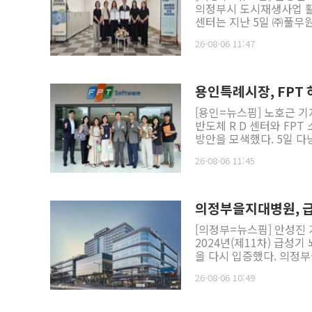
의정부시 도시재생사업 활성화를
와 시력 측정, 혈압 혈당
센터는 지난 5일 ㈜풀무
비스가 제공돼 참석 주민들의 만족도를 높였다. 연
정부시] 이번 협약의 주요 내용으로는 ▲의정부시 도시재생사업 활성화를 위한 프로그램 기획 및
과 농업인들에게 실질적인
26-08-06 11:47
운영▲주민 역량 강화와 
해 사업 추진에 힘쓰겠다"고 말했다. 한편 올해 세 번째 '농촌왕진버
학문적 자문 등 사업 활성화 지원
진행될 예정이다
업무협약은 지역사회뿐만 
첫걸음"이라며 "풀무원푸
용인특례시장, FPT 
을 수 있도록 노력하겠다"고 말했다. 의정부시도시재생지원센터는 앞
[용인=뉴스핌] 노호근 기
민이 함께하는 협력체계를
반도체 R D 센터와 FP
방안을 모색했다. 5일 다낭 제2소프트웨어파크에 위치한 FPT 반도체를 방문한 이상일 시장(가운
데)과 장정순 시의장(오른
26-08-06 11:45
쪽 첫째)이 응우옌까오타인 
다낭 대한민국 총영사관을 찾아 두
정에서 다낭 제2소프트웨어
그룹 관계자들로부터 반도체
의정부을지대병원, 급
하 다낭 반도체 AI 센터(
[의정부=뉴스핌] 안성진
지 ICT 첨단산업 생태계를 살폈다. 이 시장은 "FPT 그룹이 한국 기업
2024년(제11차) 급성
다"며 "용인은 삼성전자 
을 다시 입증했다. 의정부을지대학교병원 전경.[사진=의정부을지대학교병원] 의정부을지대병원은
체 생태계가 조성될 지역인
이번 평가에서 종합점수 
"특히 FPT의 반도체칩 
26-08-06 10:49
다고 6일 밝혔다. 이는 전
밝혔다. 5일 FPT 소프트웨어에서 용인시 대표단이 시설 시찰 후 기념사진을 찍고 있다.[사진=용인
돌며 동일 종합병원 평균 82.22점보다 뛰
시] 전날인 4일에는 주다낭 대한민국 총영사관에서 한정일 총영사와 만나 용인시와 다낭시의 교류
급성기 뇌졸중 치료 전 
협력 확대 방안을 논의했다