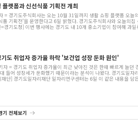
 병원 도착 후 60분 이내 정맥내 혈전용해술 실시율, 120분 이내 
이번 방문에는 장정순 시의회의장, 신나연 시
 플랫폼과 신선식품 기획전 개최
간 이내 지주막하출혈 최종치료 실시율이 모두 100%를 기록했다. 조기
영웅 시의원 등이 동행했으며 총영사관 면담에는 오중택 선임영사, 
자 = 경기도주식회사는 오는 10월 31일까지 생활 쇼핑 플랫폼 오늘
실시율 역시 100%를 달성해 응급치료 이후 재활까지 이어지는 체계
영사, KOTRA 다낭무역관장 등이 참석했다. seraro@newspim.com
을 운영한다고 6일 밝혔다. 경기도주식회사와 오늘의집 신선
정받았다. 환자 안전 영역에서도 출혈성 뇌졸중 환자의 입원 중 폐렴
10개 중소기업이 참여해 과일류와
 관리와 안전 관리 수준이 우수한 것으로 나타났다. 의정부을지대병원
선식품 39종을 선보인다. 경기도주식회사는 도내 기업의 온라인 신규 
급의학과, 영상의학과, 재활의학과 등이 참여하는 다학제 협진 시스템
최대 30% 할인 혜택을 지원할 계획이다. 이번 기획전은 경기도주
응급진료 체계를 운영하고 있으며 급성기 치료부터 재활치료까지 연속
2026년 중소기업 마케팅 지원사업' 국내 온라인 마케팅 지원 프로
 않는 것이 환자의 생
해당 사업의 지원 대상으로 선정된 도내 중소기업은 총 150개사에 
표적인 응급질환"이라며 "이번 1등급 획득은 의료진의 신속한 대응과
.com
들어낸 결과"라고 말했다. 이어 "앞으로도 경기북부 지역을 대표하는
기도 취업자 증가율 하락 '보건업 성장 둔화 원인'
서 중증 응급환자에게 수준 높은 의료서비스를 제공하고 지역 주민
기자 = 경기도 취업자 증가율이 최근 낮아진 것은 한때 빠르게 늘던 
강을 지키는 데 최선을 다하겠다"고 덧붙였다. asj7376@newspim.com
 들어 성장세가 둔화했기 때문이라는 분석이 나왔다. 경기도일자리재단
이 같은 내용을 담은
근 경기도 사업 개인 공공서비스 취업자 증가율 하락 원인 분석'을 
율 둔화 배경을 짚었다. 특히 보건 복지업 가운데 보건업 성
향을 분석했다. 보고서에 따르면 올해 1분기 경기도 사업
전년 동기 대비 2만4000 명 감소해 증가율이 0.8%p를 기록했다.
 0.2% 포인트 (p)에 그친 것으로 나타났다. 반면 전국 사업 개인
경기 전체보기
9000 명 늘어나 약 2.0%p 증가율을 보였고 전국 전체 산업 취업자
스업은 2000년대 이후 우리나라 일자
5년까지 전체 산업 취업자는 347만 명
 개인 공공서비스 취업자가 281만 명 증가해 전체 증가분의 81%p
 취업자는 161만 명 증가해 전체 취업자 증가분의 46%p를 기록했다.