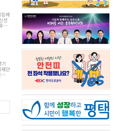
동맥내
윤혜원
의집에
적 진
 발생
고객
을 바
성 있
그램의
달한
 체
 뇌혈
의 건
경기
발간하
 이에
 증가
를 차
 경