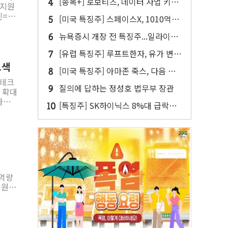
[종목+] 로보티즈, 데이터 사업 키운
의료서
다…내년 '데이터 팩토리' 가동
진=의
[미국 특징주] 스페이스X, 1010억달
을 위
러 락업 해제 앞두고 주가 압박 가중
적‧
뉴욕증시 개장 전 특징주...일라이릴
리·아리스타네트웍스·디즈니↑ VS
[유럽 특징주] 루프트한자, 유가 변동
 있는
써클·AMD·핀터레스트↓
되찾
성에 연간 실적 전망 낮춰
모색
[미국 특징주] 아마존 죽스, 다음 주
이테크
라스베이거스에서 유료 로보택시 운
 지역
질의에 답하는 정성호 법무부 장관
 확대
행 시작
[특징주] SK하이닉스 8%대 급락…
원(왼
주주환원·솔리다임 이슈 부각
PT
부 산
며 현
 역량
 반도
이어
선정됐
"고
 웃
최고
 우호