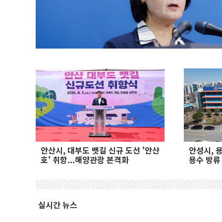
안산시, 대부도 뱃길 신규 도선 '안산
안성시, 
호' 취항...해양관광 본격화
용수 방류
먼저"
실시간 뉴스