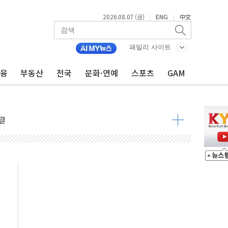
2026.08.07 (금)
ENG
中文
|
|
패밀리 사이트
금융
부동산
전국
문화·연예
스포츠
GAM
우려 후퇴…나스닥 선물 1%대 상승
…9월 금리 인상 기대 후퇴
체결
라우드플레어·태양광주↑ VS 트레이드데스크·웬디스↓
종자 7359명 끝까지 찾겠다"
 톤 낮춰
항시 '시끌'
름…수도권 집중 완화 전환점"
 주재… "전폭적 공급 확대·속도전 총력"
…美 태양광주 급등