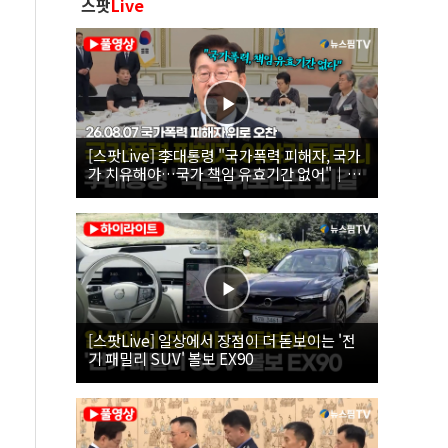
스팟
Live
[스팟Live] 李대통령 "국가폭력 피해자, 국가
가 치유해야…국가 책임 유효기간 없어"｜
26.08.07 국가폭력 피해자 위로 오찬
[스팟Live] 일상에서 장점이 더 돋보이는 '전
기 패밀리 SUV' 볼보 EX90