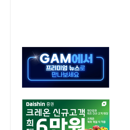
해도 놀랍지 않아"
태양광 착공…여의도 1.6배 규모
...금융주 낙폭 커
부정책 아냐" 해명
~9일 최대 100mm 호우
체결… 수니파 국가들의 새 안보 협력 구도
비온 59㎡ 18억원대
-서울시 '정책 엇박자'
…생애최초만 경쟁 치열