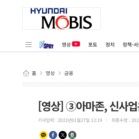
영상
포토
정치
정책·서
홈
영상
금융
[영상] ③아마존, 신사업
기사입력 :
2023년01월27일 12:19
최종수정 :
20