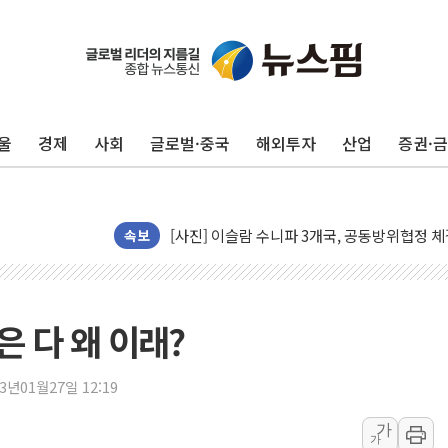
울
경제
사회
글로벌·중국
해외투자
산업
증권·
뉴욕증시 프리뷰, 美 고용 쇼크에 금리 인상 
[종합] 美 7월 고용 2만3000명 감소 '쇼크'
[사진] 이슬람 수니파 3개국, 공동방위협정 
뉴욕증시 개장 전 특징주...아틀라시안·클
속보
보훈부, 미 DPAA와 MOU… "6·25 미군 실
트럼프 "금리 내려야"…파월 때와 달리 워시엔
특정 정치인 측근 포항시 정책특보 내정설...포
은 다 왜 이래?
李 "해남 태양광, 대한민국 다음 100년 밑거
李 대통령, '6시간 마라톤 부동산 2차 회의'
23년01월27일 12:19
트럼프, 中 겨냥 폴리실리콘 관세 15% 부과
가
가
[사진] 빈살만과 에르도안의 만남