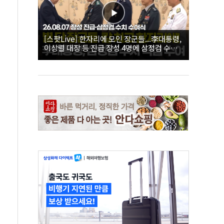
[스팟Live] 한자리에 모인 장군들...李대통령,
이상렬 대장 등 진급 장성 4명에 삼정검 수치
직접 수여｜26.08.07 장성 진급·삼정검 수치
수여식