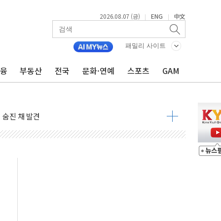
2026.08.07 (금)
ENG
中文
|
|
패밀리 사이트
금융
부동산
전국
문화·연예
스포츠
GAM
달러 건넨 韓기업 조사… "관세 무마용 뇌물 의혹"
품공사 등 20곳 '최우수'...인천환경공단 등 '부진'
 숨진 채 발견
보안기업, 중국제 공유기서 '백도어' 발견
않겠다"
회원 수 세계 1위…국내 회원 34% 증가
 혜택 강화...새벽 배송 도입 예정
으로 부동산과 건강까지 영역 확장 예정
장기공급 합의에 7%대 급등