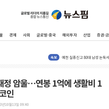
울
경제
사회
글로벌·중국
해외투자
산업
증권·
美 민주, 트럼프 측에 200만 
지방공기업 경영평가, 서울농수산식
예천 실종신고 80대 남성 논둑서
속보
"35초마다 중국과 통신"...美
한병도 "막말 정치를 좌시하지 
원내대책회의 참석하는 한병도
재정 암울…연봉 1억에 생활비 1
AIA그룹, 12년 연속 MDRT 
트코인
[컨콜] 네이버, 멤버십 연계 배송
[컨콜] 네이버 AI탭, 올해 안
23년10월13일 09:40
[특징주] 포스코퓨처엠, LFP 