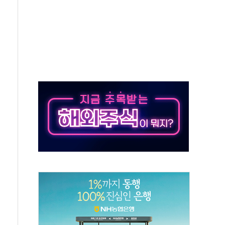
IT 2026' 참가
억원…순이익 흑자 전환
 따른 중과세는 과세 원칙 어긋나"
이용자수 1000만 돌파
고한 파트너십 이어갈 예정"
항의 서한…"표현의 자유 위협"
.2분기 영업이익 121% 급증
울·경기·충북 선관위 등 추가 압수수색
, 30일 2주년 기념 행사
..RSU 세제지원 긍정 검토되길"