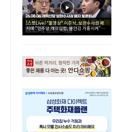
[스팟Live] *풀영상* 이준석, 보완수사권 폐
지에 "민주당 개악입법, 불안감 가중시켜"｜
26.08.06 개혁신당 보완수사권 폐지 토론회