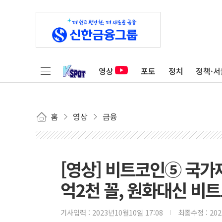
영상
포토
정치
정책·서
홈
영상
금융
[영상] 비트코인⑤ 국가
억2천 꼴, 원화대신 비
기사입력 :
2023년10월10일 17:08
최종수정 :
20