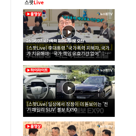
스팟
Live
[스팟Live] 李대통령 "국가폭력 피해자, 국가
가 치유해야…국가 책임 유효기간 없어"｜
26.08.07 국가폭력 피해자 위로 오찬
[스팟Live] 일상에서 장점이 더 돋보이는 '전
기 패밀리 SUV' 볼보 EX90