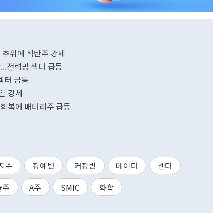
른 추위에 석탄주 강세
...전력망 섹터 급등
 섹터 급등
연일 강세
수요회복에 배터리주 급등
지수
촹예반
커촹반
데이터
센터
술주
A주
SMIC
화학