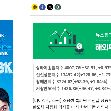
상하이종합지수 4007.76(+38.51, +0.97
선전성분지수 13452.42(+228.86, +1.7
촹예반지수 3224.62(+58.39, +1.84%)
커촹반50지수 1436.86(+46.47, +3.34%
[베이징=뉴스핌] 조용성 특파원 = 전날 상승
반도체 자립화 의지를 다시 한번 피력하면서 