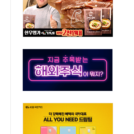
스닥 선물 1%대 상승
상 기대 후퇴
·태양광주↑ VS 트레이드데스크·웬디스↓
 끝까지 찾겠다"
중 완화 전환점"
적 공급 확대·속도전 총력"
 급등
않아"