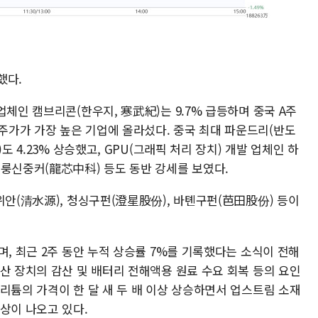
했다.
업체인 캠브리콘(한우지, 寒武紀)는 9.7% 급등하며 중국 A주
가가 가장 높은 기업에 올라섰다. 중국 최대 파운드리(반도
도 4.23% 상승했고, GPU(그래픽 처리 장치) 개발 업체인 하
 룽신중커(龍芯中科) 등도 동반 강세를 보였다.
위안(清水源), 청싱구펀(澄星股份), 바톈구펀(芭田股份) 등이
며, 최근 2주 동안 누적 상승률 7%를 기록했다는 소식이 전해
산 장치의 감산 및 배터리 전해액용 원료 수요 회복 등의 요인
리튬의 가격이 한 달 새 두 배 이상 상승하면서 업스트림 소재
상이 나오고 있다.