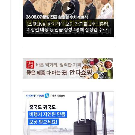
[스팟Live] 한자리에 모인 장군들...李대통령,
이상렬 대장 등 진급 장성 4명에 삼정검 수치
직접 수여｜26.08.07 장성 진급·삼정검 수치
수여식