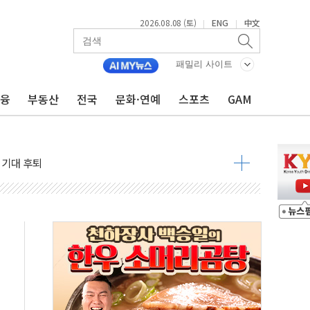
2026.08.08 (토)
ENG
中文
|
|
패밀리 사이트
금융
부동산
전국
문화·연예
스포츠
GAM
낮아지며 상승… STOXX 600 지수는 나흘 연속 최고치
세
엘·이란 위협에 맞설 자체 억지력 강화
동
톱'… 美 해상봉쇄 영향
각
체주 '활짝'