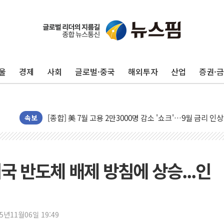
울
경제
사회
글로벌·중국
해외투자
산업
증권·
유럽증시, 美 고용 예상 밖 부진에 연준 금리 인상 가능성 
속보
미 연준 매파 기세 꺾이나…고용 감소에 9월 동결 전망 우
[종합] 이슬람 수니파 3국, '공동방위협정' 체결… 이스라
트럼프, 백신·자폐증 행정명령 검토…"이르면 다음 주"
국 반도체 배제 방침에 상승...인
美 항소법원, 백악관 무도회장 공사 중단 명령…트럼프 제
이란 핵심 원유 수출항 '하르그섬', 최근 1주일 이상 '올스
美 고용 쇼크에 엔화 장중 급등…시장은 "또 개입했나" 촉
25년11월06일 19:49
[AI MY 뉴스] 뉴욕 반도체주 프리뷰...美 고용 쇼크에 반도