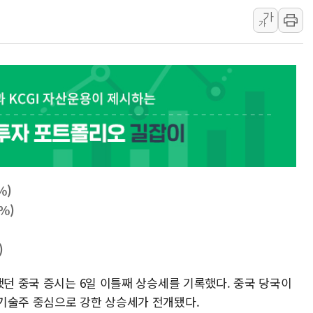
가
뉴욕증시 프리뷰, 美 고용 쇼크에 금리 인상 우려 후퇴…나
가
[종합] 美 7월 고용 2만3000명 감소 '쇼크'…9월 금리 인
[사진] 이슬람 수니파 3개국, 공동방위협정 체결
뉴욕증시 개장 전 특징주...아틀라시안·클라우드플레어
보훈부, 미 DPAA와 MOU… "6·25 미군 실종자 7359명
트럼프 "금리 내려야"…파월 때와 달리 워시엔 톤 낮춰
특정 정치인 측근 포항시 정책특보 내정설...포항시 '시끌'
李 "해남 태양광, 대한민국 다음 100년 밑거름…수도권 집
李 대통령, '6시간 마라톤 부동산 2차 회의' 주재… "전폭
%)
트럼프, 中 겨냥 폴리실리콘 관세 15% 부과…美 태양광주
3%)
[사진] 빈살만과 에르도안의 만남
)
이란와이어 "이란 최고지도자 위독…곧 사망해도 놀랍지 
했던 중국 증시는 6일 이틀째 상승세를 기록했다. 중국 당국이
기술주 중심으로 강한 상승세가 전개됐다.