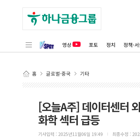
영상
포토
정치
정책·서
홈
글로벌·중국
기타
[오늘A주] 데이터센터 외
화학 섹터 급등
기사입력 :
2025년11월06일 19:49
최종수정 :
20