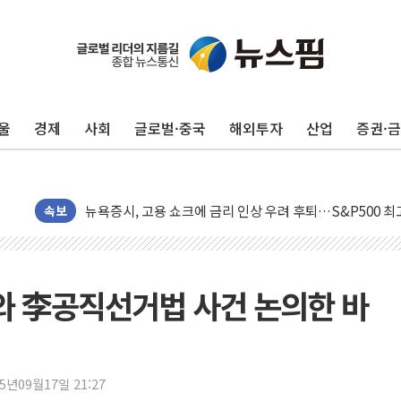
울
경제
사회
글로벌·중국
해외투자
산업
증권·
민주, 오늘 제주·인천 경선 결과 발표...'김민석 재역전 vs
한상협, 업계 개인정보 보안 새판 짠다…'자율규제단체' 
뉴욕증시, 고용 쇼크에 금리 인상 우려 후퇴…S&P500 
트럼프, 쿡 연준 이사 해임 재추진…"26일까지 의혹 소명"
속보
유럽증시, 美 고용 예상 밖 부진에 연준 금리 인상 가능성 
미 연준 매파 기세 꺾이나…고용 감소에 9월 동결 전망 우
[종합] 이슬람 수니파 3국, '공동방위협정' 체결… 이스라
와 李공직선거법 사건 논의한 바
트럼프, 백신·자폐증 행정명령 검토…"이르면 다음 주"
美 항소법원, 백악관 무도회장 공사 중단 명령…트럼프 제
이란 핵심 원유 수출항 '하르그섬', 최근 1주일 이상 '올스
25년09월17일 21:27
美 고용 쇼크에 엔화 장중 급등…시장은 "또 개입했나" 촉