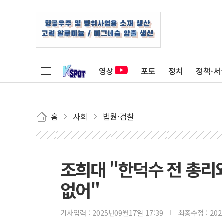
영상
포토
정치
정책·서
홈
사회
법원·검찰
조희대 "한덕수 전 총리
없어"
기사입력 :
2025년09월17일 17:39
최종수정 :
20