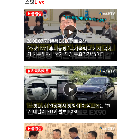
스팟
Live
[스팟Live] 李대통령 "국가폭력 피해자, 국가
가 치유해야…국가 책임 유효기간 없어"｜
26.08.07 국가폭력 피해자 위로 오찬
[스팟Live] 일상에서 장점이 더 돋보이는 '전
기 패밀리 SUV' 볼보 EX90