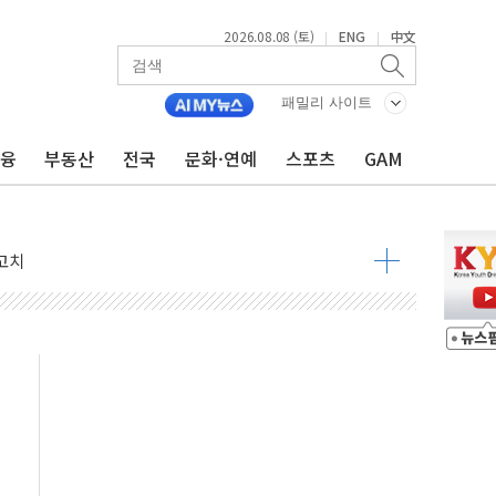
2026.08.08 (토)
ENG
中文
|
|
패밀리 사이트
금융
부동산
전국
문화·연예
스포츠
GAM
 정청래 격차 확대'
타진
최고치
 요구
낮아지며 상승… STOXX 600 지수는 나흘 연속 최고치
세
엘·이란 위협에 맞설 자체 억지력 강화
동
톱'… 美 해상봉쇄 영향
각