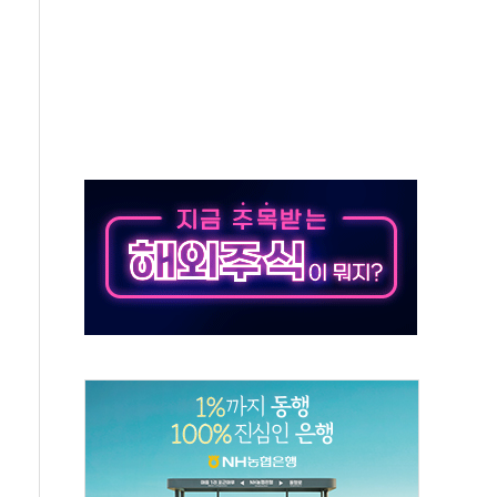
체주 '활짝'
스닥 선물 1%대 상승
상 기대 후퇴
·태양광주↑ VS 트레이드데스크·웬디스↓
 끝까지 찾겠다"
중 완화 전환점"