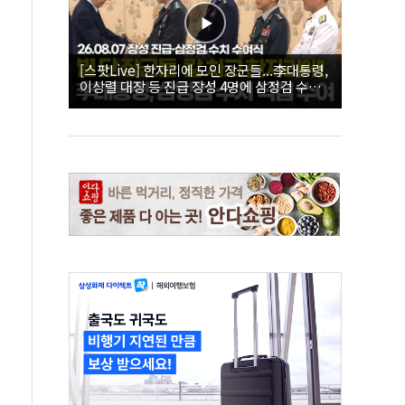
[스팟Live] 한자리에 모인 장군들...李대통령,
이상렬 대장 등 진급 장성 4명에 삼정검 수치
직접 수여｜26.08.07 장성 진급·삼정검 수치
수여식