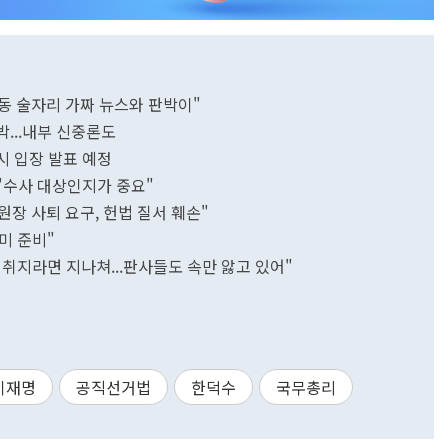
담동 술자리 가짜 뉴스와 판박이"
박...내부 신중론도
시 입장 발표 예정
 "수사 대상인지가 중요"
장 사퇴 요구, 헌법 질서 훼손"
미 준비"
 취지라면 지나쳐...판사들도 속만 앓고 있어"
이재명
공직선거법
한덕수
국무총리