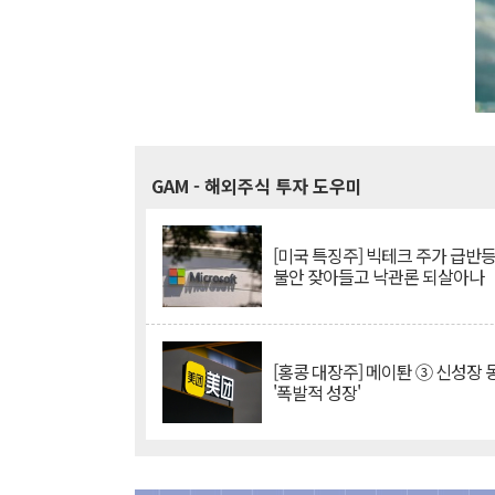
GAM
- 해외주식 투자 도우미
[미국 특징주] 빅테크 주가 급반등..
불안 잦아들고 낙관론 되살아나
[홍콩 대장주] 메이퇀 ③ 신성장
'폭발적 성장'