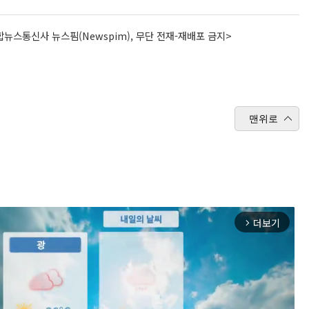
뉴스통신사 뉴스핌(Newspim), 무단 전재-재배포 금지>
맨위로
더보기
arrow_forward_ios