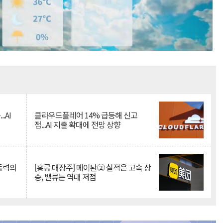
Mute
.AI
클라우드플레어 14% 급등해 신고
점...AI 지출 확대에 전망 상향
 동력의
[홍콩 대장주] 메이퇀② 실적은 고속 상
승, 밸류는 역대 저점