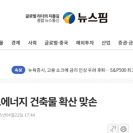
울
경제
사회
글로벌·중국
해외투자
산업
증권·
민주, 오늘 제주·인천 경선 결과 발표...'김민석 재역전 vs
한상협, 업계 개인정보 보안 새판 짠다…'자율규제단체' 
뉴욕증시, 고용 쇼크에 금리 인상 우려 후퇴…S&P500 
트럼프, 쿡 연준 이사 해임 재추진…"26일까지 의혹 소명"
속보
유럽증시, 美 고용 예상 밖 부진에 연준 금리 인상 가능성 
미 연준 매파 기세 꺾이나…고용 감소에 9월 동결 전망 우
[종합] 이슬람 수니파 3국, '공동방위협정' 체결… 이스라
로에너지 건축물 확산 맞손
트럼프, 백신·자폐증 행정명령 검토…"이르면 다음 주"
美 항소법원, 백악관 무도회장 공사 중단 명령…트럼프 제
25년04월22일 17:44
이란 핵심 원유 수출항 '하르그섬', 최근 1주일 이상 '올스
가
가
美 고용 쇼크에 엔화 장중 급등…시장은 "또 개입했나" 촉