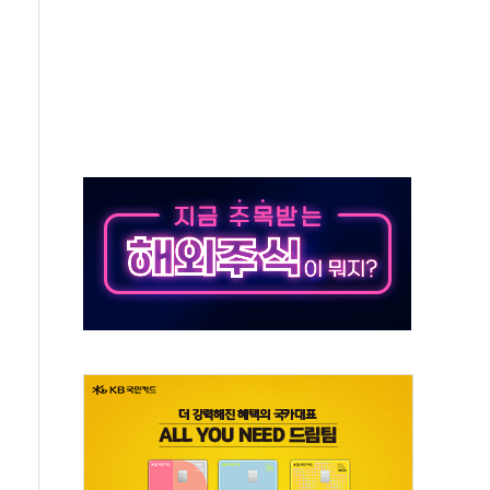
체주 '활짝'
스닥 선물 1%대 상승
상 기대 후퇴
·태양광주↑ VS 트레이드데스크·웬디스↓
 끝까지 찾겠다"
중 완화 전환점"