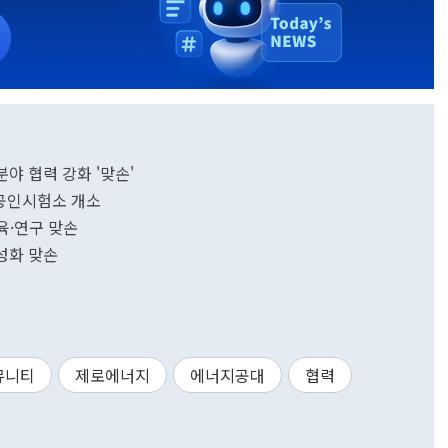
야 협력 강화 '맞손'
제공인시험소 개소
육·연구 맞손
성화 맞손
뮤니티
제로에너지
에너지공대
협력