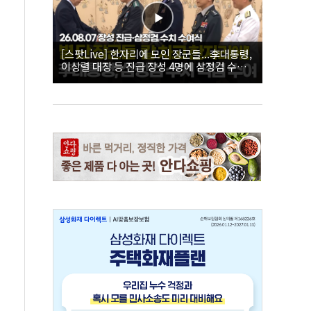
[스팟Live] 한자리에 모인 장군들...李대통령,
이상렬 대장 등 진급 장성 4명에 삼정검 수치
직접 수여｜26.08.07 장성 진급·삼정검 수치
수여식