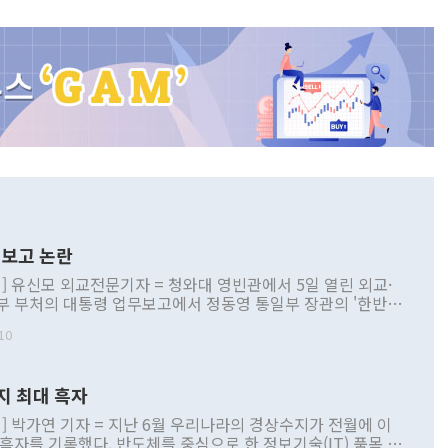
보고 논란
] 유신모 외교전문기자 = 청와대 영빈관에서 5일 열린 외교·
부 부처의 대통령 업무보고에서 정동영 통일부 장관의 '한반도
 구상'과 업무보고 발언이 논란을 빚고 있다. 이날 정 장관의
10
정부 내 조율을 거치지 않은 사안을 정책으로 추진하겠다고 공
는가 하면 사실 관계에 맞지 않은 설명도 있었다. 이재명 대통
로 신중을 기해 달라고 경고했고, 조현 외교부 장관은 '이상
지 최대 흑자
 근거한 비현실적 구상'이라는 비판을 내놨다. 그동안 정 장
책 관련 발언이 물의를 빚은 적은 여러 번 있지만 대통령과 유
] 박가연 기자 = 지난 6월 우리나라의 경상수지가 전월에 이
이 공개적으로 부정적 입장을 표명한 것은 이례적이다. 정 장
 흑자를 기록했다. 반도체를 중심으로 한 정보기술(IT) 품목 수