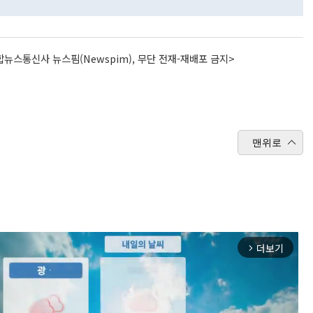
뉴스통신사 뉴스핌(Newspim), 무단 전재-재배포 금지>
맨위로
더보기
arrow_forward_ios