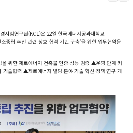
[AI MY 뉴스] 뉴욕 반도체주 프리뷰...美 고용 쇼크에 반도
뉴욕증시 프리뷰, 美 고용 쇼크에 금리 인상 우려 후퇴…나
[종합] 美 7월 고용 2만3000명 감소 '쇼크'…9월 금리 인
환경시험연구원(KCL)은 22일 한국에너지공과대학교
[사진] 이슬람 수니파 3개국, 공동방위협정 체결
 탄소중립 추진 관련 상호 협력 기반 구축'을 위한 업무협약을
뉴욕증시 개장 전 특징주...아틀라시안·클라우드플레어
보훈부, 미 DPAA와 MOU… "6·25 미군 실종자 7359명
트럼프 "금리 내려야"…파월 때와 달리 워시엔 톤 낮춰
을 위한 제로에너지 건축물 인증·성능 검증 ▲운영 단계 커
특정 정치인 측근 포항시 정책특보 내정설...포항시 '시끌'
 기술협력 ▲제로에너지 빌딩 분야 기술 혁신·정책 연구 개
李 "해남 태양광, 대한민국 다음 100년 밑거름…수도권 집