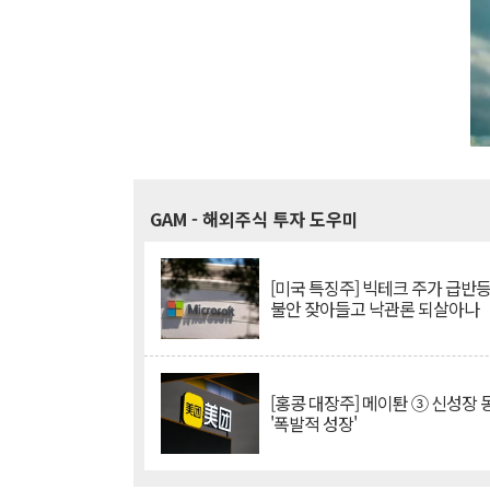
GAM
- 해외주식 투자 도우미
[미국 특징주] 빅테크 주가 급반등..
불안 잦아들고 낙관론 되살아나
[홍콩 대장주] 메이퇀 ③ 신성장
'폭발적 성장'