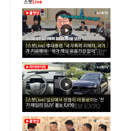
스팟
Live
[스팟Live] 李대통령 "국가폭력 피해자, 국가
가 치유해야…국가 책임 유효기간 없어"｜
26.08.07 국가폭력 피해자 위로 오찬
[스팟Live] 일상에서 장점이 더 돋보이는 '전
기 패밀리 SUV' 볼보 EX90