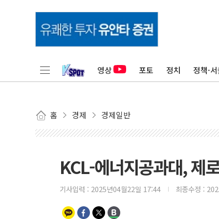
영상
포토
정치
정책·서
홈
경제
경제일반
KCL-에너지공과대, 제
기사입력 :
2025년04월22일 17:44
최종수정 :
20