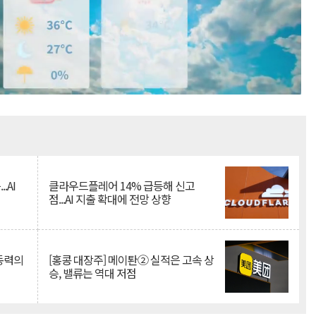
Mute
.AI
클라우드플레어 14% 급등해 신고
점...AI 지출 확대에 전망 상향
 동력의
[홍콩 대장주] 메이퇀② 실적은 고속 상
승, 밸류는 역대 저점