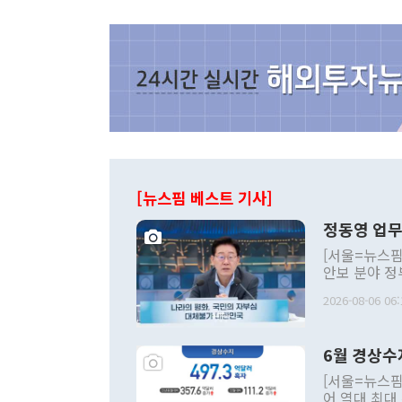
[뉴스핌 베스트 기사]
정동영 업무
[서울=뉴스핌
안보 분야 정
평화공존 발전
2026-08-06 06:
발언 중에는 
언한 것이 있
령은 공개적으
6월 경상수
주의적 희망에
관의 대북 정
[서울=뉴스핌
관 부처 장관
어 역대 최대