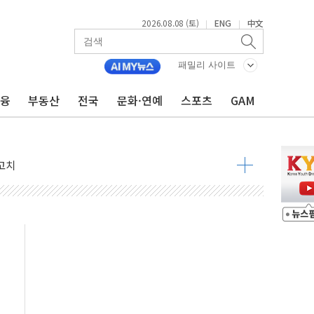
2026.08.08 (토)
ENG
中文
|
|
패밀리 사이트
금융
부동산
전국
문화·연예
스포츠
GAM
 정청래 격차 확대'
타진
최고치
 요구
낮아지며 상승… STOXX 600 지수는 나흘 연속 최고치
세
엘·이란 위협에 맞설 자체 억지력 강화
동
톱'… 美 해상봉쇄 영향
각