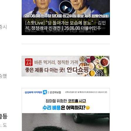
[스팟Live] “당 돌아가는 모습에 분노”…김민
 증시
석, 정청래와 신경전 | 26.08.08 더불어민주당
당대표·최고위원 후보 제주 합동연설회
상승했
 급등
. 도