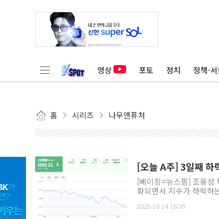
영상
포토
정치
정책·서
홈
시리즈
나우앤퓨처
[오늘 A주] 3일째 
[베이징=뉴스핌] 조용성 
화되면서 지수가 하락하는 
2025-10-14 16:35