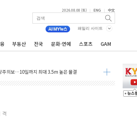
2026.08.08 (토)
ENG
中文
|
|
패밀리 사이트
금융
부동산
전국
문화·연예
스포츠
GAM
에 '뻔뻔' 받아친 정청래…제주 연설서 신경전 고조
 재검토 지시…與 "적극 환영"·野 "졸속 국정"
랑주의보…10일까지 최대 3.5m 높은 물결
 사망 23명…정부, 비상대응기구 가동
양, 수도 베이징도 부동산 규제 철폐
수위 상승으로 피서객 7명 고립…전원 구조
'별똥별 멍' 운영…페르세우스 유성우 관측
 시간당 50mm 이상 폭우…호우경보 발효
 격
90대 숨져…온열질환 여부 조사
기능시험 오전 집중 편성…체감온도 38도 넘으면 중단
가누르기 방지법' 전면 재검토 지시