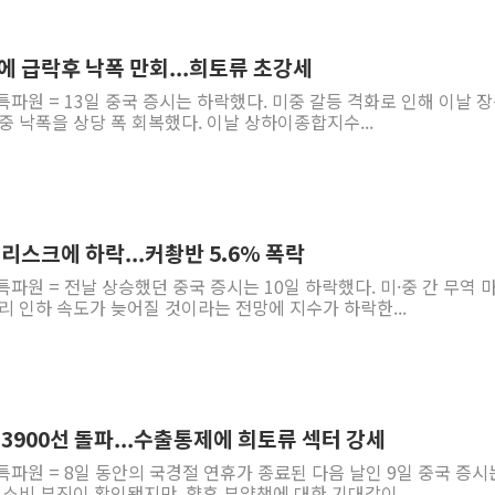
'호우 특보' 경북 울진
주말 무더위·열대야
등에 급락후 낙폭 만회...희토류 초강세
오세훈 "용산공원 주
특파원 = 13일 중국 증시는 하락했다. 미중 갈등 격화로 인해 이날 장
중 낙폭을 상당 폭 회복했다. 이날 상하이종합지수...
충북 주말 무더위 지
10월 보완수사권 폐
한상협, 업계 개인정
민주당, 오늘 제주·인천
 리스크에 하락...커촹반 5.6% 폭락
뉴욕증시, 고용 쇼크
특파원 = 전날 상승했던 중국 증시는 10일 하락했다. 미·중 간 무역 
트럼프, 쿡 연준 이사
리 인하 속도가 늦어질 것이라는 전망에 지수가 하락한...
에 3900선 돌파...수출통제에 희토류 섹터 강세
특파원 = 8일 동안의 국경절 연휴가 종료된 다음 날인 9일 중국 증시
 소비 부진이 확인됐지만, 향후 부양책에 대한 기대감이...