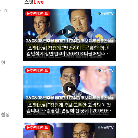
스팟
Live
데 미
[스팟Live] 정청래 “뻔뻔하다”…‘화합’ 꺼낸
김민석에 정면 반격 | 26.08.08 더불어민주당
당대표·최고위원 후보 제주 합동연설회
강한
[스팟Live] “정청래 후보 그동안 고생 많이 했
습니다”…송영길, 연임에 선 긋기 | 26.08.08
중협상
더불어민주당 당대표·최고위원 후보 제주 합
동연설회