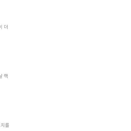
이 더
날 핵
고치를