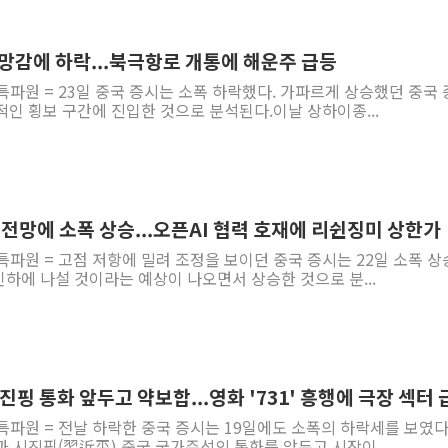
실망감에 하락...북극항로 개통에 해운주 급등
특파원 = 23일 중국 증시는 소폭 하락했다. 가파르게 상승했던 중국
인 횡보 구간에 진입한 것으로 분석된다.이날 상하이종...
하 전망에 소폭 상승...오픈AI 협력 호재에 리쉰징미 상한가
특파원 = 고점 저항에 밀려 조정을 보이던 중국 증시는 22일 소폭 
 인하에 나설 것이라는 예상이 나오면서 상승한 것으로 분...
시진핑 통화 앞두고 약보합...영화 '731' 흥행에 극장 섹터
특파원 = 전날 하락한 중국 증시는 19일에도 소폭의 하락세를 보였다
 시진핑(習近平) 중국 국가주석의 통화를 앞두고 시장이 ...