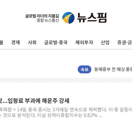
울
경제
사회
글로벌·중국
해외투자
산업
증권·
'화합' 꺼낸 김민석
李대통령, ISA 개편
동해중부 전 해상 풍
연일 폭염에 온열질환
속보
中 전방위 아파트 부
인제 용대리 계곡서 
동해시, 11~14일 
하락...입항료 부과에 해운주 강세
강원 중·남부 동해안
특파원 = 14일 중국 증시는 3거래일 연속으로 하락했다. 미·중 갈등이
청양 밭에서 일하던 
것으로 분석된다. 이날 상하이종합지수는 0.62% ...
폭염에 車 운전면허 
李대통령, 'ISA·주