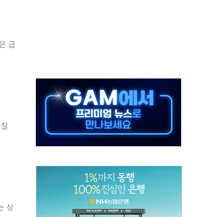
 시간당 20~30mm 강한 비...가뭄 해소될 듯
 지속…내륙 곳곳 소나기
택 검토, 민주당 스스로 원칙 뒤집는 것"
은 급
속…청주·진천 35도, 곳곳 소나기
지·공소청 출범…피해자들 '범죄 사각지대' 우려
보 보안 새판 짠다…'자율규제단체' 타진
 경선 발표...김민석 '재역전' vs 정청래 '격차 확대'
에 금리 인상 우려 후퇴…S&P500 최고치
마찰
 해임 재추진…"26일까지 의혹 소명" 요구
는 상