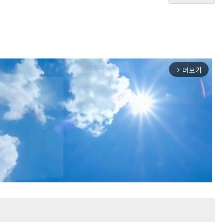
더보기
arrow_forward_ios
Mute