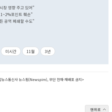
시장 영향 주고 있어"
 1~2%포인트 훼손"
모든 공역 폐쇄할 수도"
미시간
11월
3년
뉴스통신사 뉴스핌(Newspim), 무단 전재-재배포 금지>
맨위로