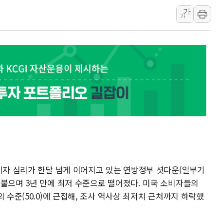
가
CJ프레시웨이, 2분기 
가
초박빙 경선에 친명계 '
구리시 입주업종 확대…
소비자 심리가 한달 넘게 이어지고 있는 연방정부 셧다운(일부기
어붙으며 3년 만에 최저 수준으로 떨어졌다. 미국 소비자들의
 수준(50.0)에 근접해, 조사 역사상 최저치 근처까지 하락했