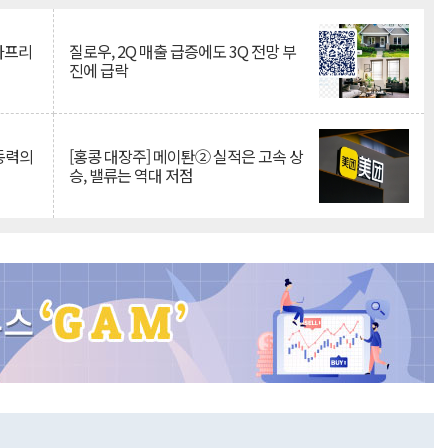
·아프리
질로우, 2Q 매출 급증에도 3Q 전망 부
진에 급락
 동력의
[홍콩 대장주] 메이퇀② 실적은 고속 상
승, 밸류는 역대 저점