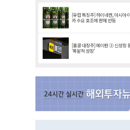
[유럽 특징주] 하이네켄, 아시아
카 수요 호조에 판매 반등
[홍콩 대장주] 메이퇀 ③ 신성장
'폭발적 성장'