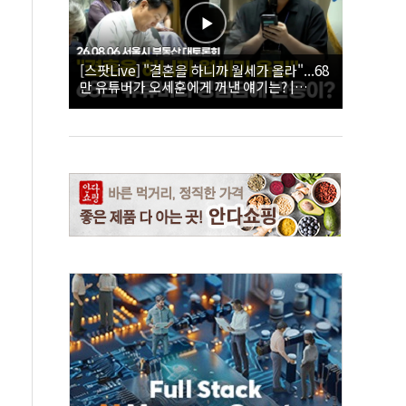
[스팟Live] "결혼을 하니까 월세가 올라"...68
만 유튜버가 오세훈에게 꺼낸 얘기는? |
26.08.06 서울시 부동산 대토론회