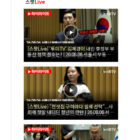
스팟
Live
[스팟Live] '투미TV' 김제경이 내린 李정부 부
동산 정책 점수는? | 26.08.06 서울시 부동산
대토론회
[스팟Live] "전셋집 구하려다 월세 선택"...사
회에 첫발 내디딘 청년의 한탄 | 26.08.06 서울
시 부동산 대토론회