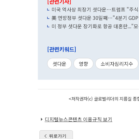
[관련기사]
미국 역사상 최장기 셧다운…트럼프 "주식
美 연방정부 셧다운 30일째…"4분기 GDP
미 정부 셧다운 장기화로 항공 대혼란..."
[관련키워드]
셧다운
영향
소비자심리지수
<저작권자(c) 글로벌리더의 지름길 종합
디지털뉴스콘텐츠 이용규칙 보기
뒤로가기