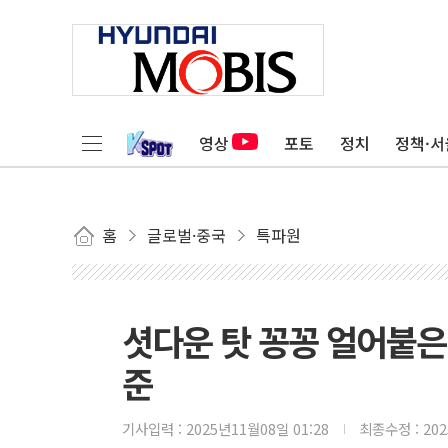
영상
포토
정치
정책·서
홈
글로벌·중국
특파원
셧다운 탓 꽁꽁 얼어붙은
준
기사입력 :
2025년11월08일 01:28
최종수정 :
20