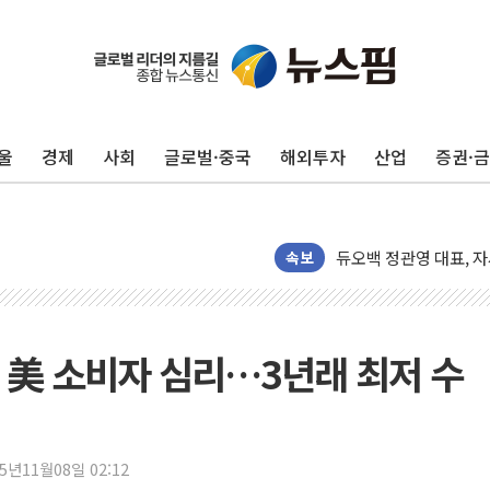
인천공항 여객터미널, 
해군, 독도 인근서 동
여권 내부서도 제기되는
[단독] "입주민 갑질 
울
경제
사회
글로벌·중국
해외투자
산업
증권·
중국 최신판 '달(月) 지
뉴인텍, 하반기 '전력용
듀오백 정관영 대표, 
BGF리테일, 2분기 영
속보
휴젤, 매출 2545억원
포스코, 희귀가스 사업
진원생명과학, '코로나1
 美 소비자 심리…3년래 최저 수
경북도·대구시 '2차 공
서울 아파트값 0.26
효성중공업, 덴마크에 
25년11월08일 02:12
딥시크, AI 서비스 가격