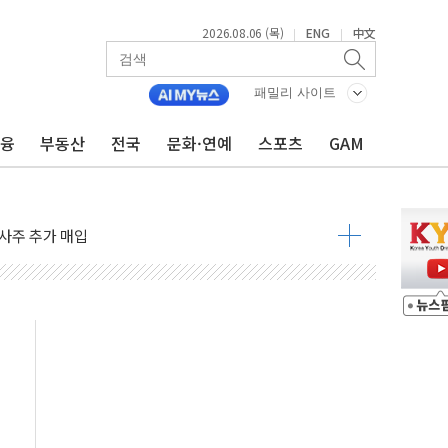
대형 미디어아트로 다채로운 볼거리 제공
2026.08.06 (목)
ENG
中文
|
|
해영토수호훈련 비공개 실시
 레버리지 책임론…정청래·조국, 김민석·靑에 공세
패밀리 사이트
아니다"…원주 A아파트 '입주민 3인방' 정면 반박
금융
부동산
전국
문화·연예
스포츠
GAM
질도' 완성...달 어디에 어떤 광물이 있나 한눈에
 커패시터' 사업 확대
자사주 추가 매입
업익 849억원…전년 比 22.3%↑
·영업익 1037억원…상반기 역대 최대
 항공우주·방산으로 넓힌다
9 DNA 백신 플랫폼' 美 특허 확보
공기관 이전' 대응 '맞손'
%↑…상승폭 커졌지만 고가주택 밀집된 강남·서초 둔화
초고압변압기 첫 공급...국가 전력망에 첫 입성
 대대적 인상 계획...업계 파장 예고