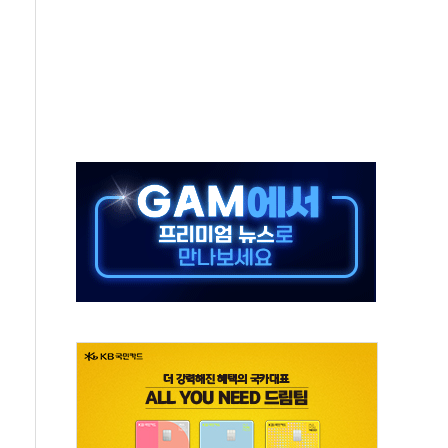
영업익 14.2% 감소…"온라인 사업으로 성장"
추가 투표' 요구...친청계 응집력 '희석' 전략 통할까
'현대 테라타워 구리갈매' 공급