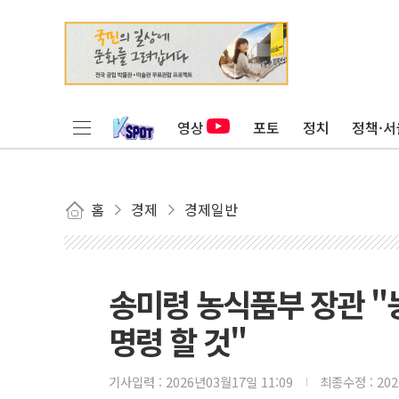
영상
포토
정치
정책·서
홈
경제
경제일반
송미령 농식품부 장관 "
명령 할 것"
기사입력 :
2026년03월17일 11:09
최종수정 :
20