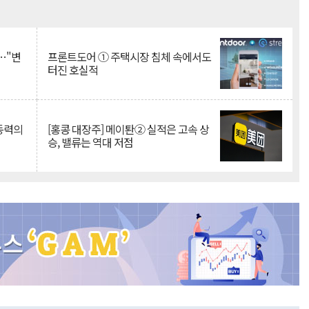
Mute
…"변
프론트도어 ① 주택시장 침체 속에서도
터진 호실적
 동력의
[홍콩 대장주] 메이퇀② 실적은 고속 상
승, 밸류는 역대 저점