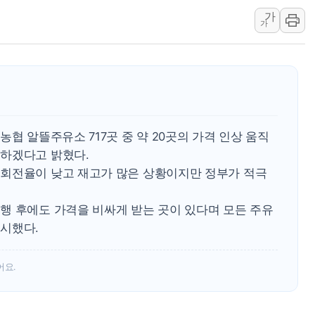
가
1순위보다 낮은 특별공급 
가
컴투스 '제우스: 오만의 신'
네이버 클립, 시청 만으로 
서울 재건축·재개발 정상화시 
[인사] 공정거래위원회
KDB생명 본입찰 3파전…
협 알뜰주유소 717곳 중 약 20곳의 가격 인상 움직
하겠다고 밝혔다.
회전율이 낮고 재고가 많은 상황이지만 정부가 적극
행 후에도 가격을 비싸게 받는 곳이 있다며 모든 주유
시했다.
어요.