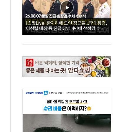
[스팟Live] 한자리에 모인 장군들...李대통령,
이상렬 대장 등 진급 장성 4명에 삼정검 수치
직접 수여｜26.08.07 장성 진급·삼정검 수치
수여식