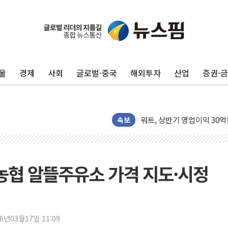
40.2도 찍은 서울 등 폭염
"文정부 악몽 재현 안돼"..
신세계사이먼 '대구 프리미엄 
울
경제
사회
글로벌·중국
해외투자
산업
증권·
李대통령, 호우 피해 경북 
'변기 수리' 집주인에게 흉기
워트, 상반기 영업이익 30
프롬바이오, 10일 거래 재
속보
NH농협생명, 농작업 중 온
아바코, 2분기 매출 120억원
랩지노믹스 "디엑솜과 美 암
농협 알뜰주유소 가격 지도·시정
보로노이, 폐암 치료제 'VRN
푸본현대생명, 육군 3군단과
교보생명, '교보K-맞춤건강
26년03월17일 11:09
벼랑 끝 선 '동전주' 무더기