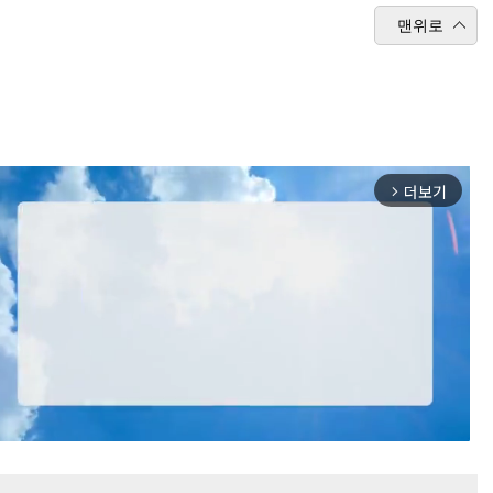
맨위로
더보기
arrow_forward_ios