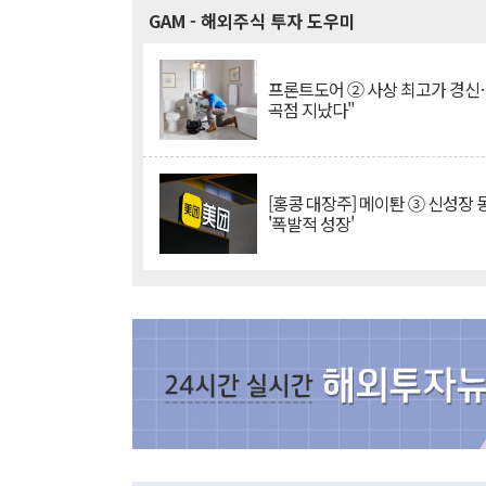
GAM
- 해외주식 투자 도우미
프론트도어 ② 사상 최고가 경신
곡점 지났다"
[홍콩 대장주] 메이퇀 ③ 신성장
'폭발적 성장'