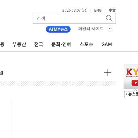
2026.08.07 (금)
ENG
中文
|
|
중대경보 해제…누적 온열질환자 2872명
.李 부동산 세제안에 與 내부서 '총선·대선 직격탄' 우려
패밀리 사이트
아울렛' 건립 '본궤도'
금융
부동산
전국
문화·연예
스포츠
GAM
안동·의성 특별재난지역 선포
 휘두른 30대 세입자…경찰, 현행범 체포
억원
개…"재무구조 개편"
열질환 보장…폭염기 신속 보상 강화
 진단 분야 독점 라이선스 계약"
11' 캐나다 IND 신청
 군 장병 금융교육·전역 지원 협약
보험' 6개월 배타적사용권 획득
 상폐 위기…관리종목 우려 지정예고 총 63개