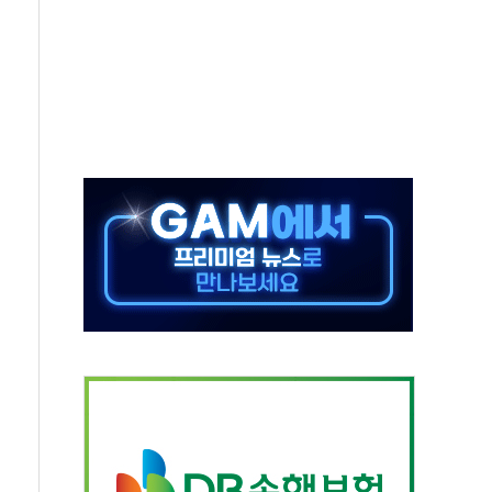
경쟁률… 실수요자 관심
 26일 출시, 유저의 캐릭터가 AI로 플레이한다
혜택 얻는 피드코인 이벤트 진행
5년 내 9만가구 순증...이주 대란도 제한적
한화·흥국·한투 참여