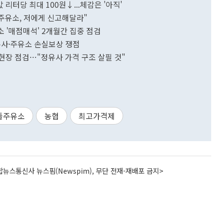
 리터당 최대 100원↓...체감은 '아직'
주유소, 저에게 신고해달라"
 '매점매석' 2개월간 집중 점검
유사·주유소 손실보상 쟁점
 현장 점검…"정유사 가격 구조 살필 것"
뜰주유소
농협
최고가격제
뉴스통신사 뉴스핌(Newspim), 무단 전재-재배포 금지>