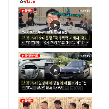
스팟
Live
[스팟Live] 李대통령 "국가폭력 피해자, 국가
가 치유해야…국가 책임 유효기간 없어"｜
26.08.07 국가폭력 피해자 위로 오찬
[스팟Live] 일상에서 장점이 더 돋보이는 '전
기 패밀리 SUV' 볼보 EX90