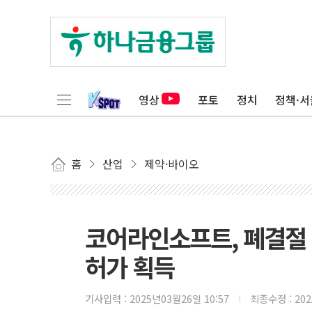
영상
포토
정치
정책·서
홈
산업
제약·바이오
코어라인소프트, 폐결절 악
허가 획득
기사입력 :
2025년03월26일 10:57
최종수정 :
20