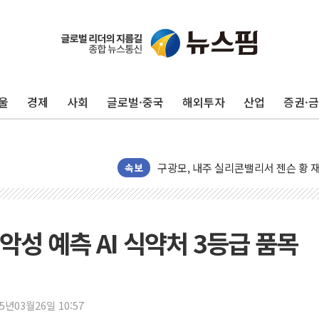
울
경제
사회
글로벌·중국
해외투자
산업
증권·
유럽증시, 견조한 실적 소화하며 대부분
리투아니아 국방 "러, 우크라 드론으로
구광모, 내주 실리콘밸리서 젠슨 황 
속보
뉴욕증시 개장 전 특징주...모더나
김정관 장관 "영업이익 N% 성과급
뉴욕증시 프리뷰, 미 주가선물 AI주
성 예측 AI 식약처 3등급 품목
청와대, 북한 단거리 탄도미사일 발사
금값 7주 만에 최고…美 고용 둔화·
[인도증시] 중동 긴장 완화에 실적 호
러, 1인칭시점 드론으로 우크라 민간
25년03월26일 10:57