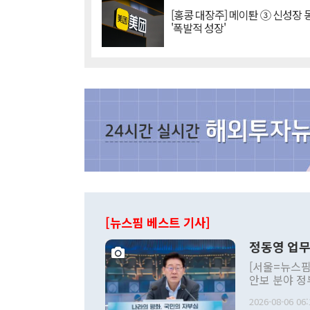
[홍콩 대장주] 메이퇀 ③ 신성장
'폭발적 성장'
[뉴스핌 베스트 기사]
정동영 업무
[서울=뉴스핌
안보 분야 정
평화공존 발전
2026-08-06 06:
발언 중에는 