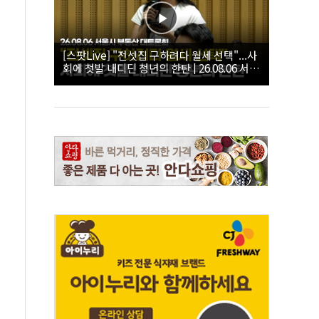
[스팟Live] "전셋집 구하려다 월세 선택"...사
회에 첫발 내디딘 청년의 한탄 | 26.08.06 서울
시 부동산 대토론회