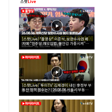
스팟
Live
[스팟Live] *풀영상* 이준석, 보완수사권 폐
지에 "민주당 개악입법, 불안감 가중시켜"｜
26.08.06 개혁신당 보완수사권 폐지 토론회
[스팟Live] '투미TV' 김제경이 내린 李정부 부
동산 정책 점수는? | 26.08.06 서울시 부동산
대토론회