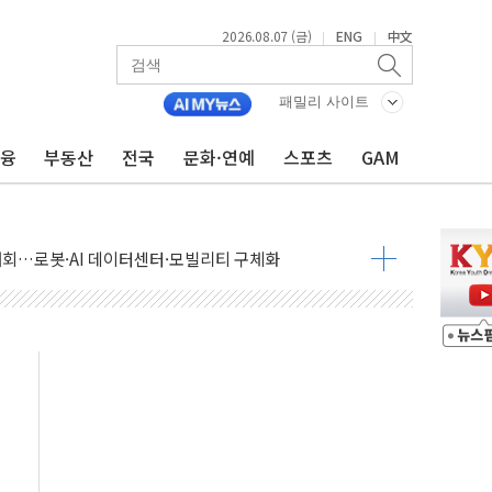
2026.08.07 (금)
ENG
中文
|
|
패밀리 사이트
금융
부동산
전국
문화·연예
스포츠
GAM
 상승… "2분기 기업 순이익 21% 증가" 전망
 나토 회원국 공격 검토… 거짓 깃발 작전"
재회…로봇·AI 데이터센터·모빌리티 구체화
·아이온큐·도어대시↑ VS 샌디스크·피그마·앱러빈↓
 반대…상법·자본시장법 개정 논의"
 차익실현 속 혼조세...웨스턴디지털·샌디스크↓
에 긴급 안보 점검회의
호르무즈 재개방 기대에 강세
조까지, 상승...호실적 보고 기업 상승세 뚜렷
인 '사파리' 공격… 시민들 공포감 극대화 전략