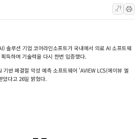
[베트남 증시] 지수 하락 속 'DGC
가
'월가의 황제' 다이먼 "금융시장 레
가
양주 섬유염색공장서 화재 1명 중상…
김정관 산업부 장관 "주 52시간 손봐
해군 1함대 창설 80주년…지역과 함께
AI) 솔루션 기업 코어라인소프트가 국내에서 의료 AI 소프트웨
[3보] 북, 원산서 동해로 단거리 탄도
 획득하며 기술력을 다시 한번 입증했다.
우크라 드론 전술, 중남미 콜롬비아에
동해해경, 독도 해상서 부유물 감긴 
반 폐결절 악성 예측 소프트웨어 'AVIEW LCS(에이뷰 엘
주한미군 "오산기지 누출, 백린 아닌 
받았다고 26일 밝혔다.
구미 폐염산처리업체서 불 2시간30여