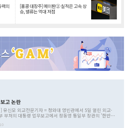
 동력의
[홍콩 대장주] 메이퇀② 실적은 고속 상
승, 밸류는 역대 저점
보고 논란
] 유신모 외교전문기자 = 청와대 영빈관에서 5일 열린 외교·
부 부처의 대통령 업무보고에서 정동영 통일부 장관의 '한반도
 구상'과 업무보고 발언이 논란을 빚고 있다. 이날 정 장관의
10
정부 내 조율을 거치지 않은 사안을 정책으로 추진하겠다고 공