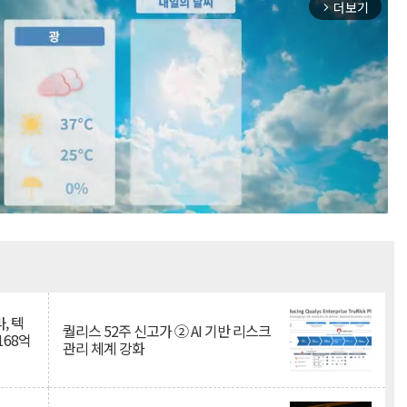
더보기
arrow_forward_ios
Mute
, 텍
퀄리스 52주 신고가 ② AI 기반 리스크
168억
관리 체계 강화