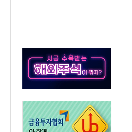
' 임시 주총 기대감에 홀로 상한가…마진 잔액은 사상 최고
버리지 위험수위…숨은 차입이 더 큰 변수"
대응 1단계 진압 중
야, 경쟁상대 中과 비교해야"
하는 '선봉'의 대민 봉사
미사일 1발 발사… 올해 10번째·42일 만 도발
 새 안보 위기… 반군·마약카르텔이 습득해 전투 활용
어선 구조
무해한 표면 부식 물질"
분만에 진화...외국인 노동자 숨져