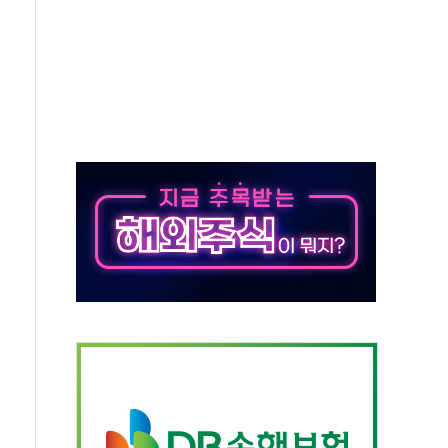
 실사격…미 해병대, 한반도 지형서 FPV 공격훈련 공개
 아닌 담합…76조2000억 입찰 영향"
 넘긴 세라젬…공정위 과징금 4억3200만원
'슈퍼을' 5곳 선정...소부장 핵심기업 추가 육성
용품 등 94개 제품 안전기준 '부적합'
'다산점' 열어
증명서 발급…7일부터 온라인 대리 신청 가능
회의…중증환자 이송체계 전국 확대 점검
한눈에'…인사처, 공무원 인사제도 안내서 발간
…식약처 AI 심사·소방청 119안심콜 영문 영상 제작