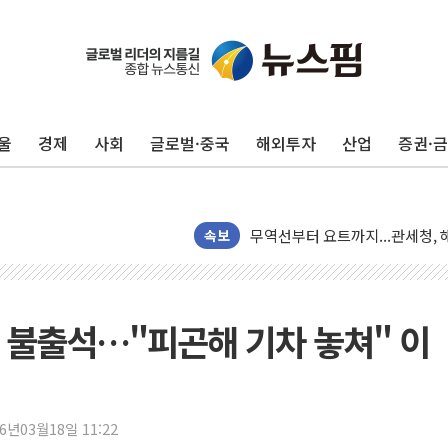
울
경제
사회
글로벌·중국
해외투자
산업
증권·
인도, 차량 간 통신시스템 장착 의
Sh수협은행, 상상인증권 인수 
무역선부터 요트까지...관세청, 해
속보
서연컴퍼니, 시드 투자 유치…일
피치 "韓 코스피 약세 장기화 시
법원, 한미 임주현 지분 100억
 불출석…"피곤해 기차 놓쳐" 이
엔씨, '게임스컴 2026'서 글로
롯데백화점, '홈스타일링 페어'…
[AI 카드뉴스] 어린이집·유치원
26년03월18일 11:22
운수업·기업활동 '원스톱'으로..