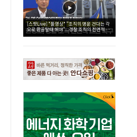
[스팟Live] *풀영상* "조직의 명운 건다는 각
오로 환골탈태 해야"...경찰 조직의 전면적 쇄
신 촉구한 한병도 | 26.08.06 더불어민주당 정
책조정회의