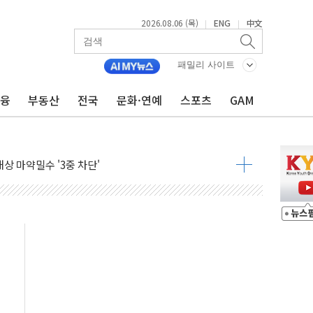
2026.08.06 (목)
ENG
中文
|
|
패밀리 사이트
금융
부동산
전국
문화·연예
스포츠
GAM
무화 추진..."업계 성장 저해" 우려도
추진
상 마약밀수 '3중 차단'
본·동남아 사업 확대
 주택수요 위축 우려"
 가압류 결정…4자 연합 균열 조짐
벌 신작 라인업 공개
리빙 최대 50% 할인
 비상! 수족구병이 다시 유행합니다.
.데이터처, 기업 3만1000곳 경제통계조사