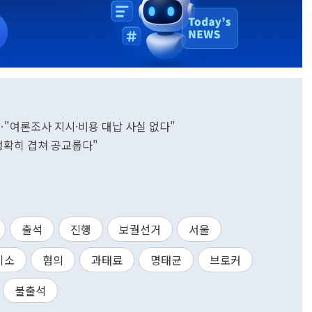
…"여론조사 지시·비용 대납 사실 없다"
정확히 겹쳐 공교롭다"
출석
진행
보궐선거
서울
기소
혐의
과태료
명태균
브로커
불출석