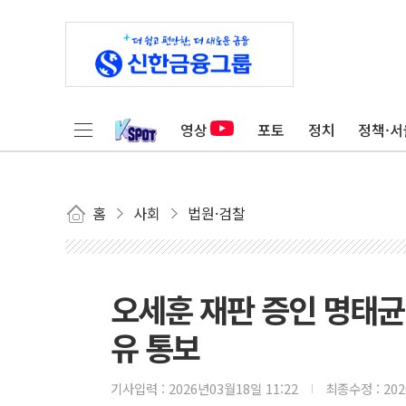
영상
포토
정치
정책·서
홈
사회
법원·검찰
오세훈 재판 증인 명태균
유 통보
기사입력 :
2026년03월18일 11:22
최종수정 :
20