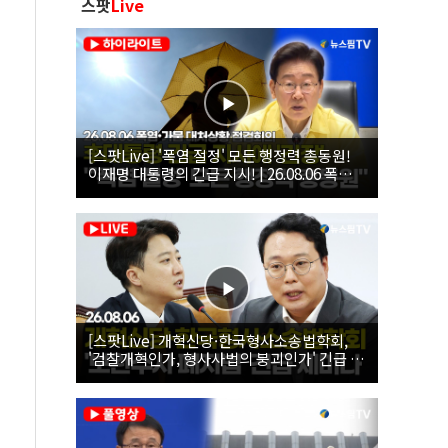
스팟
Live
[스팟Live] '폭염 절정' 모든 행정력 총동원!
이재명 대통령의 긴급 지시! | 26.08.06 폭염•
가뭄 대처상황 점검회의
[스팟Live] 개혁신당·한국형사소송법학회,
'검찰개혁인가, 형사사법의 붕괴인가' 긴급 세
미나｜26.08.06