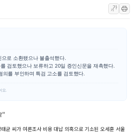
[르포] 폭염 속 '자폭 드론' 첫
가
가
공정위 "국고채 PD 15곳, 관행
중소기업 기술자료 중국 계열사에
정부, 한화오션·에코프로비엠 등 
국표원, 해외직구 물놀이기구·유아
쉐이크쉑, 남양주 현대아울렛에 
증인으로 소환됐으나 불출석했다.
부모가 정부24에서 자녀 출입국
과를 검토했으나 보류하고 20일 증인신문을 재촉했다.
소방청, 전국 시·도 구급과장 
 혐의를 부인하며 특검 고소를 검토했다.
'달라진 임신·출산·육아 지원 
정부혁신 우수사례 세계에 알린다
어요.
락"
' 명태균 씨가 여론조사 비용 대납 의혹으로 기소된 오세훈 서울