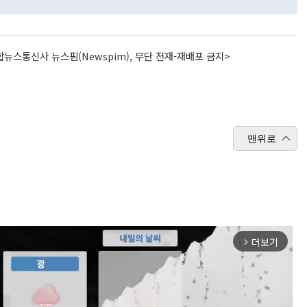
뉴스통신사 뉴스핌(Newspim), 무단 전재-재배포 금지>
맨위로
더보기
arrow_forward_ios