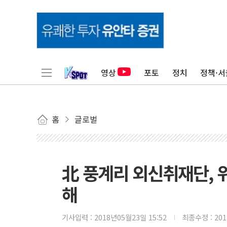
영상
포토
정치
정책·서
홈
글로벌
北 풍계리 외신취재단, 
해
기사입력 :
2018년05월23일 15:52
최종수정 :
20