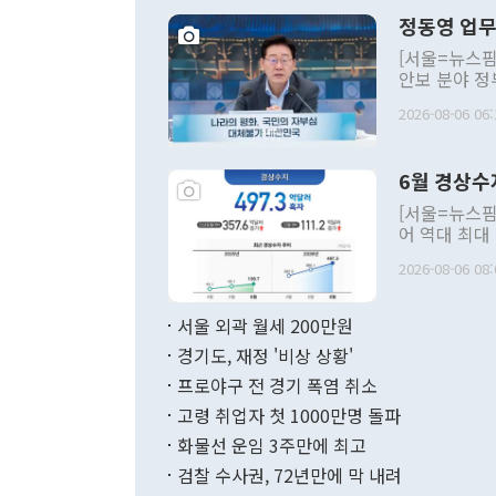
정동영 업무
[서울=뉴스핌
안보 분야 정
평화공존 발전
2026-08-06 06:
발언 중에는 
언한 것이 있
령은 공개적으
6월 경상수
주의적 희망에
관의 대북 정
[서울=뉴스핌
관 부처 장관
어 역대 최대
관의 무리한 
출 호조로 월
다. [정동영 통일부 장관이 지난달 23일 오후 서울 종로구 정부서울청사에
2026-08-06 08:
료=한국은행] 한국은행이 6일 발표한 '2026년 6월 국제수지(잠정)'에
서 취임 1주년 
면 지난 6월
부 장관 권한
1000만달러
서울 외곽 월세 200만원
발전 구상'을
이에 따라 올
적 갈등 해결
경기도, 재정 '비상 상황'
했다. 경상수
결과 혐오의 
9000만달러
프로야구 전 경기 폭염 취소
년간의 CVI
지 기준 상품
고령 취업자 첫 1000만명 돌파
무너졌다고도 
며 월간 기준
현실을 바꾸는
달러로 38.
화물선 운임 3주만에 최고
를 평화 체제
196.9% 급
검찰 수사권, 72년만에 막 내려
함께 4자 대
수출은 160