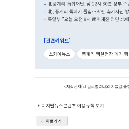
北풍계리 南취재단, 낮 12시 30분 정부 
北, 풍계리 핵폐기 돌입…막판 南기자단 
통일부 "오늘 오전 9시 南취재진 명단 北에
[관련키워드]
스카이뉴스
풍계리 핵실험장 폐기 
<저작권자(c) 글로벌리더의 지름길 종합
디지털뉴스콘텐츠 이용규칙 보기
뒤로가기