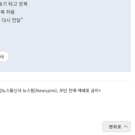
수송기 타고 방북
방북 허용
 다시 전달"
행사
뉴스통신사 뉴스핌(Newspim), 무단 전재-재배포 금지>
맨위로