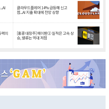
.AI
클라우드플레어 14% 급등해 신고
점...AI 지출 확대에 전망 상향
 동력의
[홍콩 대장주] 메이퇀② 실적은 고속 상
승, 밸류는 역대 저점