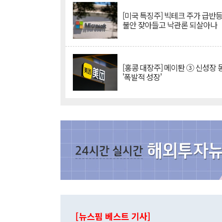
[미국 특징주] 빅테크 주가 급반등..
불안 잦아들고 낙관론 되살아나
[홍콩 대장주] 메이퇀 ③ 신성장
'폭발적 성장'
[뉴스핌 베스트 기사]