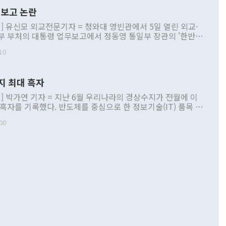
보고 논란
] 유신모 외교전문기자 = 청와대 영빈관에서 5일 열린 외교·
부 부처의 대통령 업무보고에서 정동영 통일부 장관의 '한반도
 구상'과 업무보고 발언이 논란을 빚고 있다. 이날 정 장관의
10
정부 내 조율을 거치지 않은 사안을 정책으로 추진하겠다고 공
는가 하면 사실 관계에 맞지 않은 설명도 있었다. 이재명 대통
로 신중을 기해 달라고 경고했고, 조현 외교부 장관은 '이상
지 최대 흑자
 근거한 비현실적 구상'이라는 비판을 내놨다. 그동안 정 장
책 관련 발언이 물의를 빚은 적은 여러 번 있지만 대통령과 유
] 박가연 기자 = 지난 6월 우리나라의 경상수지가 전월에 이
이 공개적으로 부정적 입장을 표명한 것은 이례적이다. 정 장
 흑자를 기록했다. 반도체를 중심으로 한 정보기술(IT) 품목 수
대북 접근법과 월권을 제어해야 한다는 목소리도 높아지고 있
간 상품수출이 처음으로 1000억달러를 넘어선 영향이다. [자
00
 따르
기자간담회를 하고 있다. [사진=통일부] 2026.07.23 ◆통일
 경상수지는 497억3000만달러 흑자로 집계됐다. 전월(386억
 넘어선 주장 정 장관은 이날 업무보고에서 '한반도 평화공존
)에 이어 두 달 연속 월간 기준 역대 최대 기록을 갈아치웠다.
 설명하면서 이재명 정부 2년차 핵심 과제로 상호 존중·평화
해 상반기 누적 경상수지 흑자는 1910억1000만달러를 기록
·핵 없는 한반도 등 3대 기본 방향을 제시했다. 정 장관은 "대
지 흑자를 견인한 것은 상품수지다. 6월 상품수지는 478억
언어는 멈춰야 한다"면서 주적 용어 대체를 주장했다. 지난 25
 흑자를 기록하며 전월에 이어 역대 최대를 다시 썼다. 국제수
D(완전하고 검증가능하며 되돌릴 수 없는 비핵화) 구도는 이미
수출은 1123억7000만달러로 전년 동월 대비 84.5% 증가하
했다. 또 "현 시점에서 흘러간 선(先)비핵화만 되뇌는 것은
 처음으로 1000억달러를 넘어섰다. 상품수입은 644억8000만
 데 힘이 되지 않는다"고 주장했다. 정 장관은 또 "정전 체제
6% 늘었다. 통관 기준으로는 반도체 수출이 전년 동월 대비
로 바꾸는 논의에 착수하겠다"면서 "북·미 정상회담 견인과
증했고 컴퓨터·주변기기(SSD)는 282.7% 증가했다. IT 품목
화의 동력을 확보하기 위해 최선을 다할 것"이라고 말했다. 하
.4% 늘었으며 비IT 품목도 ▲석유제품(47.5%) ▲화공품