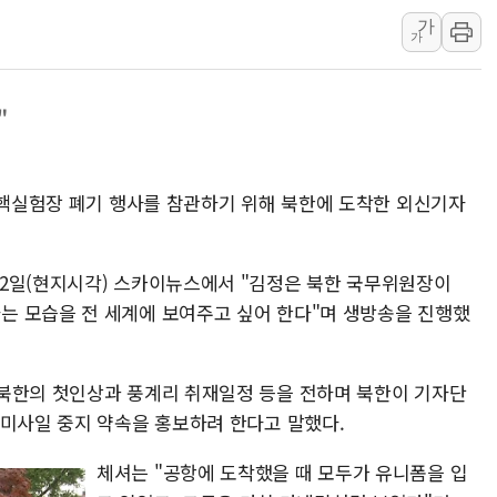
가
[사진] 이슬람 수니파 3개국, 공동방위협정 체결
가
뉴욕증시 개장 전 특징주...아틀라시안·클라우드플레어
보훈부, 미 DPAA와 MOU… "6·25 미군 실종자 7359명
"
트럼프 "금리 내려야"…파월 때와 달리 워시엔 톤 낮춰
특정 정치인 측근 포항시 정책특보 내정설...포항시 '시끌'
李 "해남 태양광, 대한민국 다음 100년 밑거름…수도권 집
리 핵실험장 폐기 행사를 참관하기 위해 북한에 도착한 외신기자
2일(현지시각) 스카이뉴스에서 "김정은 북한 국무위원장이
는 모습을 전 세계에 보여주고 싶어 한다"며 생방송을 진행했
북한의 첫인상과 풍계리 취재일정 등을 전하며 북한이 기자단
도미사일 중지 약속을 홍보하려 한다고 말했다.
체셔는 "공항에 도착했을 때 모두가 유니폼을 입