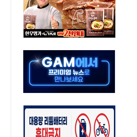
·태양광주↑ VS 트레이드데스크·웬디스↓
 끝까지 찾겠다"
중 완화 전환점"