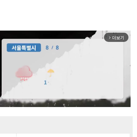
더보기
arrow_forward_ios
Mute