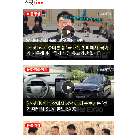
스팟
Live
[스팟Live] 李대통령 "국가폭력 피해자, 국가
가 치유해야…국가 책임 유효기간 없어"｜
26.08.07 국가폭력 피해자 위로 오찬
[스팟Live] 일상에서 장점이 더 돋보이는 '전
기 패밀리 SUV' 볼보 EX90