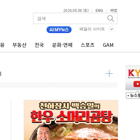
2026.08.08 (토)
ENG
中文
|
|
 정청래 격차 확대'
타진
패밀리 사이트
최고치
금융
부동산
전국
문화·연예
스포츠
GAM
 요구
낮아지며 상승… STOXX 600 지수는 나흘 연속 최고치
세
엘·이란 위협에 맞설 자체 억지력 강화
동
톱'… 美 해상봉쇄 영향
각
체주 '활짝'
스닥 선물 1%대 상승
상 기대 후퇴