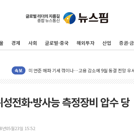
민주, 오늘 제주·인천 경선 결과 발표...'김민석 재역전 vs
한상협, 업계 개인정보 보안 새판 짠다…'자율규제단체' 
뉴욕증시, 고용 쇼크에 금리 인상 우려 후퇴…S&P500 
울
경제
사회
글로벌·중국
해외투자
산업
증권·
트럼프, 쿡 연준 이사 해임 재추진…"26일까지 의혹 소명"
유럽증시, 美 고용 예상 밖 부진에 연준 금리 인상 가능성 
미 연준 매파 기세 꺾이나…고용 감소에 9월 동결 전망 우
[종합] 이슬람 수니파 3국, '공동방위협정' 체결… 이스라
속보
트럼프, 백신·자폐증 행정명령 검토…"이르면 다음 주"
美 항소법원, 백악관 무도회장 공사 중단 명령…트럼프 제
이란 핵심 원유 수출항 '하르그섬', 최근 1주일 이상 '올스
위성전화·방사능 측정장비 압수 당
美 고용 쇼크에 엔화 장중 급등…시장은 "또 개입했나" 촉
[AI MY 뉴스] 뉴욕 반도체주 프리뷰...美 고용 쇼크에 반도
뉴욕증시 프리뷰, 美 고용 쇼크에 금리 인상 우려 후퇴…나
18년05월23일 15:52
[종합] 美 7월 고용 2만3000명 감소 '쇼크'…9월 금리 인