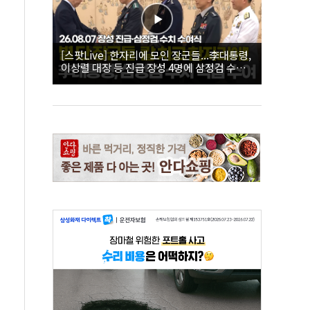
[스팟Live] 한자리에 모인 장군들...李대통령,
이상렬 대장 등 진급 장성 4명에 삼정검 수치
직접 수여｜26.08.07 장성 진급·삼정검 수치
수여식