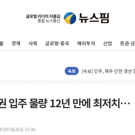
울진·영덕 '호우특보'-포항 '
[종합] 김민석, 정청래에 '0.86
인천 합동연설회 나선 송영길
울
경제
사회
글로벌·중국
해외투자
산업
증권·
김민석, 2주차 제주·인천 경선서
인사하는 김민석 당대표 후보
[속보] 민주, 제주·인천 경선 결
[속보] 민주, 인천 경선 결과 발
속보
[속보] 민주, 제주 경선 결과 발
이번주 국내 주요 금융일정(8.1
美, 이란전 출구전략 만지작
도권 입주 물량 12년 만에 최저치…
강릉·동해·삼척 시간당 최대 
폐기물 수거하다 참변…60대
서울 중랑구 주택가서 흉기 난
26년03월26일 15:46
李대통령 "결혼 때문에 손해 