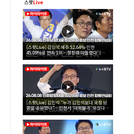
스팟
Live
[스팟Live] 김민석 제주 52.64%·인천
45.09%로 연속 1위…정청래 따돌렸다’ |
26.08.08 더불어민주당 당대표·최고위원 후
보 인천 합동연설회
[스팟Live] 김민석 “누가 김민석보다 국정 방
향을 공유했나”…인천서 ‘대체불가’ 외쳤다 |
26.08.08 더불어민주당 당대표·최고위원 후
보 인천 합동연설회