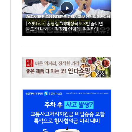
[스팟Live] 송영길 “뼈해장국도 3번 끓이면
물도 안 나와”…정청래 연임에 ‘직격탄’ |
26.08.08 더불어민주당 당대표·최고위원 후
보 인천 합동연설회