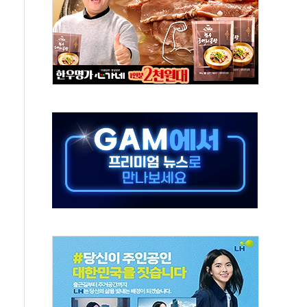
터보트 전복…1명 사망·1명 실종
의 날 참석..."국제적 시민 연대로 목소리 내야"
 실종 60대 나흘만에 숨진 채 발견
 살해 10대 아들 체포
' 받아친 정청래…제주 연설서 신경전 고조
지시…與 "적극 환영"·野 "졸속 국정"