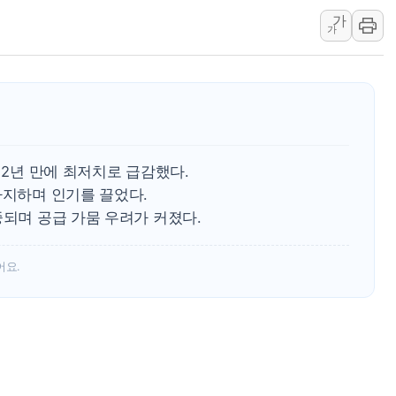
가
여수 오동도 인근 해상서 모
가
추미애, '위안부' 피해자 기림
인천 선재도 갯벌서 해루질 중
인천서 말다툼 중 어머니 흉기
'화합' 꺼낸 김민석에 '뻔뻔
李대통령, ISA 개편 재검토 
12년 만에 최저치로 급감했다.
차지하며 인기를 끌었다.
중되며 공급 가뭄 우려가 커졌다.
어요.