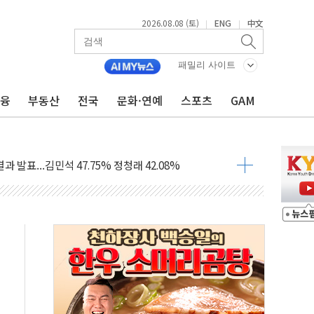
2026.08.08 (토)
ENG
中文
|
|
산사태 주의보'...경북도, 호우 피해·통제구간 없어
%p' 차 재역전 성공...金 45.42% vs 鄭 44.56%
패밀리 사이트
·정청래·김민석 당대표 후보
금융
부동산
전국
문화·연예
스포츠
GAM
 정청래에 승리...47.75% vs 42.08%
과 발표...김민석 47.75% 정청래 42.08%
표...김민석 45.09% 정청래 43.27% 송영길 11.63%
표...김민석 52.64% 정청래 39.89% 송영길 7.47%
0~8.14)
…공습 한계·탄약 부족 현실화
50㎜ 폭우…강원 동해안 강한 비 이어져
 환경미화원 수거차에 치여 사망
동…60대 남성 2명 숨져
보는 일 없게"…'결혼 페널티' 22개 과제 손본다