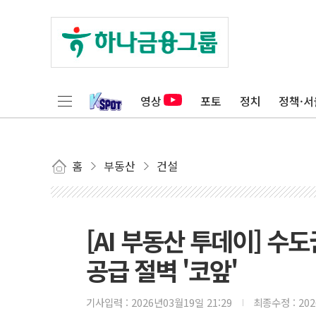
영상
포토
정치
정책·서
홈
부동산
건설
[AI 부동산 투데이] 수
공급 절벽 '코앞'
기사입력 :
2026년03월19일 21:29
최종수정 :
20