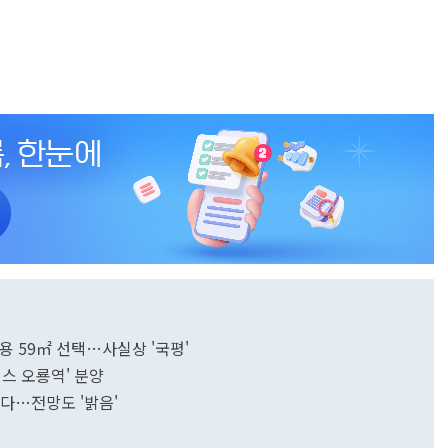
전용 59㎡ 선택…사실상 '국평'
이스 오룡역' 분양
진다…전망도 '밝음'