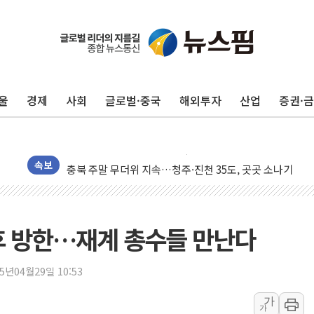
청양 밭에서 일하던 90대 숨져…온열질환 여부 조사
폭염에 車 운전면허 기능시험 오전 집중 편성…체감온도 3
李대통령, 'ISA·주가누르기 방지법' 전면 재검토 지시
울
경제
사회
글로벌·중국
해외투자
산업
증권·
'호우 특보' 경북 울진 시간당 20~30mm 강한 비...가뭄 
주말 무더위·열대야 지속…내륙 곳곳 소나기
오세훈 "용산공원 주택 검토, 민주당 스스로 원칙 뒤집는 
충북 주말 무더위 지속…청주·진천 35도, 곳곳 소나기
속보
10월 보완수사권 폐지·공소청 출범…피해자들 '범죄 사각
한상협, 업계 개인정보 보안 새판 짠다…'자율규제단체' 
민주당, 오늘 제주·인천 경선 발표...김민석 '재역전' vs 정
후 방한…재계 총수들 만난다
뉴욕증시, 고용 쇼크에 금리 인상 우려 후퇴…S&P500 
트럼프, 쿡 연준 이사 해임 재추진…"26일까지 의혹 소명"
25년04월29일 10:53
유럽증시, 美 고용 예상 밖 부진에 연준 금리 인상 가능성 
가
가
미 연준 매파 기세 꺾이나…고용 감소에 9월 동결 전망 우