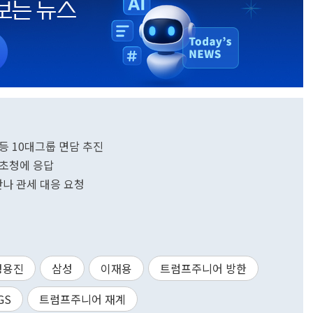
 등 10대그룹 면담 추진
 초청에 응답
만나 관세 대응 요청
정용진
삼성
이재용
트럼프주니어 방한
GS
트럼프주니어 재계