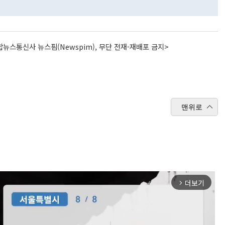
뉴스통신사 뉴스핌(Newspim), 무단 전재-재배포 금지>
맨위로
더보기
arrow_forward_ios