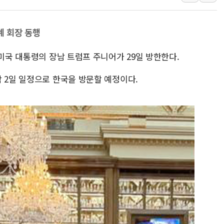
[종합] 이슬람 수니파 3국, '공동방위협정' 체결… 이스라
트럼프, 백신·자폐증 행정명령 검토…"이르면 다음 주"
계 회장 동행
美 항소법원, 백악관 무도회장 공사 중단 명령…트럼프 제
 미국 대통령의 장남 트럼프 주니어가 29일 방한한다.
이란 핵심 원유 수출항 '하르그섬', 최근 1주일 이상 '올스
美 고용 쇼크에 엔화 장중 급등…시장은 "또 개입했나" 촉
박 2일 일정으로 한국을 방문할 예정이다.
[AI MY 뉴스] 뉴욕 반도체주 프리뷰...美 고용 쇼크에 반도