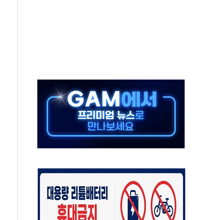
엘·이란 위협에 맞설 자체 억지력 강화
동
톱'… 美 해상봉쇄 영향
각
체주 '활짝'