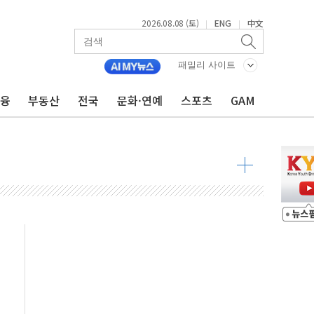
2026.08.08 (토)
ENG
中文
|
|
8도 넘으면 중단
패밀리 사이트
금융
부동산
전국
문화·연예
스포츠
GAM
해소될 듯
것"
지대' 우려
타진
청래 '격차 확대'
최고치
 요구
낮아지며 상승… STOXX 600 지수는 나흘 연속 최고치
세