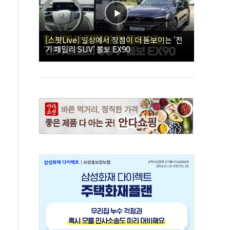
[스팟Live] 일상에서 장점이 더 돋보이는 '전
기 패밀리 SUV' 볼보 EX90