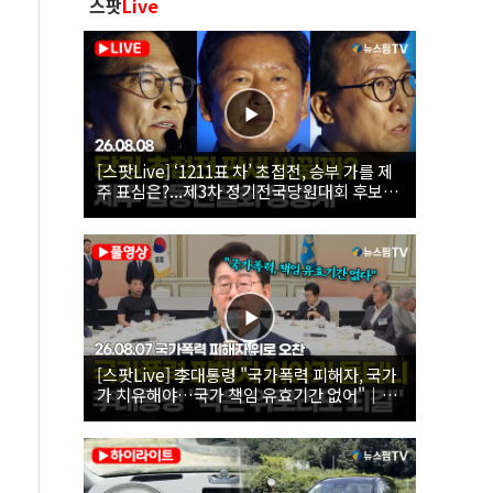
스팟
Live
[스팟Live] ‘1211표 차’ 초접전, 승부 가를 제
주 표심은?...제3차 정기전국당원대회 후보자
제주 합동연설회 생중계 | 26.08.08
[스팟Live] 李대통령 "국가폭력 피해자, 국가
가 치유해야…국가 책임 유효기간 없어"｜
26.08.07 국가폭력 피해자 위로 오찬