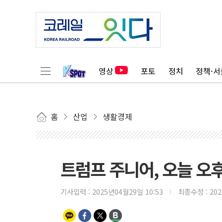
영상
포토
정치
정책·서
홈
산업
생활경제
트럼프 주니어, 오늘 오
기사입력 :
2025년04월29일 10:53
최종수정 :
20