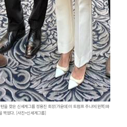
싱턴을 찾은 신세계그룹 정용진 회장(가운데)이 트럼프 주니어(왼쪽)와
을 찍었다. [사진=신세계그룹]