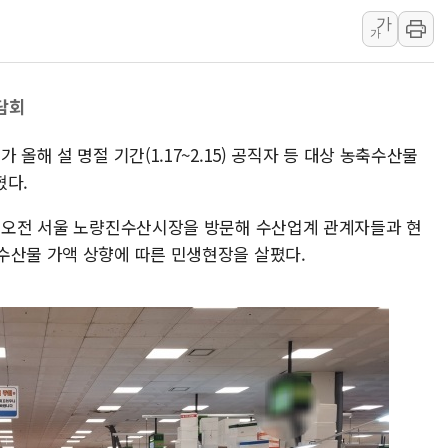
가
여야, 황희 '버스 하우스' 공
가
풀무원재단, '국제과학연극제
현대그린푸드 '텍사스로드하
담회
與 "세제개편안 8월 말 당
경인고속도로서 차량 4대 연
올해 설 명절 기간(1.17~2.15) 공직자 등 대상 농축수산물
"AI가 먼저 알아채고 고친다
혔다.
날 오전 서울 노량진수산시장을 방문해 수산업계 관계자들과 현
수산물 가액 상향에 따른 민생현장을 살폈다.