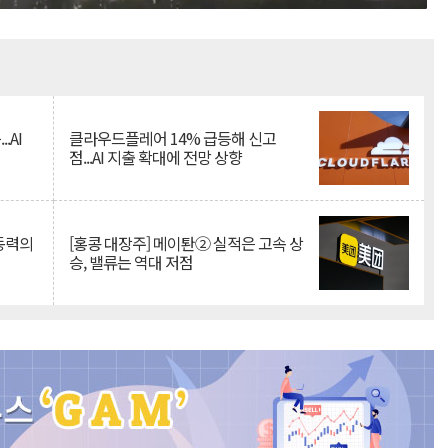
Mute
.AI
클라우드플레어 14% 급등해 신고
점...AI 지출 확대에 전망 상향
 동력의
[홍콩 대장주] 메이퇀② 실적은 고속 상
승, 밸류는 역대 저점