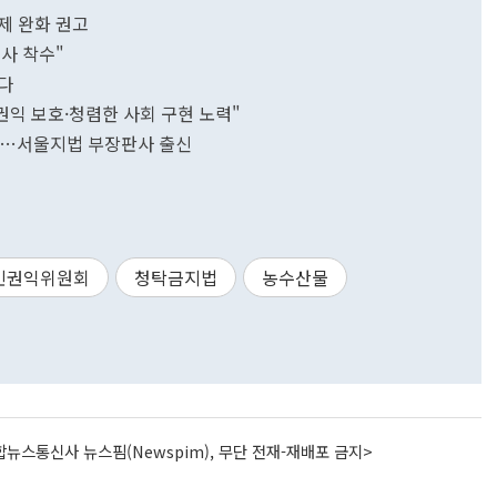
제 완화 권고
사 착수"
다
익 보호·청렴한 사회 구현 노력"
명…서울지법 부장판사 출신
민권익위원회
청탁금지법
농수산물
뉴스통신사 뉴스핌(Newspim), 무단 전재-재배포 금지>