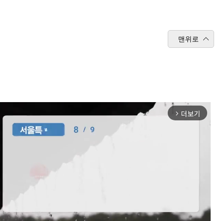
맨위로
더보기
arrow_forward_ios