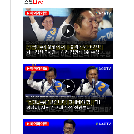
스팟
Live
[스팟Live] 정청래 대구 승리에도 1622표
차…강원·TK 경선 이긴 김민석 1위 수성 |
26.08.09 더불어민주당 당대표·최고위원 후
보 대구·경북 합동연설회
[스팟Live] “맞습니다! 교체해야 합니다!”…
정청래, 지도부 교체 주장 ‘정면돌파’ |
26.08.09 더불어민주당 당대표·최고위원 후
보 대구·경북 합동연설회