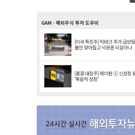
GAM
- 해외주식 투자 도우미
[미국 특징주] 빅테크 주가 급반등..
불안 잦아들고 낙관론 되살아나
[홍콩 대장주] 메이퇀 ③ 신성장
'폭발적 성장'