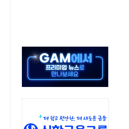
방…野 "청년 우롱 기괴" vs 與 "송구한 해프닝"
 2026'서 어린이 과학연극 2편 수상
우스' 잠실점, 직장인 핫플레이스로 부상
정 조율 완료…초고가·비거주 1주택 등 여론 수렴"
쇄 추돌…7세 남아 등 4명 부상
"…LG유플러스, AI 홈네트워크 구현 첫발