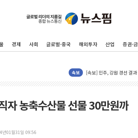
인천서 말다툼 중 어머니 살
김민석, 강원·대구·경북 경선서
[속보] 민주, 강원·대구·경북 
울
경제
사회
글로벌·중국
해외투자
산업
증권·
[속보] 민주, 경북 경선 결과 
[속보] 민주, 대구 경선 결과 
[속보] 민주, 강원 경선 결과 
정재헌 CEO, SKT 장기고
속보
최태원, 노소영에 9440억
하나금융, 명동 소상공인에 
인천시 광복절 현수막 '태
공직자 농축수산물 선물 30만원까
병무청, 보충역 전면 손질…
홈플러스發 대형마트 판매,
윤준병·이해민 의원, '정부
24년01월31일 09:56
'호우·산사태 주의보' 울진 