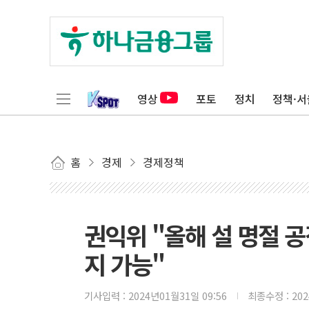
영상
포토
정치
정책·서
홈
경제
경제정책
권익위 "올해 설 명절 
지 가능"
기사입력 :
2024년01월31일 09:56
최종수정 :
20