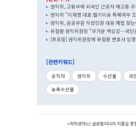
권익위, 고용부에 외국인 근로자 재고용 규
권익위 "이재명 대표 헬기이송 특혜여부 조
권익위, 공공부문 악성민원 대응 해법 찾는
유철환 권익위원장 "무거운 책임감…국민권
[프로필] 권익위원장에 유철환 변호사 임
[관련키워드]
공직자
권익위
수산물
국
농축수산물
<저작권자(c) 글로벌리더의 지름길 종합