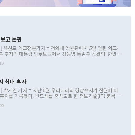
보고 논란
] 유신모 외교전문기자 = 청와대 영빈관에서 5일 열린 외교·
부 부처의 대통령 업무보고에서 정동영 통일부 장관의 '한반도
 구상'과 업무보고 발언이 논란을 빚고 있다. 이날 정 장관의
10
정부 내 조율을 거치지 않은 사안을 정책으로 추진하겠다고 공
는가 하면 사실 관계에 맞지 않은 설명도 있었다. 이재명 대통
로 신중을 기해 달라고 경고했고, 조현 외교부 장관은 '이상
지 최대 흑자
 근거한 비현실적 구상'이라는 비판을 내놨다. 그동안 정 장
책 관련 발언이 물의를 빚은 적은 여러 번 있지만 대통령과 유
] 박가연 기자 = 지난 6월 우리나라의 경상수지가 전월에 이
이 공개적으로 부정적 입장을 표명한 것은 이례적이다. 정 장
 흑자를 기록했다. 반도체를 중심으로 한 정보기술(IT) 품목 수
대북 접근법과 월권을 제어해야 한다는 목소리도 높아지고 있
간 상품수출이 처음으로 1000억달러를 넘어선 영향이다. [자
00
 따르
기자간담회를 하고 있다. [사진=통일부] 2026.07.23 ◆통일
 경상수지는 497억3000만달러 흑자로 집계됐다. 전월(386억
 넘어선 주장 정 장관은 이날 업무보고에서 '한반도 평화공존
)에 이어 두 달 연속 월간 기준 역대 최대 기록을 갈아치웠다.
 설명하면서 이재명 정부 2년차 핵심 과제로 상호 존중·평화
해 상반기 누적 경상수지 흑자는 1910억1000만달러를 기록
·핵 없는 한반도 등 3대 기본 방향을 제시했다. 정 장관은 "대
지 흑자를 견인한 것은 상품수지다. 6월 상품수지는 478억
언어는 멈춰야 한다"면서 주적 용어 대체를 주장했다. 지난 25