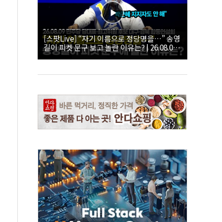
[스팟Live] “자기 이름으로 정당명을…” 송영
길이 피켓 문구 보고 놀란 이유는? | 26.08.09
더불어민주당 당대표·최고위원 후보 대구·경
북 합동연설회