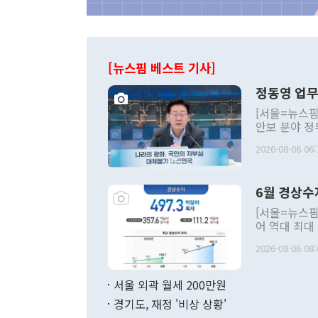
[뉴스핌 베스트 기사]
정동영 업무
[서울=뉴스핌
안보 분야 정
평화공존 발전
2026-08-06 06:
발언 중에는 
언한 것이 있
령은 공개적으
6월 경상수
주의적 희망에
관의 대북 정
[서울=뉴스핌
관 부처 장관
어 역대 최대
관의 무리한 
출 호조로 월
다. [정동영 통일부 장관이 지난달 23일 오후 서울 종로구 정부서울청사에
2026-08-06 08:
료=한국은행] 한국은행이 6일 발표한 '2026년 6월 국제수지(잠정)'에
서 취임 1주년 
면 지난 6월
부 장관 권한
1000만달러
서울 외곽 월세 200만원
발전 구상'을
이에 따라 올
적 갈등 해결
경기도, 재정 '비상 상황'
했다. 경상수
결과 혐오의 