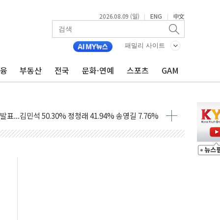
2026.08.09 (일)
ENG
中文
|
|
해 10대 구속…범행 후 반려견도 죽여
 정청래에 승리…金 48.54% vs 鄭 44.40%
패밀리 사이트
경선 결과...김민석 48.54% 정청래 44.40%
금융
부동산
전국
문화·연예
스포츠
GAM
발표...김민석 47.37% 정청래 45.71% 송영길 6.92%
발표...정청래 47.82% 김민석 46.35% 송영길 5.83%
발표...김민석 50.30% 정청래 41.94% 송영길 7.76%
객 400명 맞이…"마음 잇는 시간 되길"
 지급 확정되나…재상고 앞두고 막판 셈법
'행복상자' 전달
극기 거꾸로' 논란…이틀만에 철거
 예술·체육요원 최대 33% 감축
 역대 최대폭 감소한 9.4%↓…유통업계 양극화 심화
 특사'로 콜롬비아 대통령 취임식 참석
시간당 30mm 강한 비...호우 피해 없어