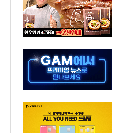
객 400명 맞이…"마음 잇는 시간 되길"
 지급 확정되나…재상고 앞두고 막판 셈법
'행복상자' 전달
극기 거꾸로' 논란…이틀만에 철거
 예술·체육요원 최대 33% 감축
 역대 최대폭 감소한 9.4%↓…유통업계 양극화 심화
 특사'로 콜롬비아 대통령 취임식 참석
시간당 30mm 강한 비...호우 피해 없어
방…野 "청년 우롱 기괴" vs 與 "송구한 해프닝"