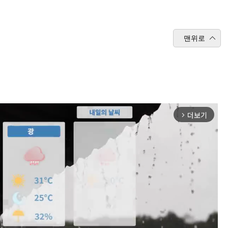
맨위로
더보기
arrow_forward_ios