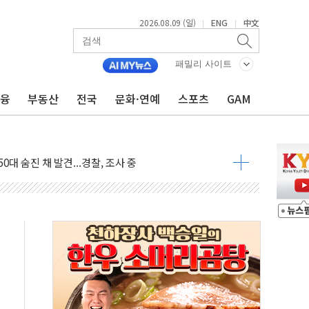
2026.08.09 (일)
ENG
中文
|
|
패밀리 사이트
금융
부동산
전국
문화·연예
스포츠
GAM
고 발생…작업자 1명 숨져
철강 AI융합실증센터' 들어선다
대 숨진 채 발견...경찰, 조사 중
1.48%p' 차 선두 유지...金 46.01% vs 鄭 44.53%
기 당선...합산득표율 68.63%
해 10대 구속…범행 후 반려견도 죽여
 정청래에 승리…金 48.54% vs 鄭 44.40%
경선 결과...김민석 48.54% 정청래 44.40%
발표...김민석 47.37% 정청래 45.71% 송영길 6.92%
발표...정청래 47.82% 김민석 46.35% 송영길 5.83%
발표...김민석 50.30% 정청래 41.94% 송영길 7.76%