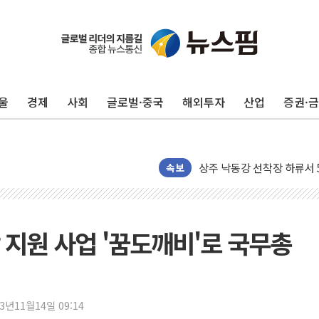
울
경제
사회
글로벌·중국
해외투자
산업
증권·
평택 진위면 공장서 질식사
포항 블루밸리 국가산단에 '
상주 낙동강 선착장 하류서 50
[종합] 김민석, 정청래에 누적 '
속보
민주당 경북도당위원장에 오중
인천서 말다툼 중 어머니 살
김민석, 강원·대구·경북 경선서
 지원 사업 '꿈도깨비'로 국무총
[속보] 민주, 강원·대구·경북 
[속보] 민주, 경북 경선 결과 
[속보] 민주, 대구 경선 결과 
23년11월14일 09:14
[속보] 민주, 강원 경선 결과 