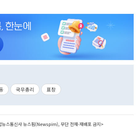
동
국무총리
표창
뉴스통신사 뉴스핌(Newspim), 무단 전재-재배포 금지>