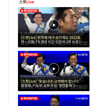
스팟
Live
[스팟Live] 정청래 대구 승리에도 1622표
차…강원·TK 경선 이긴 김민석 1위 수성 |
26.08.09 더불어민주당 당대표·최고위원 후
보 대구·경북 합동연설회
[스팟Live] “맞습니다! 교체해야 합니다!”…
정청래, 지도부 교체 주장 ‘정면돌파’ |
26.08.09 더불어민주당 당대표·최고위원 후
보 대구·경북 합동연설회