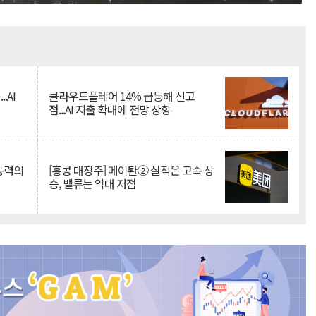
Mute
.AI
클라우드플레어 14% 급등해 신고
점...AI 지출 확대에 전망 상향
 동력의
[홍콩 대장주] 메이퇀② 실적은 고속 상
승, 밸류는 역대 저점