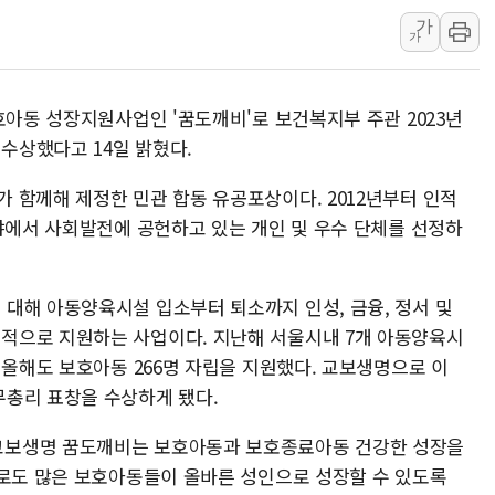
가
정재헌 CEO, SKT 장기고
가
최태원, 노소영에 9440억
하나금융, 명동 소상공인에 
호아동 성장지원사업인 '꿈도깨비'로 보건복지부 주관 2023년
인천시 광복절 현수막 '태
수상했다고 14일 밝혔다.
병무청, 보충역 전면 손질…
홈플러스發 대형마트 판매,
 함께해 제정한 민관 합동 유공포상이다. 2012년부터 인적
분야에서 사회발전에 공헌하고 있는 개인 및 우수 단체를 선정하
윤준병·이해민 의원, '정부
'호우·산사태 주의보' 울진 
여야, 황희 '버스 하우스' 공
대해 아동양육시설 입소부터 퇴소까지 인성, 금융, 정서 및
적으로 지원하는 사업이다. 지난해 서울시내 7개 아동양육시
 올해도 보호아동 266명 자립을 지원했다. 교보생명으로 이
총리 표창을 수상하게 됐다.
교보생명 꿈도깨비는 보호아동과 보호종료아동 건강한 성장을
으로도 많은 보호아동들이 올바른 성인으로 성장할 수 있도록