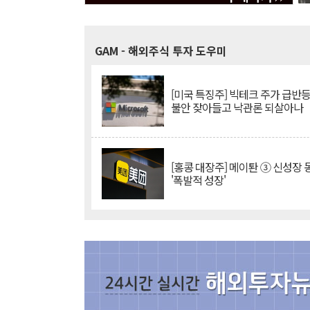
GAM
- 해외주식 투자 도우미
[미국 특징주] 빅테크 주가 급반등..
불안 잦아들고 낙관론 되살아나
[홍콩 대장주] 메이퇀 ③ 신성장
'폭발적 성장'