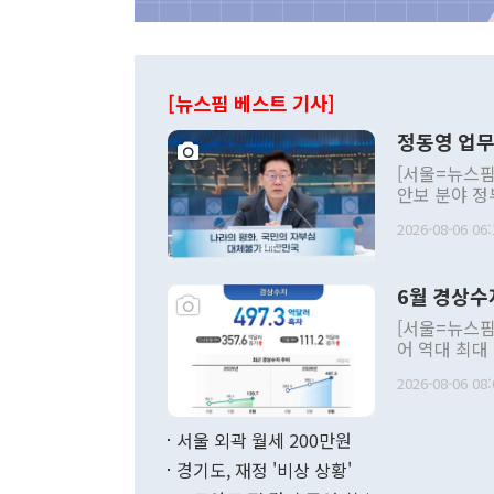
[뉴스핌 베스트 기사]
정동영 업무
[서울=뉴스핌
안보 분야 정
평화공존 발전
2026-08-06 06:
발언 중에는 
언한 것이 있
령은 공개적으
6월 경상수
주의적 희망에
관의 대북 정
[서울=뉴스핌
관 부처 장관
어 역대 최대
관의 무리한 
출 호조로 월
다. [정동영 통일부 장관이 지난달 23일 오후 서울 종로구 정부서울청사에
2026-08-06 08:
료=한국은행] 한국은행이 6일 발표한 '2026년 6월 국제수지(잠정)'에
서 취임 1주년 
면 지난 6월
부 장관 권한
1000만달러
서울 외곽 월세 200만원
발전 구상'을
이에 따라 올
적 갈등 해결
경기도, 재정 '비상 상황'
했다. 경상수
결과 혐오의 