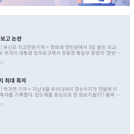
보고 논란
] 유신모 외교전문기자 = 청와대 영빈관에서 5일 열린 외교·
부 부처의 대통령 업무보고에서 정동영 통일부 장관의 '한반도
 구상'과 업무보고 발언이 논란을 빚고 있다. 이날 정 장관의
10
정부 내 조율을 거치지 않은 사안을 정책으로 추진하겠다고 공
는가 하면 사실 관계에 맞지 않은 설명도 있었다. 이재명 대통
로 신중을 기해 달라고 경고했고, 조현 외교부 장관은 '이상
지 최대 흑자
 근거한 비현실적 구상'이라는 비판을 내놨다. 그동안 정 장
책 관련 발언이 물의를 빚은 적은 여러 번 있지만 대통령과 유
] 박가연 기자 = 지난 6월 우리나라의 경상수지가 전월에 이
이 공개적으로 부정적 입장을 표명한 것은 이례적이다. 정 장
 흑자를 기록했다. 반도체를 중심으로 한 정보기술(IT) 품목 수
대북 접근법과 월권을 제어해야 한다는 목소리도 높아지고 있
간 상품수출이 처음으로 1000억달러를 넘어선 영향이다. [자
00
 따르
기자간담회를 하고 있다. [사진=통일부] 2026.07.23 ◆통일
 경상수지는 497억3000만달러 흑자로 집계됐다. 전월(386억
 넘어선 주장 정 장관은 이날 업무보고에서 '한반도 평화공존
)에 이어 두 달 연속 월간 기준 역대 최대 기록을 갈아치웠다.
 설명하면서 이재명 정부 2년차 핵심 과제로 상호 존중·평화
해 상반기 누적 경상수지 흑자는 1910억1000만달러를 기록
·핵 없는 한반도 등 3대 기본 방향을 제시했다. 정 장관은 "대
지 흑자를 견인한 것은 상품수지다. 6월 상품수지는 478억
언어는 멈춰야 한다"면서 주적 용어 대체를 주장했다. 지난 25