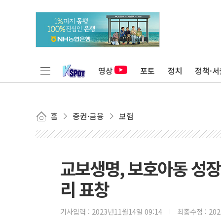
영상
포토
정치
정책·서
홈
증권·금융
보험
교보생명, 보호아동 성장
리 표창
기사입력 :
2023년11월14일 09:14
최종수정 :
20