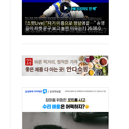
[스팟Live] “자기 이름으로 정당명을…” 송영
길이 피켓 문구 보고 놀란 이유는? | 26.08.09
더불어민주당 당대표·최고위원 후보 대구·경
북 합동연설회