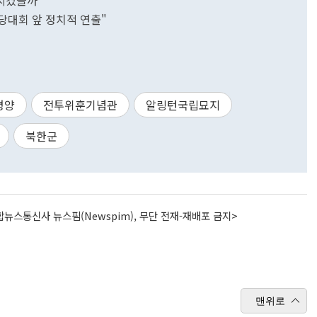
갑시켰을까
당대회 앞 정치적 연출"
평양
전투위훈기념관
알링턴국립묘지
북한군
뉴스통신사 뉴스핌(Newspim), 무단 전재-재배포 금지>
맨위로