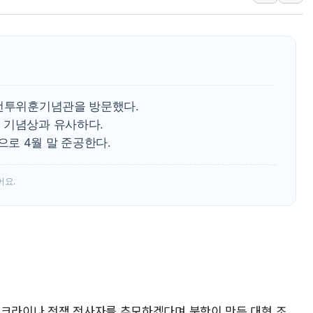
동해해경, 독도 해상서 부유물 감긴 
주한미군 "오산기지 누출, 백린 아닌 
구미 폐염산처리업체서 불 2시간30여
해군과 함께하는 '불금전파, 송정' 시
강원도 폭염특보 11일째…온열질환·가
 전투위훈기념관을 방문했다.
[코인 시황] 비트코인, ETF 자금 
 기념상과 유사하다.
로 4월 말 준공한다.
어요.
우크라이나 전쟁 전사자를 추모하겠다며 북한이 만든 대형 조