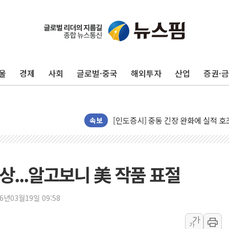
뉴욕증시 개장 전 특징주...모더나
김정관 장관 "영업이익 N% 성과급
뉴욕증시 프리뷰, 미 주가선물 AI주
울
경제
사회
글로벌·중국
해외투자
산업
증권·
청와대, 북한 단거리 탄도미사일 발사
금값 7주 만에 최고…美 고용 둔화·
[인도증시] 중동 긴장 완화에 실적 호
러, 1인칭시점 드론으로 우크라 민간
속보
[베트남 증시] 지수 하락 속 'DGC
'월가의 황제' 다이먼 "금융시장 레
양주 섬유염색공장서 화재 1명 중상…
상...알고보니 美 작품 표절
김정관 산업부 장관 "주 52시간 손봐
해군 1함대 창설 80주년…지역과 함께
26년03월19일 09:58
[3보] 북, 원산서 동해로 단거리 탄도
가
가
우크라 드론 전술, 중남미 콜롬비아에