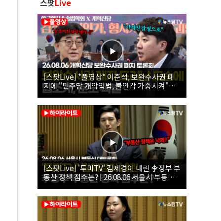
스팟
Live
[스팟Live] *풀영상* 이준석, 보완수사권 폐
지에 "민주당 개악입법, 불안감 가중시켜"｜
26.08.06 개혁신당 보완수사권 폐지 토론회
[스팟Live] '투미TV' 김제경이 내린 李정부 부
동산 정책 점수는? | 26.08.06 서울시 부동산
대토론회