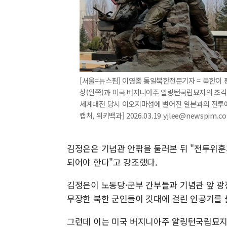
[서울=뉴스핌] 이영종 통일북한전문기자 = 북한이 
상(왼쪽)과 미국 버지니아주 알링턴국립묘지의 조각
세계대전 당시 이오지마섬에 벌어진 일본과의 전투에
캡처, 위키백과] 2026.03.19 yjlee@newspim.c
김정은은 기념관 안팎을 둘러본 뒤 "전투위
되어야 한다"고 강조했다.
김정은이 노동당·군부 간부들과 기념관 앞 광
무장한 북한 군인들이 깃대에 걸린 인공기를 
그런데 이는 미국 버지니아주 알링턴국립묘지에 