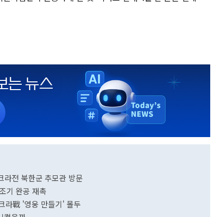
우크라전 북한군 추모관 방문
 조기 완공 재촉
우크라戰 '영웅 만들기' 몰두