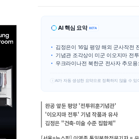
AI 핵심 요약
BETA
김정은이 16일 평양 해외 군사작전
기념관 조각상이 미군 이오지마 전투
우크라이나전 북한군 전사자 추모용으
AI가 자동 생성한 요약으로 정확하지 않을 수 있
!
완공 앞둔 평양 '전투위훈기념관'
'이오지마 전투' 기념 작품과 유사
김정은 "건축·미술 수준 집합체"
[서울=뉴스핌] 이영종 통일북한전문기자 = 