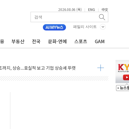
2026.08.06 (목)
ENG
中文
|
|
·아이온큐·도어대시↑ VS 샌디스크·피그마·앱러빈↓
 반대…상법·자본시장법 개정 논의"
패밀리 사이트
 차익실현 속 혼조세...웨스턴디지털·샌디스크↓
금융
부동산
전국
문화·연예
스포츠
GAM
에 긴급 안보 점검회의
호르무즈 재개방 기대에 강세
조까지, 상승...호실적 보고 기업 상승세 뚜렷
인 '사파리' 공격… 시민들 공포감 극대화 전략
' 임시 주총 기대감에 홀로 상한가…마진 잔액은 사상 최고
버리지 위험수위…숨은 차입이 더 큰 변수"
대응 1단계 진압 중
야, 경쟁상대 中과 비교해야"
하는 '선봉'의 대민 봉사
미사일 1발 발사… 올해 10번째·42일 만 도발
 새 안보 위기… 반군·마약카르텔이 습득해 전투 활용