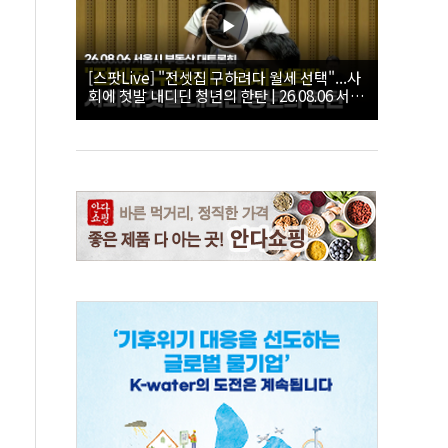
[스팟Live] "전셋집 구하려다 월세 선택"...사
회에 첫발 내디딘 청년의 한탄 | 26.08.06 서울
시 부동산 대토론회