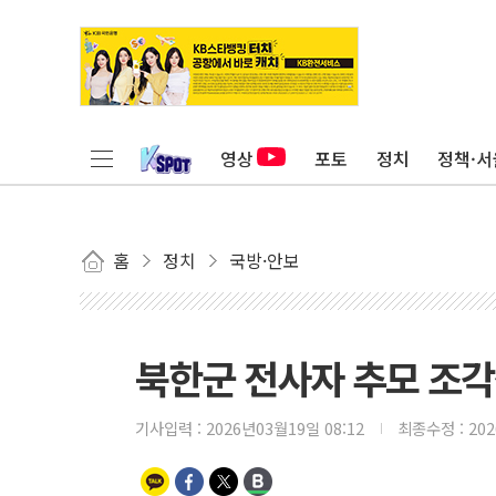
영상
포토
정치
정책·서
홈
정치
국방·안보
북한군 전사자 추모 조각
기사입력 :
2026년03월19일 08:12
최종수정 :
20