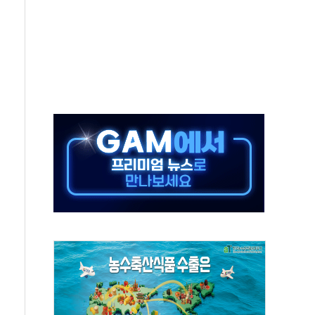
어선 구조
무해한 표면 부식 물질"
분만에 진화...외국인 노동자 숨져
즌2
축 피해 최소화 '총력 대응'
유입에도 박스권…美 암호화폐 법안 처리 여부도 변수