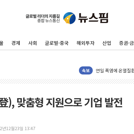
'화합' 꺼낸 김민석
울
경제
사회
글로벌·중국
해외투자
산업
증권·
李대통령, ISA 개편
동해중부 전 해상 풍
연일 폭염에 온열질환
中 전방위 아파트 부
속보
인제 용대리 계곡서 
동해시, 11~14일 
강원 중·남부 동해안
登), 맞춤형 지원으로 기업 발전
청양 밭에서 일하던 
폭염에 車 운전면허 
李대통령, 'ISA·주
22년12월23일 13:47
'호우 특보' 경북 울진