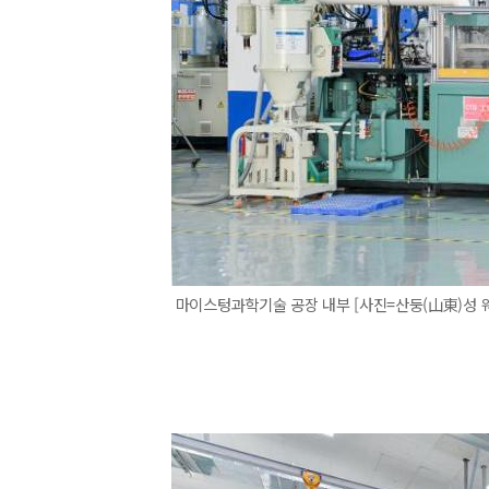
마이스텅과학기술 공장 내부 [사진=산둥(山東)성 웨