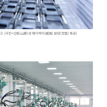
. [사진=산둥(山東)성 웨이하이(威海) 원덩(文登) 제공]