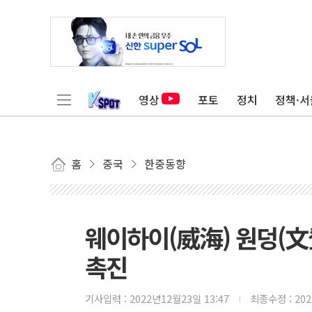
영상
포토
정치
정책·서
홈
중국
한중동향
웨이하이(威海) 원덩(文
촉진
기사입력 :
2022년12월23일 13:47
최종수정 :
20