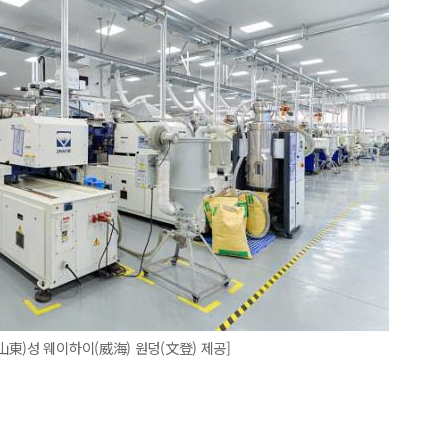
東)성 웨이하이(威海) 원덩(文登) 제공]