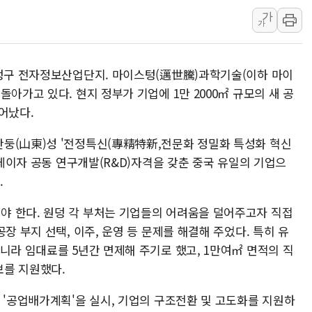
가
주말 무더위·열대야
가
오세훈 "용산공원 주
충북 주말 무더위 지
원덩구 전자정보산업단지. 마이스텅(邁世騰)과학기술(이하 마이
10월 보완수사권 폐
아가고 있다. 현지 정부가 기업에 1만 2000㎡ 규모의 새 공
한상협, 업계 개인정
어났다.
민주당, 오늘 제주·인천
둥(山東)성 '전정특신(專精特新,전문화 정밀화 특성화 혁신
뉴욕증시, 고용 쇼크
업체이자 공동 연구개발(R&D)자격을 갖춘 중국 유일의 기업으
트럼프, 쿡 연준 이사
.
 한다. 원덩 각 부처는 기업들의 어려움을 덜어주고자 직접
장 부지 선택, 이주, 운영 등 문제를 해결해 주었다. 특히 유
니라 임대료를 5년간 면제해 주기로 했고, 1만여㎡ 면적의 직
보를 지원했다.
 '공업배가계획'을 실시, 기업의 구조전환 및 고도화를 지원하