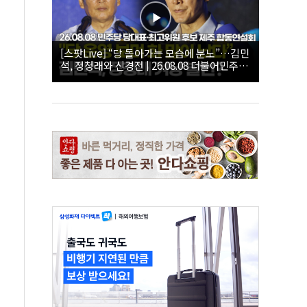
[스팟Live] “당 돌아가는 모습에 분노”…김민
석, 정청래와 신경전 | 26.08.08 더불어민주당
당대표·최고위원 후보 제주 합동연설회