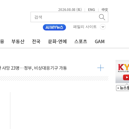
2026.08.08 (토)
ENG
中文
|
|
패밀리 사이트
에 '뻔뻔' 받아친 정청래…제주 연설서 신경전 고조
금융
부동산
전국
문화·연예
스포츠
GAM
 재검토 지시…與 "적극 환영"·野 "졸속 국정"
랑주의보…10일까지 최대 3.5m 높은 물결
 사망 23명…정부, 비상대응기구 가동
양, 수도 베이징도 부동산 규제 철폐
수위 상승으로 피서객 7명 고립…전원 구조
'별똥별 멍' 운영…페르세우스 유성우 관측
 시간당 50mm 이상 폭우…호우경보 발효
90대 숨져…온열질환 여부 조사
기능시험 오전 집중 편성…체감온도 38도 넘으면 중단
가누르기 방지법' 전면 재검토 지시
 시간당 20~30mm 강한 비...가뭄 해소될 듯