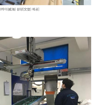
하이(威海) 원덩(文登) 제공]