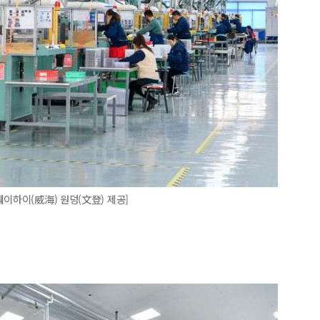
이하이(威海) 원덩(文登) 제공]