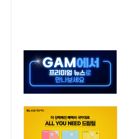
 지속…내륙 곳곳 소나기
택 검토, 민주당 스스로 원칙 뒤집는 것"
속…청주·진천 35도, 곳곳 소나기
지·공소청 출범…피해자들 '범죄 사각지대' 우려
보 보안 새판 짠다…'자율규제단체' 타진
 경선 발표...김민석 '재역전' vs 정청래 '격차 확대'
에 금리 인상 우려 후퇴…S&P500 최고치
 해임 재추진…"26일까지 의혹 소명" 요구