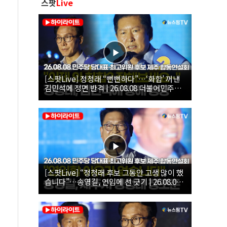
스팟
Live
[스팟Live] 정청래 “뻔뻔하다”…‘화합’ 꺼낸
김민석에 정면 반격 | 26.08.08 더불어민주당
당대표·최고위원 후보 제주 합동연설회
[스팟Live] “정청래 후보 그동안 고생 많이 했
습니다”…송영길, 연임에 선 긋기 | 26.08.08
더불어민주당 당대표·최고위원 후보 제주 합
동연설회