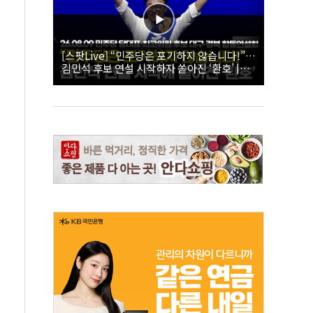
[스팟Live] “민주당은 포기하지 않습니다!”…
김민석 후보 연설 시작하자 쏟아진 ‘환호’ |
26.08.09 더불어민주당 당대표·최고위원 후
보 대구·경북 합동연설회