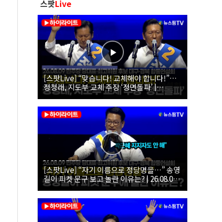
스팟
Live
[스팟Live] “맞습니다! 교체해야 합니다!”…
정청래, 지도부 교체 주장 ‘정면돌파’ |
26.08.09 더불어민주당 당대표·최고위원 후
보 대구·경북 합동연설회
[스팟Live] “자기 이름으로 정당명을…” 송영
길이 피켓 문구 보고 놀란 이유는? | 26.08.09
더불어민주당 당대표·최고위원 후보 대구·경
북 합동연설회