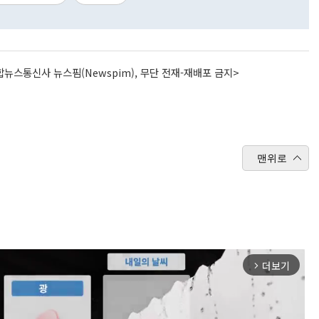
뉴스통신사 뉴스핌(Newspim), 무단 전재-재배포 금지>
맨위로
더보기
arrow_forward_ios