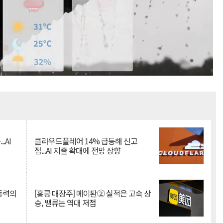
Mute
.AI
클라우드플레어 14% 급등해 신고
점...AI 지출 확대에 전망 상향
 동력의
[홍콩 대장주] 메이퇀② 실적은 고속 상
승, 밸류는 역대 저점