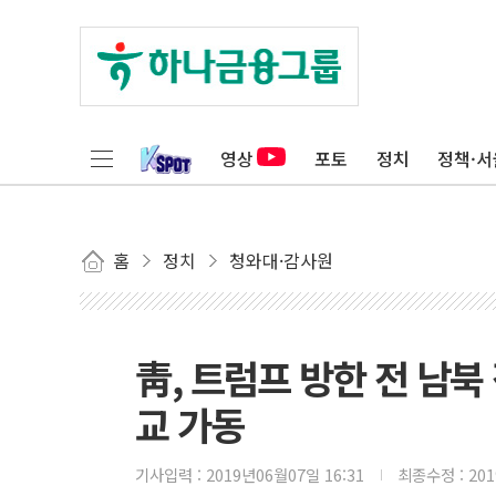
영상
포토
정치
정책·서
홈
정치
청와대·감사원
靑, 트럼프 방한 전 남
교 가동
기사입력 :
2019년06월07일 16:31
최종수정 :
20