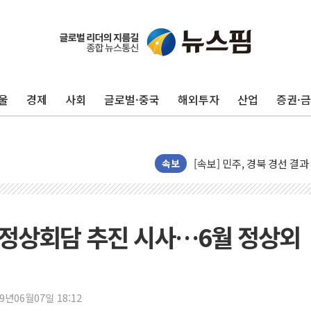
울
경제
사회
글로벌·중국
해외투자
산업
증권·
김민석, 강원·대구·경북 경선서
[속보] 민주, 강원·대구·경북 
[속보] 민주, 경북 경선 결과 
[속보] 민주, 대구 경선 결과 
속보
[속보] 민주, 강원 경선 결과 
정재헌 CEO, SKT 장기고
최태원, 노소영에 9440억
북 정상회담 추진 시사…6월 정상외
하나금융, 명동 소상공인에 
인천시 광복절 현수막 '태
병무청, 보충역 전면 손질…
19년06월07일 18:12
홈플러스發 대형마트 판매,