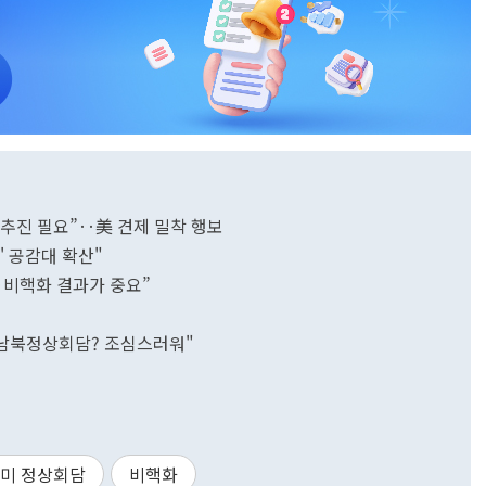
 추진 필요”‥美 견제 밀착 행보
법' 공감대 확산"
‥비핵화 결과가 중요”
인
 "남북정상회담? 조심스러워"
미 정상회담
비핵화