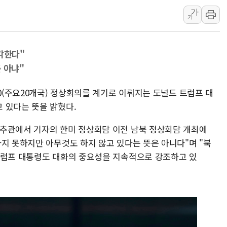
가
윤준병·이해민 의원, '정부
가
'호우·산사태 주의보' 울진 
여야, 황희 '버스 하우스' 공
각한다"
풀무원재단, '국제과학연극제
 아냐"
현대그린푸드 '텍사스로드하
與 "세제개편안 8월 말 당
20(주요20개국) 정상회의를 계기로 이뤄지는 도널드 트럼프 대
경인고속도로서 차량 4대 연
 있다는 뜻을 밝혔다.
"AI가 먼저 알아채고 고친다
춘추관에서 기자의 한미 정상회담 이전 남북 정상회담 개최에
삼성전자, 美국립연구소와 
지 못하지만 아무것도 하지 않고 있다는 뜻은 아니다"며 "북
트럼프 대통령도 대화의 중요성을 지속적으로 강조하고 있