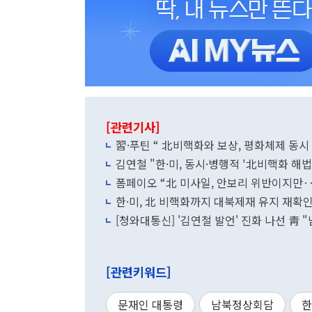
[관련기사]
習·푸틴 “ 北비핵화와 보상, 평화체제 동시
김연철 "한·미, 동시·병행적 '北비핵화 해
폼페이오 “北 미사일, 안보리 위반이지만
한·미, 北 비핵화까지 대북제재 유지 재확
[청와대통신] '김연철 발언' 진화 나선 靑
[관련키워드]
문재인 대통령
남북정상회담
한