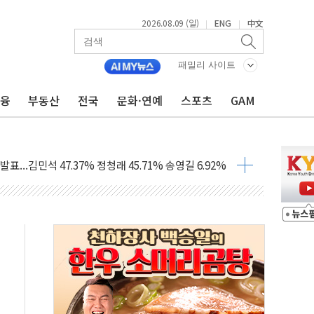
2026.08.09 (일)
ENG
中文
|
|
패밀리 사이트
금융
부동산
전국
문화·연예
스포츠
GAM
 정청래에 승리…金 48.54% vs 鄭 44.40%
경선 결과...김민석 48.54% 정청래 44.40%
발표...김민석 47.37% 정청래 45.71% 송영길 6.92%
발표...정청래 47.82% 김민석 46.35% 송영길 5.83%
발표...김민석 50.30% 정청래 41.94% 송영길 7.76%
객 400명 맞이…"마음 잇는 시간 되길"
 지급 확정되나…재상고 앞두고 막판 셈법
'행복상자' 전달
극기 거꾸로' 논란…이틀만에 철거
 예술·체육요원 최대 33% 감축
 역대 최대폭 감소한 9.4%↓…유통업계 양극화 심화