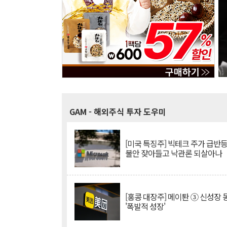
GAM
- 해외주식 투자 도우미
[미국 특징주] 빅테크 주가 급반등..
불안 잦아들고 낙관론 되살아나
[홍콩 대장주] 메이퇀 ③ 신성장
'폭발적 성장'