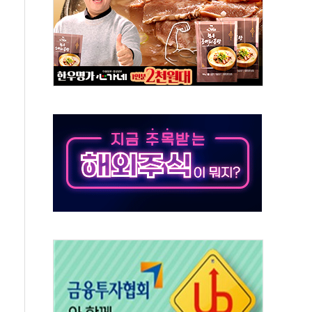
 특사'로 콜롬비아 대통령 취임식 참석
시간당 30mm 강한 비...호우 피해 없어
방…野 "청년 우롱 기괴" vs 與 "송구한 해프닝"
 2026'서 어린이 과학연극 2편 수상
우스' 잠실점, 직장인 핫플레이스로 부상
정 조율 완료…초고가·비거주 1주택 등 여론 수렴"
쇄 추돌…7세 남아 등 4명 부상
"…LG유플러스, AI 홈네트워크 구현 첫발
영하 30도 극저온 난방기술 개발한다