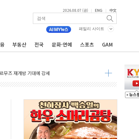
2026.08.07 (금)
ENG
中文
|
|
재회…로봇·AI 데이터센터·모빌리티 구체화
패밀리 사이트
·아이온큐·도어대시↑ VS 샌디스크·피그마·앱러빈↓
금융
부동산
전국
문화·연예
스포츠
GAM
 반대…상법·자본시장법 개정 논의"
 차익실현 속 혼조세...웨스턴디지털·샌디스크↓
에 긴급 안보 점검회의
호르무즈 재개방 기대에 강세
조까지, 상승...호실적 보고 기업 상승세 뚜렷
인 '사파리' 공격… 시민들 공포감 극대화 전략
' 임시 주총 기대감에 홀로 상한가…마진 잔액은 사상 최고
버리지 위험수위…숨은 차입이 더 큰 변수"
대응 1단계 진압 중
야, 경쟁상대 中과 비교해야"
하는 '선봉'의 대민 봉사