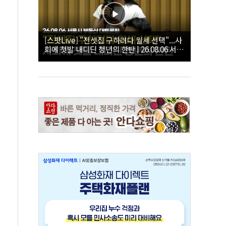
[스팟Live] "전셋집 구하려다 월세 선택"...사
회에 첫발 내디딘 청년의 한탄 | 26.08.06 서울
시 부동산 대토론회