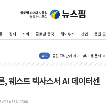
구광모, 내주 실리콘밸리서 젠슨 황 
뉴욕증시 개장 전 특징주...모더나
울
경제
사회
글로벌·중국
해외투자
산업
증권·
김정관 장관 "영업이익 N% 성과급
뉴욕증시 프리뷰, 미 주가선물 AI주
청와대, 북한 단거리 탄도미사일 발사
금값 7주 만에 최고…美 고용 둔화·
속보
[인도증시] 중동 긴장 완화에 실적 호
러, 1인칭시점 드론으로 우크라 민간
[베트남 증시] 지수 하락 속 'DGC
브론, 웨스트 텍사스서 AI 데이터센
'월가의 황제' 다이먼 "금융시장 레
양주 섬유염색공장서 화재 1명 중상…
김정관 산업부 장관 "주 52시간 손봐
25년11월13일 02:08
해군 1함대 창설 80주년…지역과 함께