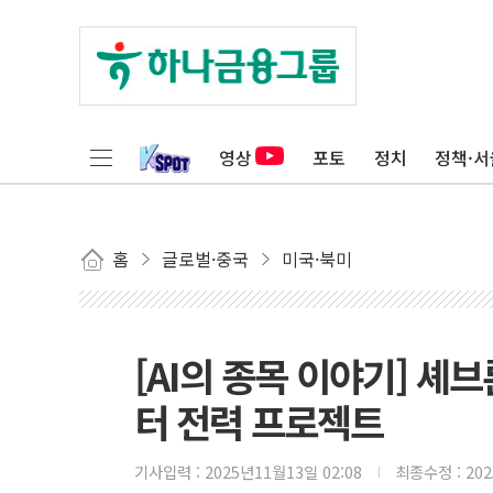
영상
포토
정치
정책·서
홈
글로벌·중국
미국·북미
[AI의 종목 이야기] 셰
터 전력 프로젝트
기사입력 :
2025년11월13일 02:08
최종수정 :
20