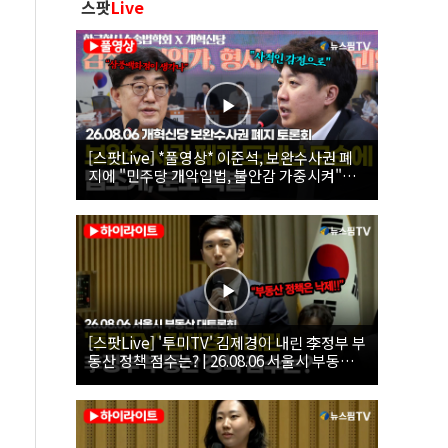
스팟
Live
[스팟Live] *풀영상* 이준석, 보완수사권 폐
지에 "민주당 개악입법, 불안감 가중시켜"｜
26.08.06 개혁신당 보완수사권 폐지 토론회
[스팟Live] '투미TV' 김제경이 내린 李정부 부
동산 정책 점수는? | 26.08.06 서울시 부동산
대토론회