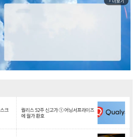
더보기
arrow_forward_ios
Mute
리스크
퀄리스 52주 신고가 ① 어닝서프라이즈
에 월가 환호