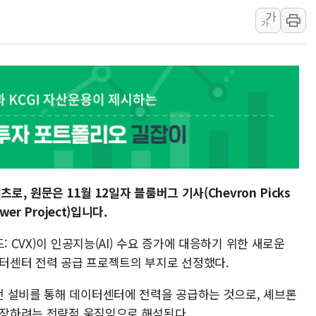
가
[3보] 북, 원산서 동해로 단거리 탄도
가
우크라 드론 전술, 중남미 콜롬비아에
동해해경, 독도 해상서 부유물 감긴 
주한미군 "오산기지 누출, 백린 아닌 
구미 폐염산처리업체서 불 2시간30여
해군과 함께하는 '불금전파, 송정' 시
강원도 폭염특보 11일째…온열질환·가
로, 원문은 11월 12일자 블룸버그 기사(Chevron Picks
Power Project)입니다.
: CVX)이 인공지능(AI) 수요 증가에 대응하기 위한 새로운
이터센터 전력 공급 프로젝트의 부지로 선정했다.
 설비를 통해 데이터센터에 전력을 공급하는 것으로, 셰브론
 확장하려는 전략적 움직임으로 해석된다.