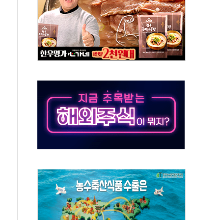
미사일 1발 발사… 올해 10번째·42일 만 도발
 새 안보 위기… 반군·마약카르텔이 습득해 전투 활용
어선 구조
무해한 표면 부식 물질"
분만에 진화...외국인 노동자 숨져
즌2
축 피해 최소화 '총력 대응'