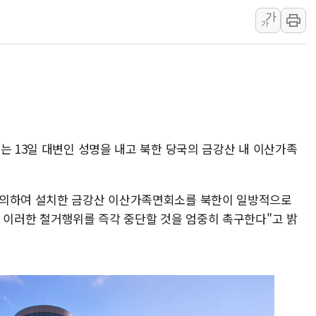
가
창호 교체하다 난간 무너
가
장동혁 "규제와 대출 풀
[속보] 종합특검, '尹 관
AI에 승부 건 네이버…내
日, 4~6월 105조원 환시 
오렌지플래닛 창업재단, 
는 13일 대변인 성명을 내고 북한 당국의 금강산 내 이산가족
경찰, '300억대 사기 혐
장동혁 "집값 올려놓고 
[속보] '해병 순직 책임'
합의하여 설치한 금강산 이산가족면회소를 북한이 일방적으로
, 이러한 철거행위를 즉각 중단할 것을 엄중히 촉구한다"고 밝