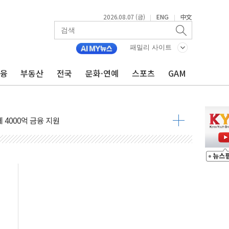
2026.08.07 (금)
ENG
中文
|
|
패밀리 사이트
금융
부동산
전국
문화·연예
스포츠
GAM
전 사단장 항소심도 징역 3년
출 첫 2000억원 돌파
4000억 금융 지원
제휴 여행적금 완판
 영업 재개...장바구니에 홈플러스 담아달라" 호소
FO, 금융지주 포용금융 조직개편 신호탄
감사 무마' 유병호 구속 기소
 하락…내린 종목이 두 배 넘어
위…김성환 기후부 장관 "예측범위 벗어나도 즉시대응"
예측"…건설연, AI 위험기상 기술 개발
·인증제도 개선 수혜 기대"