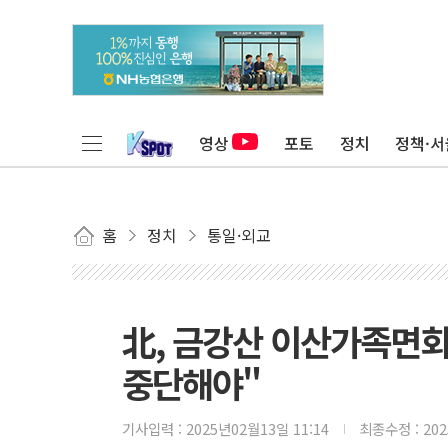
영상
포토
정치
정책·서
홈
정치
통일·외교
北, 금강산 이산가족면회
중단해야"
기사입력 :
2025년02월13일 11:14
최종수정 :
20