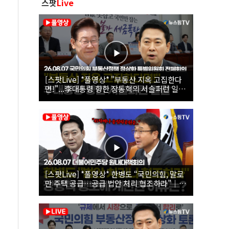
스팟
Live
[스팟Live] *풀영상* "부동산 지옥 고집한다
면!"...李대통령 향한 장동혁의 서슬퍼런 일갈
| 26.08.07 국민의힘 부동산정책 정상화 특별
위원회 전체회의
[스팟Live] *풀영상* 한병도 “국민의힘, 말로
만 주택 공급…공급 법안 처리 협조하라”｜
26.08.07 더불어민주당 원내대책회의