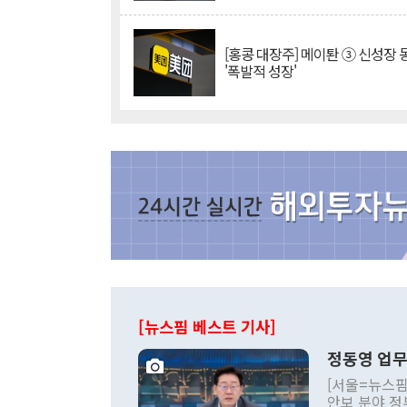
[홍콩 대장주] 메이퇀 ③ 신성장
'폭발적 성장'
[뉴스핌 베스트 기사]
정동영 업무
[서울=뉴스핌
안보 분야 정