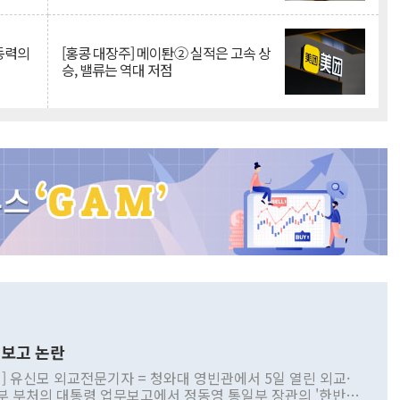
 동력의
[홍콩 대장주] 메이퇀② 실적은 고속 상
승, 밸류는 역대 저점
보고 논란
] 유신모 외교전문기자 = 청와대 영빈관에서 5일 열린 외교·
부 부처의 대통령 업무보고에서 정동영 통일부 장관의 '한반도