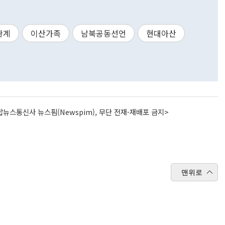
관계
이산가족
남북공동선언
현대아산
뉴스통신사 뉴스핌(Newspim), 무단 전재-재배포 금지>
맨위로