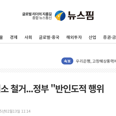
울
경제
사회
글로벌·중국
해외투자
산업
증권·
'해병 순직 책임' 임성근 
헥토이노베이션, 상반기 매
우리은행, 고창해상풍력에 
속보
NH농협은행, 모두투어 
민병덕 "오늘 67개 점포
하나금융이 쏘아 올린 CI
소 철거...정부 "반인도적 행위
종합특검, '尹 관저 이전 
코스피·코스닥 오전 동반
'입추'인데 연일 찜통더
"최대 2시간 앞서 침수 
25년02월13일 11:14
유니슨 "국내생산세액공제