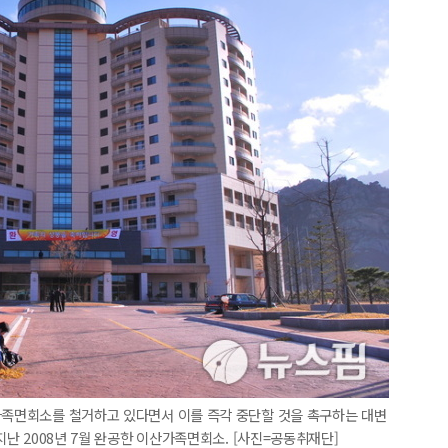
산가족면회소를 철거하고 있다면서 이를 즉각 중단할 것을 촉구하는 대변
지난 2008년 7월 완공한 이산가족면회소. [사진=공동취재단]