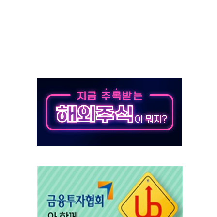
져…대전서 50대 일용직 추락 사망
고 재개발·재건축 촉진하는 것이 부동산 정상화"
저 이전 감사 무마' 유병호 감사위원 구속 기소
년 AI 팩토리 매출 본격화
개입...4월 말 '56조원' 사상 최대
스타트업 지원 프로그램 성료
의' 차가원 대표 구속 송치
국민만 잡아"
 임성근 전 사단장 항소심도 징역 3년 선고