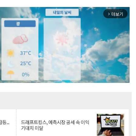
더보기
arrow_forward_ios
Mute
등...
드래프트킹스, 예측시장 공세 속 이익
기대치 미달