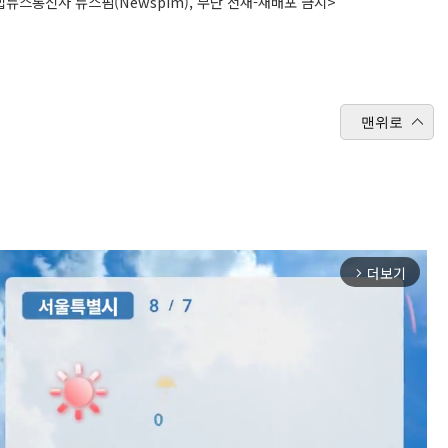
뉴스통신사 뉴스핌(Newspim), 무단 전재-재배포 금지>
맨위로
더보기
arrow_forward_ios