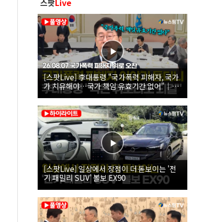
스팟
Live
[스팟Live] 李대통령 "국가폭력 피해자, 국가
가 치유해야…국가 책임 유효기간 없어"｜
26.08.07 국가폭력 피해자 위로 오찬
[스팟Live] 일상에서 장점이 더 돋보이는 '전
기 패밀리 SUV' 볼보 EX90