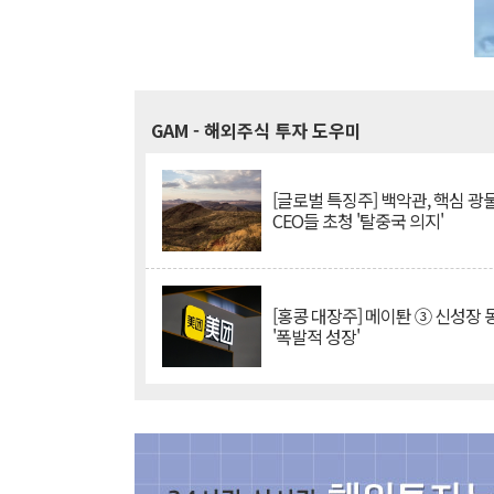
GAM
- 해외주식 투자 도우미
[글로벌 특징주] 백악관, 핵심 광
CEO들 초청 '탈중국 의지'
[홍콩 대장주] 메이퇀 ③ 신성장
'폭발적 성장'