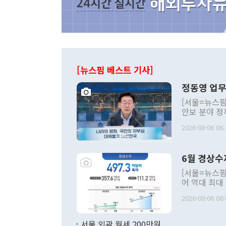
[뉴스핌 베스트 기사]
정동영 업무
[서울=뉴스핌
안보 분야 정
평화공존 발전
2026-08-06 06:
발언 중에는 
언한 것이 있
령은 공개적으
6월 경상수
주의적 희망에
관의 대북 정
[서울=뉴스핌
관 부처 장관
어 역대 최대
관의 무리한 
출 호조로 월
다. [정동영 통일부 장관이 지난달 23일 오후 서울 종로구 정부서울청사에
2026-08-06 08:
료=한국은행] 한국은행이 6일 발표한 '2026년 6월 국제수지(잠정)'에
서 취임 1주년 
면 지난 6월
부 장관 권한
1000만달러
서울 외곽 월세 200만원