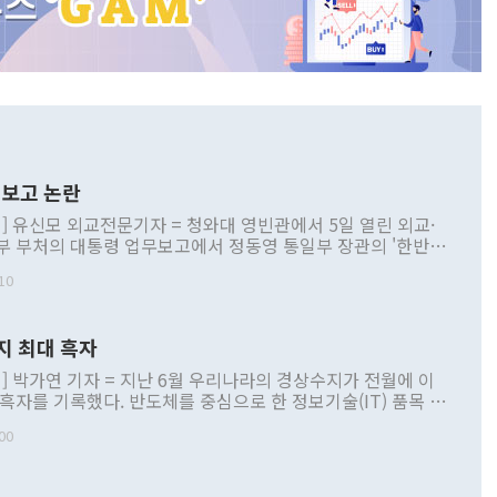
보고 논란
] 유신모 외교전문기자 = 청와대 영빈관에서 5일 열린 외교·
부 부처의 대통령 업무보고에서 정동영 통일부 장관의 '한반도
 구상'과 업무보고 발언이 논란을 빚고 있다. 이날 정 장관의
10
정부 내 조율을 거치지 않은 사안을 정책으로 추진하겠다고 공
는가 하면 사실 관계에 맞지 않은 설명도 있었다. 이재명 대통
로 신중을 기해 달라고 경고했고, 조현 외교부 장관은 '이상
지 최대 흑자
 근거한 비현실적 구상'이라는 비판을 내놨다. 그동안 정 장
책 관련 발언이 물의를 빚은 적은 여러 번 있지만 대통령과 유
] 박가연 기자 = 지난 6월 우리나라의 경상수지가 전월에 이
이 공개적으로 부정적 입장을 표명한 것은 이례적이다. 정 장
 흑자를 기록했다. 반도체를 중심으로 한 정보기술(IT) 품목 수
대북 접근법과 월권을 제어해야 한다는 목소리도 높아지고 있
간 상품수출이 처음으로 1000억달러를 넘어선 영향이다. [자
00
 따르
기자간담회를 하고 있다. [사진=통일부] 2026.07.23 ◆통일
 경상수지는 497억3000만달러 흑자로 집계됐다. 전월(386억
 넘어선 주장 정 장관은 이날 업무보고에서 '한반도 평화공존
)에 이어 두 달 연속 월간 기준 역대 최대 기록을 갈아치웠다.