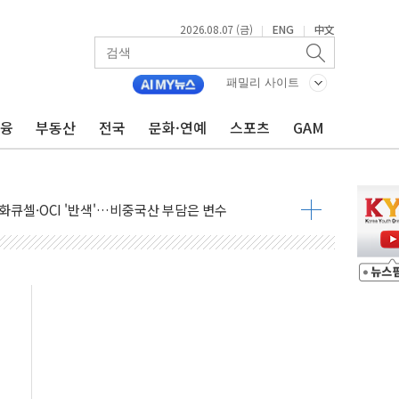
2026.08.07 (금)
ENG
中文
|
|
 한글 디자인 협업 제품 전달
이볼', 레드닷 디자인 어워드 수상
패밀리 사이트
자 청와대로 초청해 사과…"국가가 책임 다하겠다"
금융
부동산
전국
문화·연예
스포츠
GAM
 9주년 여름 기획세트 출시
 국장 살리기보다 투자자 설득이 먼저
화큐셀·OCI '반색'…비중국산 부담은 변수
디지털자산 커스터디' 사업 맡는다
피200 지수 기초자산 원금지급형 ELB 공모
ANDA] 8월 7일
켓 상·하한가 주문 제한…'SK하이닉스 사태' 재발 방지
30도 열대야에 피로 누적 '건강 적신호'
.."맘대로 팔지도 못하는데 무슨 기축통화"
찾아 어르신 우유 지원 점검
파브리 셰프 모델 발탁