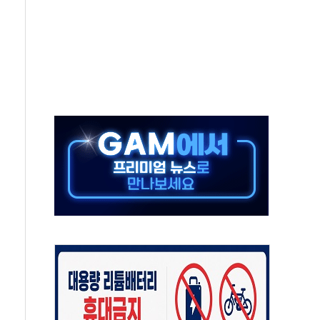
재점화 조짐…한미 지배구조 다시 요동
익 4배 '껑충'…전부문 약진
흥 강자' 다이소·시코르…뷰티 유통 지각변동 본격화
두산퓨얼셀, SOFC에 사활
제혜택 축소에 반발…"정책 신뢰 뒤집어"
대표 전면에...임원·조직 대대적 개편 예고