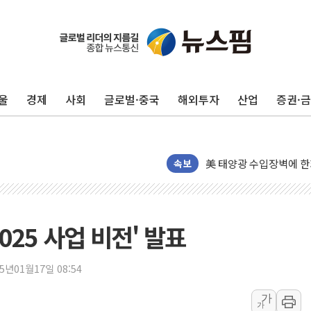
공진원, 맨시티 선수단에
GS25 '소비뇽레몬블랑하
李대통령, 국가폭력 피해
울
경제
사회
글로벌·중국
해외투자
산업
증권·
신세계百, 포트넘앤메이슨
[기자수첩] ISA 개편,
美 태양광 수입장벽에 한
두나무, 경찰청 '압수 
속보
교보증권, 10일까지 코스
[뉴스핌 뉴스레터 Today 
NXT, 12일부터 프리마
025 사업 비전' 발표
보름째 잠 못 드는 서울…
미일 환율공조 뒷말 무성.
25년01월17일 08:54
우유자조금, 노인복지관 
가
가
더본코리아 롤링파스타, 