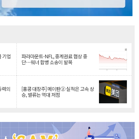
Mute
물 기업
파라마운트-NFL, 중계권료 협상 중
단…워너 합병 소송이 발목
 동력의
[홍콩 대장주] 메이퇀② 실적은 고속 상
승, 밸류는 역대 저점