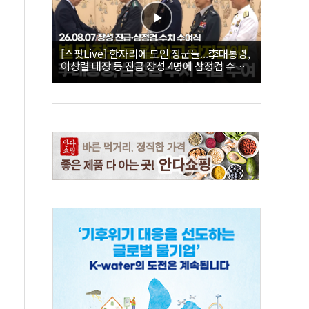
[스팟Live] 한자리에 모인 장군들...李대통령,
이상렬 대장 등 진급 장성 4명에 삼정검 수치
직접 수여｜26.08.07 장성 진급·삼정검 수치
수여식