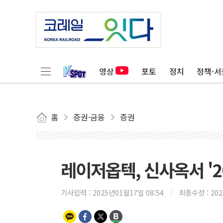
영상
포토
정치
정책·서
홈
증권·금융
증권
레이저옵텍, 신사옥서 '2
기사입력 :
2025년01월17일 08:54
최종수정 :
20