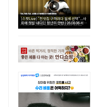
[스팟Live] "전셋집 구하려다 월세 선택"...사
회에 첫발 내디딘 청년의 한탄 | 26.08.06 서울
시 부동산 대토론회