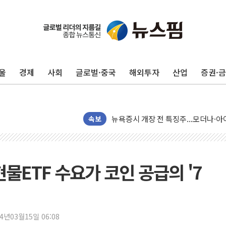
울
경제
사회
글로벌·중국
해외투자
산업
증권·
유럽증시, 견조한 실적 소화하며 대부분
리투아니아 국방 "러, 우크라 드론으로
구광모, 내주 실리콘밸리서 젠슨 황 
뉴욕증시 개장 전 특징주...모더나
속보
김정관 장관 "영업이익 N% 성과급
뉴욕증시 프리뷰, 미 주가선물 AI주
청와대, 북한 단거리 탄도미사일 발사
현물ETF 수요가 코인 공급의 '7
금값 7주 만에 최고…美 고용 둔화·
[인도증시] 중동 긴장 완화에 실적 호
러, 1인칭시점 드론으로 우크라 민간
24년03월15일 06:08
[베트남 증시] 지수 하락 속 'DGC