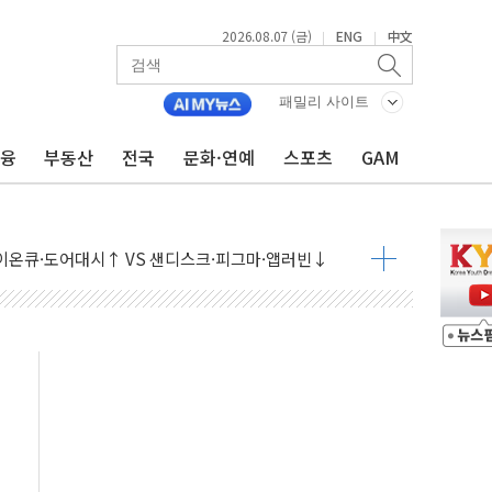
2026.08.07 (금)
ENG
中文
|
|
패밀리 사이트
금융
부동산
전국
문화·연예
스포츠
GAM
 상승… "2분기 기업 순이익 21% 증가" 전망
 나토 회원국 공격 검토… 거짓 깃발 작전"
재회…로봇·AI 데이터센터·모빌리티 구체화
·아이온큐·도어대시↑ VS 샌디스크·피그마·앱러빈↓
 반대…상법·자본시장법 개정 논의"
 차익실현 속 혼조세...웨스턴디지털·샌디스크↓
에 긴급 안보 점검회의
호르무즈 재개방 기대에 강세
조까지, 상승...호실적 보고 기업 상승세 뚜렷
인 '사파리' 공격… 시민들 공포감 극대화 전략
' 임시 주총 기대감에 홀로 상한가…마진 잔액은 사상 최고