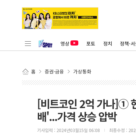
영상
포토
정치
정책·서
홈
증권·금융
가상통화
[비트코인 2억 가나]① 
배'...가격 상승 압박
기사입력 :
2024년03월15일 06:08
최종수정 :
20