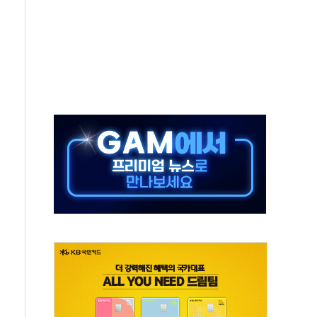
버리지 위험수위…숨은 차입이 더 큰 변수"
대응 1단계 진압 중
야, 경쟁상대 中과 비교해야"
하는 '선봉'의 대민 봉사
미사일 1발 발사… 올해 10번째·42일 만 도발
 새 안보 위기… 반군·마약카르텔이 습득해 전투 활용
어선 구조
무해한 표면 부식 물질"
분만에 진화...외국인 노동자 숨져