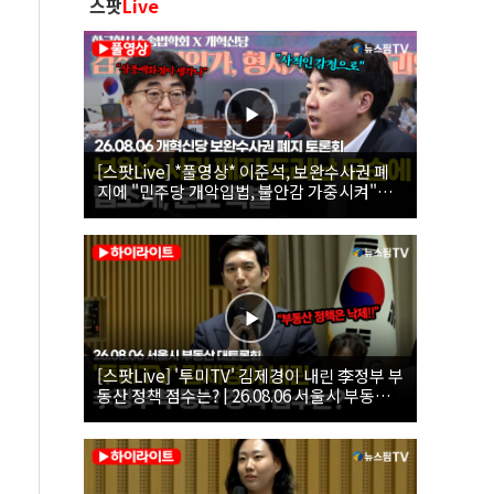
스팟
Live
[스팟Live] *풀영상* 이준석, 보완수사권 폐
지에 "민주당 개악입법, 불안감 가중시켜"｜
26.08.06 개혁신당 보완수사권 폐지 토론회
[스팟Live] '투미TV' 김제경이 내린 李정부 부
동산 정책 점수는? | 26.08.06 서울시 부동산
대토론회