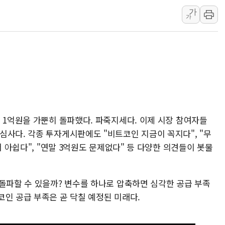
가
'월가의 황제' 다이먼 "금융시장 레
가
양주 섬유염색공장서 화재 1명 중상…
김정관 산업부 장관 "주 52시간 손봐
해군 1함대 창설 80주년…지역과 함께
[3보] 북, 원산서 동해로 단거리 탄도
우크라 드론 전술, 중남미 콜롬비아에
동해해경, 독도 해상서 부유물 감긴 
주한미군 "오산기지 누출, 백린 아닌 
 1억원을 가뿐히 돌파했다. 파죽지세다. 이제 시장 참여자들
심사다. 각종 투자게시판에도 "비트코인 지금이 꼭지다", "무
구미 폐염산처리업체서 불 2시간30여
서 아쉽다", "연말 3억원도 문제없다" 등 다양한 의견들이 봇물
 돌파할 수 있을까? 변수를 하나로 압축하면 심각한 공급 부족
코인 공급 부족은 곧 닥칠 예정된 미래다.