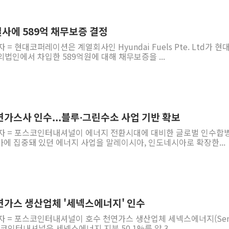
황희 '폐버스 청년주택' SNS 글 역풍에 "정부
폭염 누그러지고 가뭄 숙지나...경북동해안권 8
사에 589억 채무보증 결정
사우디·튀르키예·파키스탄, '공동방위협정' 체
 = 현대코퍼레이션은 계열회사인 Hyundai Fuels Pte. Ltd가 
법인에서 차입한 589억원에 대해 채무보증을 ...
신길동 신축도 3.3㎡당 7250만원…써밋 클라
용산공원·그린벨트로 또 충돌…반복되는 국토부
[AI 부동산 투데이] 특공 전략도 '극과 극'…
[코인시황] 비트코인 6만4000달러대 횡보…고
연가스사 인수...블루∙그린수소 사업 기반 확보
[베트남 증시] 유동성 부진 지속, 강보합 마감
기자 = 포스코인터내셔널이 에너지 전환시대에 대비한 글로벌 인수합
'찜통더위'에 전력수요 역대 최고치 경신…한낮 
얀마에 집중돼 있던 에너지 사업을 말레이시아, 인도네시아로 확장한...
연가스 생산업체 '세넥스에너지' 인수
기자 = 포스코인터내셔널이 호수 천연가스 생산업체 세넥스에너지(Sen
스코인터내셔널은 세넥스에너지 지분 50.1%를 약 3...