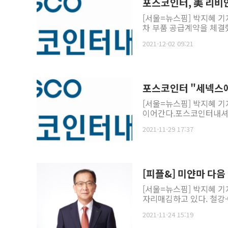
포스코인터, 美 리비
[서울=뉴스핌] 박지혜 
차 부품 공급계약을 체결했
2021-12-02 09:21
포스코인터 "세넥스에
[서울=뉴스핌] 박지혜 기
이어간다.포스코인터내셔널
2021-11-29 17:37
[피플&] 미얀마 다
[서울=뉴스핌] 박지혜 
자리매김하고 있다. 철강·
2021-11-24 15:19