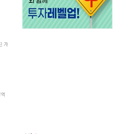
진 가
영역