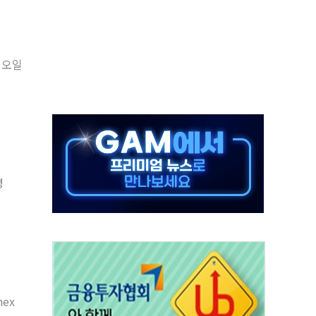
정책 아냐" 해명
~9일 최대 100mm 호우
결… 수니파 국가들의 새 안보 협력 구도
현대오일
비온 59㎡ 18억원대
-서울시 '정책 엇박자'
생애최초만 경쟁 치열
래·ETF 매수에도 고유가·금리·입법 지연 '삼중 부담'
...석유·가스주 올랐지만 빈그룹이 상쇄
병
총수요 104.3GW 기록
ex