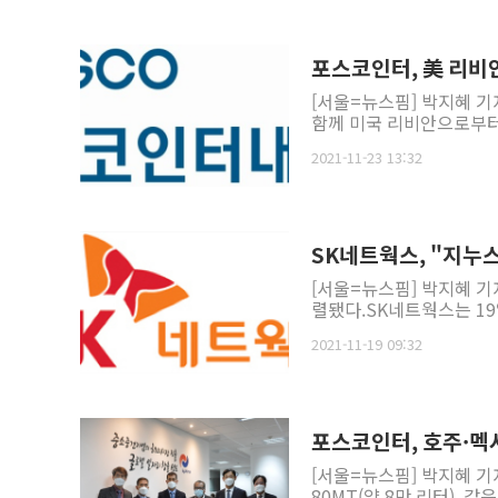
포스코인터, 美 리비
[서울=뉴스핌] 박지혜 
함께 미국 리비안으로부터 
2021-11-23 13:32
SK네트웍스, "지누스
[서울=뉴스핌] 박지혜 기
렬됐다.SK네트웍스는 19
2021-11-19 09:32
포스코인터, 호주·멕
[서울=뉴스핌] 박지혜 기자
80MT(약 8만 리터), 같은