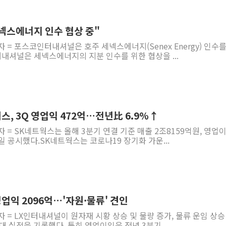
넥스에너지 인수 협상 중"
 = 포스코인터내셔널은 호주 세넥스에너지(Senex Energy) 인수를
내셔널은 세넥스에너지의 지분 인수를 위한 협상을 ...
웍스, 3Q 영업익 472억…전년比 6.9%↑
자 = SK네트웍스는 올해 3분기 연결 기준 매출 2조8159억원, 영업
일 공시했다.SK네트웍스는 코로나19 장기화 가운...
영업익 2096억…'자원·물류' 견인
자 = LX인터내셔널이 원자재 시황 상승 및 물량 증가, 물류 운임 상승
 실적을 기록했다. 특히 영업이익은 전년 3분기 ...