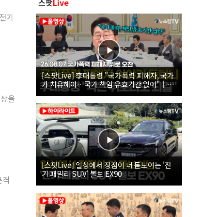
스팟
Live
 전기
[스팟Live] 李대통령 "국가폭력 피해자, 국가
가 치유해야…국가 책임 유효기간 없어"｜
26.08.07 국가폭력 피해자 위로 오찬
협상을
[스팟Live] 일상에서 장점이 더 돋보이는 '전
기 패밀리 SUV' 볼보 EX90
본격