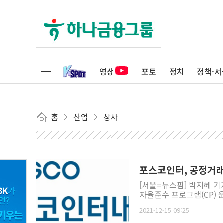
영상
포토
정치
정책·서
홈
산업
상사
포스코인터, 공정거래 
[서울=뉴스핌] 박지혜 
자율준수 프로그램(CP) 운
2021-12-15 09:25