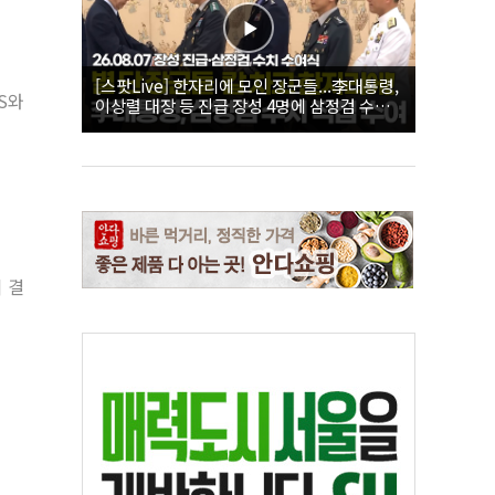
[스팟Live] 한자리에 모인 장군들...李대통령,
S와
이상렬 대장 등 진급 장성 4명에 삼정검 수치
직접 수여｜26.08.07 장성 진급·삼정검 수치
수여식
 결