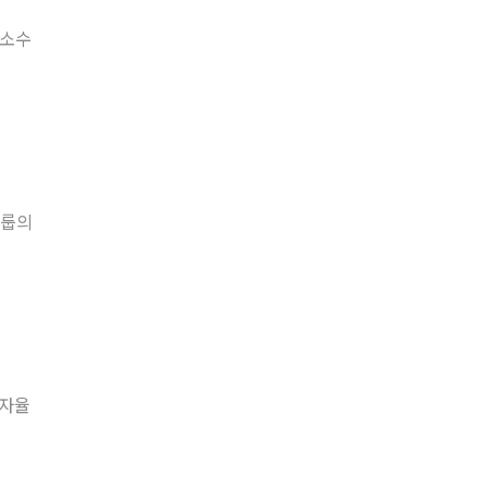
요소수
그룹의
 자율