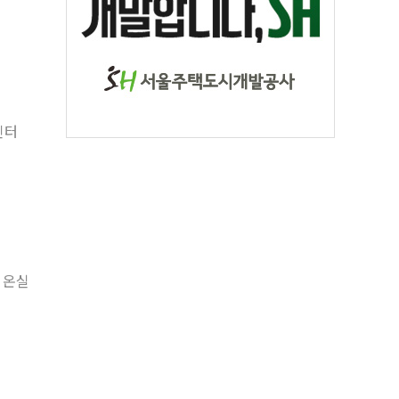
인터
 온실