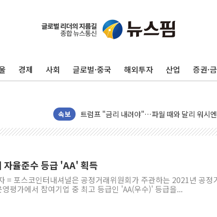
울
경제
사회
글로벌·중국
해외투자
산업
증권·
뉴욕증시 개장 전 특징주...아틀라시안·클
보훈부, 미 DPAA와 MOU… "6·25 미군 실종
트럼프 "금리 내려야"…파월 때와 달리 워시엔
특정 정치인 측근 포항시 정책특보 내정설...포
속보
李 "해남 태양광, 대한민국 다음 100년 밑거
李 대통령, '6시간 마라톤 부동산 2차 회의' 
트럼프, 中 겨냥 폴리실리콘 관세 15% 부과
자율준수 등급 'AA' 획득
[사진] 빈살만과 에르도안의 만남
기자 = 포스코인터내셔널은 공정거래위원회가 주관하는 2021년 공정
이란와이어 "이란 최고지도자 위독…곧 사망해
영평가에서 참여기업 중 최고 등급인 'AA(우수)' 등급을...
남동발전, 해남군에 국내 최대 규모 400MW 
[인도증시] 중동 불안 속 유가 상승에 소폭 하락