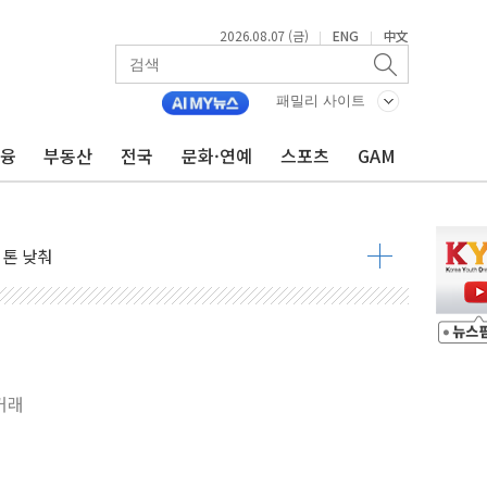
2026.08.07 (금)
ENG
中文
|
|
패밀리 사이트
금융
부동산
전국
문화·연예
스포츠
GAM
라우드플레어·태양광주↑ VS 트레이드데스크·웬디스↓
자 7359명 끝까지 찾겠다"
 톤 낮춰
항시 '시끌'
름…수도권 집중 완화 전환점"
주재… "전폭적 공급 확대·속도전 총력"
…美 태양광주 급등
거래
도 놀랍지 않아"
태양광 착공…여의도 1.6배 규모
...금융주 낙폭 커