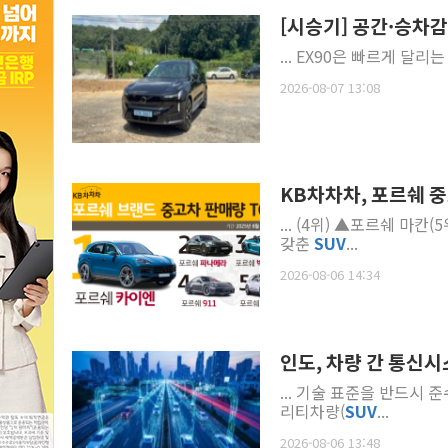
[시승기] 공간·승차감
... EX90은 빠르게 
2026-08-07 13:08
KB차차차, 포르쉐 중
... (4위) ▲포르쉐 마칸(5위) 순으로 나타났다. 1
갖춘
SUV
...
2026-08-06 14:34
인도, 차량 간 통신시
... 기술 표준을 반드시 
리티차량(
SUV
...
2026-08-06 13:48