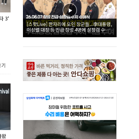
 3'
[스팟Live] 한자리에 모인 장군들...李대통령,
이상렬 대장 등 진급 장성 4명에 삼정검 수치
직접 수여｜26.08.07 장성 진급·삼정검 수치
수여식
보기
아왔