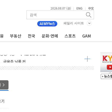
2026.08.07 (금)
ENG
中文
|
|
패밀리 사이트
금융
부동산
전국
문화·연예
스포츠
GAM
도 놀랍지 않아"
태양광 착공…여의도 1.6배 규모
...금융주 낙폭 커
정책 아냐" 해명
~9일 최대 100mm 호우
결… 수니파 국가들의 새 안보 협력 구도
색
비온 59㎡ 18억원대
-서울시 '정책 엇박자'
보기
생애최초만 경쟁 치열
래·ETF 매수에도 고유가·금리·입법 지연 '삼중 부담'