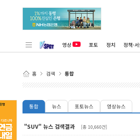
영상
포토
정치
정책·서
홈
검색
통합
통합
뉴스
포토뉴스
영상뉴스
"SUV" 뉴스 검색결과
[총 10,660건]