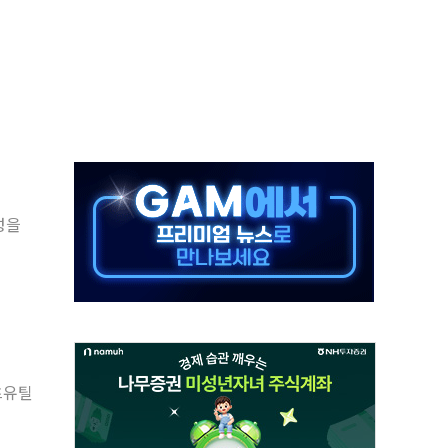
...석유·가스주 올랐지만 빈그룹이 상쇄
총수요 104.3GW 기록
 위기 고조되는 또 다른 중동 화약고
름나기 [뉴스핌 줌인]
 실시
 온열질환자 2872명
 與 내부서 '총선·대선 직격탄' 우려
포츠유틸