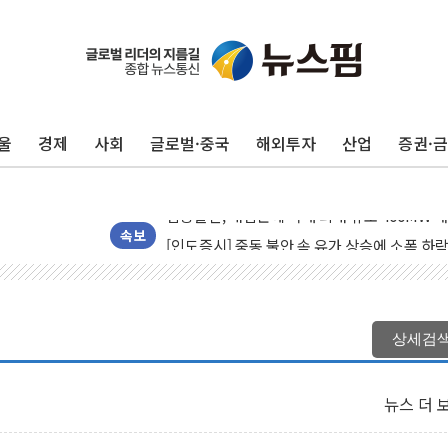
울
경제
사회
글로벌·중국
해외투자
산업
증권·
[사진] 빈살만과 에르도안의 만남
이란와이어 "이란 최고지도자 위독…곧 사망해
남동발전, 해남군에 국내 최대 규모 400MW 
[인도증시] 중동 불안 속 유가 상승에 소폭 하락
속보
황희 '폐버스 청년주택' SNS 글 역풍에 "정부
폭염 누그러지고 가뭄 숙지나...경북동해안권 8
사우디·튀르키예·파키스탄, '공동방위협정' 체
상세검
신길동 신축도 3.3㎡당 7250만원…써밋 클라
용산공원·그린벨트로 또 충돌…반복되는 국토부
뉴스 더 
[AI 부동산 투데이] 특공 전략도 '극과 극'…
[코인시황] 비트코인 6만4000달러대 횡보…고