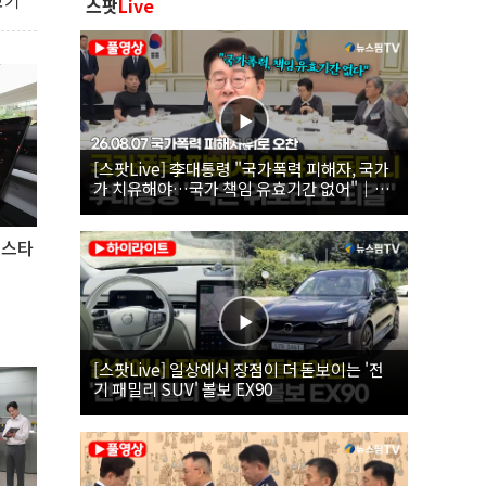
보기
스팟
Live
[스팟Live] 李대통령 "국가폭력 피해자, 국가
가 치유해야…국가 책임 유효기간 없어"｜
26.08.07 국가폭력 피해자 위로 오찬
폴스타
[스팟Live] 일상에서 장점이 더 돋보이는 '전
기 패밀리 SUV' 볼보 EX90