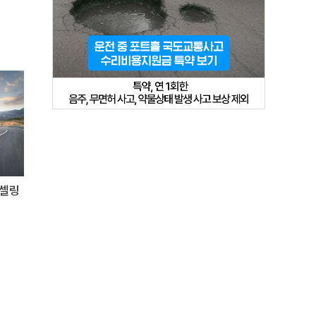
트셀링
'