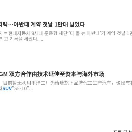
 저력…아반떼 계약 첫날 1만대 넘었다
 = 현대자동차 8세대 준중형 세단 '디 올 뉴 아반떼'가 계약 첫날 1
를 넘어서며 역대 아반떼 최고 기록을 세웠다. ...
GM 双方合作由技术延伸至资本与海外市场
面表示，目前暂无利用平泽工厂为奇瑞旗下品牌代工生产汽车，也没有
型
SUV
"SE-10"...