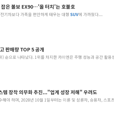
 잡은 볼보 EX90…'올 터치'는 호불호
[베트남 증시] 유동성 부진 지속, 강보합 마감
달리는 전기차보다 가족을 편안하게 태우는 대형
SUV
에 가까웠다....
'찜통더위'에 전력수요 역대 최고치 경신…한낮 
후티 반군, 예멘 정부군과 사우디 동시 공격…
42.5도 역대급 폭염…동물들도 특별식으로 여
경찰, 9월부터 '가족 사건' 못 맡는다…상피제
포스코홀딩스, 포스코인터·DX 지분 일부 매각
고 판매량 TOP 5 공개
태국 학교서 중학생 총기 난사...최소 7명 사망
위를 차지한 카이엔은 주행 성능과 공간 활용성을
40.2도 찍은 서울 등 폭염중대경보 해제…누적
"文정부 악몽 재현 안돼"...李 부동산 세제안에
스템 장착 의무화 추진..."업계 성장 저해" 우려도
준수해야 하며, 2028년 10월 1일부터는 이륜 및 삼륜차, 승용차, 스