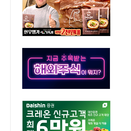
오늘 부동산 2차 회의 外
트래블카드'…휴가철 넘어 장기 고객 묶는다
모델 발탁… 부산 광안서 약국 팝업스토어 운영
15% 관세…한국 등엔 '합산 상한' 적용
 미 국채금리·달러 동반 상승…시장, 美 고용지표 촉각
단' 행정명령 서명…출생시민권 제한 재시동
것"…군수품 부족설 일축 "막대한 무기 보유"
적 방어…다음 과제는 '외형 확대'
해협 통항 제한 검토에 유가 3% 급등…금값 보합