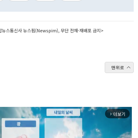
뉴스통신사 뉴스핌(Newspim), 무단 전재-재배포 금지>
맨위로
더보기
arrow_forward_ios