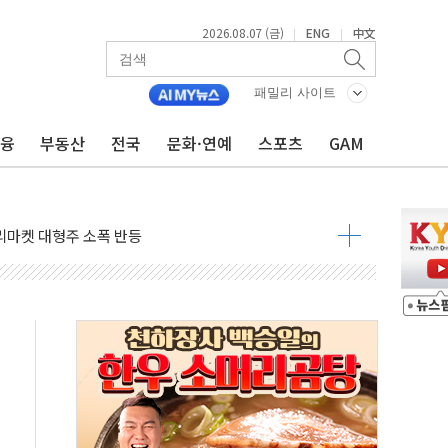
2026.08.07 (금)
ENG
中文
|
|
패밀리 사이트
금융
부동산
전국
문화·연예
스포츠
GAM
명…누적 사망자 23명·가축 83만마리 폐사
고 퀵커머스 확대
리마켓 대형주 소폭 반등
' 조롱 "쇼외교...더 이상 필요 없다"
잔치' …경품·할인 혜택 풍성
기…매출 16% 늘고 영업이익은 제자리
뷰티 페스타'…최대 91% 할인
 '팔도음식대전'
해 53억원 상당 통큰 기부
'생계형 적합업종' 재지정...5년 더 보호
가 완화 불확실성에 1.2% 하락 마감