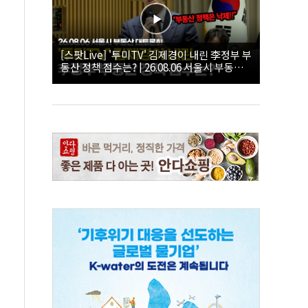
[스팟Live] '투미TV' 김제경이 내린 李정부 부
동산 정책 점수는? | 26.08.06 서울시 부동산
대토론회