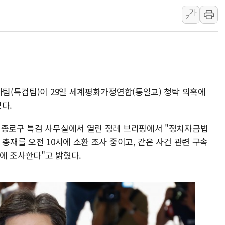
가
[뉴스핌 이 시각 PICK] 李, 
가
카드사 고객 유입 창구 된 '
제나벨, 배우 공승연 브랜드 
트럼프, 폴리실리콘·태양광에 
[채권/외환] 국제유가 급등에
트럼프, '원정출산 시민권 차
사팀(특검팀)이 29일 세계평화가정연합(통일교) 청탁 의혹에
트럼프 "이란전 조만간 끝날 
다.
현대리바트, 원가 개선으로 실
 종로구 특검 사무실에서 열린 정례 브리핑에서 "정치자금법
[금/유가] 이란의 호르무즈 
 총재를 오전 10시에 소환 조사 중이고, 같은 사건 관련 구속
에 조사한다"고 밝혔다.