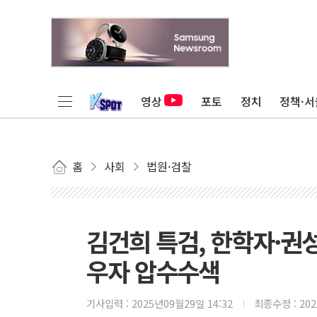
영상
포토
정치
정책·서
홈
사회
법원·검찰
김건희 특검, 한학자·권
우자 압수수색
기사입력 :
2025년09월29일 14:32
최종수정 :
20