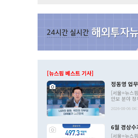
[뉴스핌 베스트 기사]
정동영 업무
[서울=뉴스핌
안보 분야 정
평화공존 발전
2026-08-06 06:
발언 중에는 
언한 것이 있
령은 공개적으
6월 경상수
주의적 희망에
관의 대북 정
[서울=뉴스핌