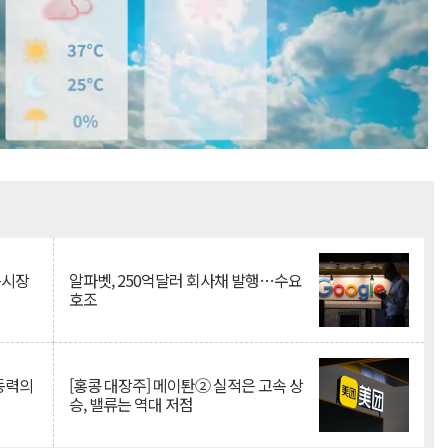
Mute
측시장
알파벳, 250억달러 회사채 발행…수요
호조
 동력의
[홍콩 대장주] 메이퇀② 실적은 고속 상
승, 밸류는 역대 저점