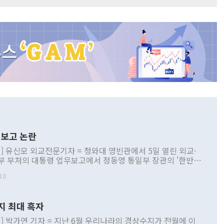
보고 논란
] 유신모 외교전문기자 = 청와대 영빈관에서 5일 열린 외교·
부 부처의 대통령 업무보고에서 정동영 통일부 장관의 '한반도
 구상'과 업무보고 발언이 논란을 빚고 있다. 이날 정 장관의
10
정부 내 조율을 거치지 않은 사안을 정책으로 추진하겠다고 공
는가 하면 사실 관계에 맞지 않은 설명도 있었다. 이재명 대통
로 신중을 기해 달라고 경고했고, 조현 외교부 장관은 '이상
지 최대 흑자
 근거한 비현실적 구상'이라는 비판을 내놨다. 그동안 정 장
책 관련 발언이 물의를 빚은 적은 여러 번 있지만 대통령과 유
] 박가연 기자 = 지난 6월 우리나라의 경상수지가 전월에 이