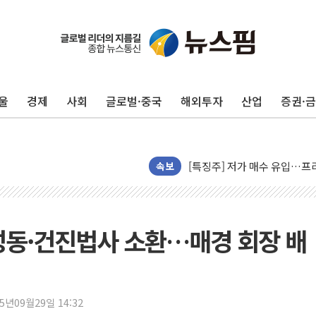
울
경제
사회
글로벌·중국
해외투자
산업
증권·
폭염에 하루 온열질환자 208
세븐일레븐, 쿠팡이츠와 손잡
[특징주] 저가 매수 유입…프
이란 협상단장, 트럼프 'TACO
속보
오뚜기, '2026 오뚜기몰 대
네이버, AI 투자로 숨 고르
카카오스타일 지그재그, '직잭
성동·건진법사 소환…매경 회장 배
풀무원푸드앤컬처, 인천공항서
애경산업, 서울시 취약계층 위
중기부, 떡국·떡볶이떡 제조업 
25년09월29일 14:32
[브라질증시] 금리 인하에도 추