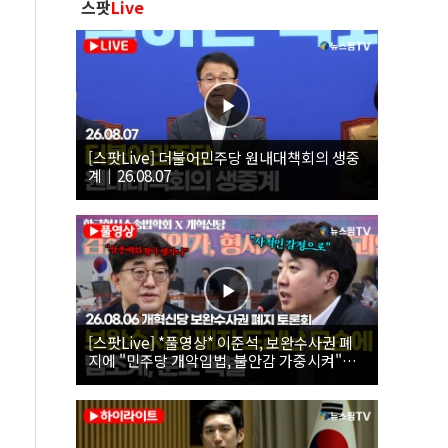
스팟
Live
[스팟Live] 더불어민주당 원내대책회의 생중
계｜26.08.07
[스팟Live] *풀영상* 이준석, 보완수사권 폐
지에 "민주당 개악입법, 불안감 가중시켜"｜
26.08.06 개혁신당 보완수사권 폐지 토론회