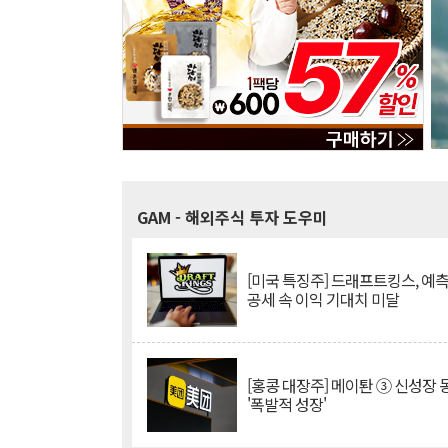
GAM
- 해외주식 투자 도우미
[미국 특징주] 드래프트킹스, 예
공세 속 이익 기대치 미달
[홍콩 대장주] 메이퇀 ③ 신성장
'폭발적 성장'