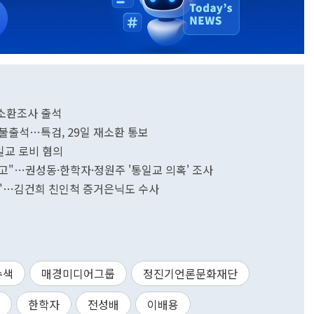
 소환조사 출석
 불출석…특검, 29일 재소환 통보
일교 로비 혐의
보고"…권성동·한학자·정원주 '통일교 의혹' 조사
색"…김건희 친인척 증거은닉도 수사
수색
매경미디어그룹
정진기언론문화재단
한학자
전성배
이배용