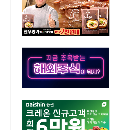
톱'… 美 해상봉쇄 영향
각
체주 '활짝'
스닥 선물 1%대 상승
상 기대 후퇴