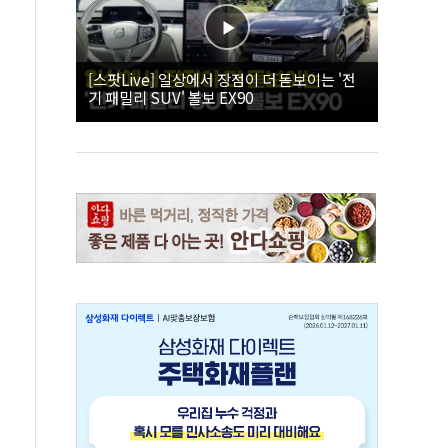
[스팟Live] 일상에서 장점이 더 돋보이는 '전
기 패밀리 SUV' 볼보 EX90