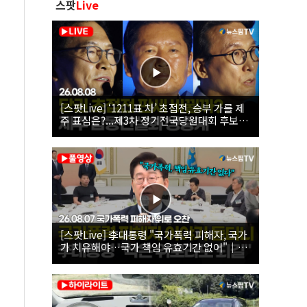
스팟
Live
[스팟Live] ‘1211표 차’ 초접전, 승부 가를 제
주 표심은?...제3차 정기전국당원대회 후보자
제주 합동연설회 생중계 | 26.08.08
[스팟Live] 李대통령 "국가폭력 피해자, 국가
가 치유해야…국가 책임 유효기간 없어"｜
26.08.07 국가폭력 피해자 위로 오찬