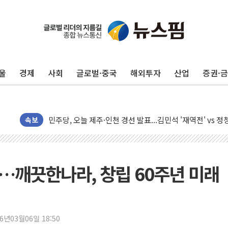
李대통령, 'ISA·주가누르기 방지법' 전면 재검토 지시
'호우 특보' 경북 울진 시간당 20~30mm 강한 비...가뭄 
주말 무더위·열대야 지속…내륙 곳곳 소나기
오세훈 "용산공원 주택 검토, 민주당 스스로 원칙 뒤집는 
울
경제
사회
글로벌·중국
해외투자
산업
증권·
충북 주말 무더위 지속…청주·진천 35도, 곳곳 소나기
10월 보완수사권 폐지·공소청 출범…피해자들 '범죄 사각
민주당, 오늘 제주·인천 경선 발표...김민석 '재역전' vs 정
한상협, 업계 개인정보 보안 새판 짠다…'자율규제단체' 
속보
뉴욕증시, 고용 쇼크에 금리 인상 우려 후퇴…S&P500 
트럼프, 쿡 연준 이사 해임 재추진…"26일까지 의혹 소명"
유럽증시, 美 고용 예상 밖 부진에 연준 금리 인상 가능성 
…깨끗한나라, 창립 60주년 미래
미 연준 매파 기세 꺾이나…고용 감소에 9월 동결 전망 우
[종합] 이슬람 수니파 3국, '공동방위협정' 체결… 이스라
트럼프, 백신·자폐증 행정명령 검토…"이르면 다음 주"
26년03월06일 18:50
美 항소법원, 백악관 무도회장 공사 중단 명령…트럼프 제