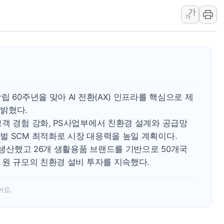
가
이란 핵심 원유 수출항 '하르그섬', 최근 1주일 이상 '올스
가
美 고용 쇼크에 엔화 장중 급등…시장은 "또 개입했나" 촉
[AI MY 뉴스] 뉴욕 반도체주 프리뷰...美 고용 쇼크에 반도
뉴욕증시 프리뷰, 美 고용 쇼크에 금리 인상 우려 후퇴…나
[종합] 美 7월 고용 2만3000명 감소 '쇼크'…9월 금리 인
 60주년을 맞아 AI 전환(AX) 인프라를 핵심으로 제
밝혔다.
객 경험 강화, PS사업부에서 친환경 설계와 공급망
벌 SCM 최적화로 시장 대응력을 높일 계획이다.
를 생산했고 26개 생활용품 브랜드를 기반으로 50개국
 원 규모의 친환경 설비 투자를 지속했다.
어요.