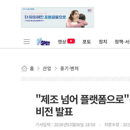
영상
포토
정치
정책·서
홈
산업
중기·벤처
"제조 넘어 플랫폼으로"
비전 발표
기사입력 :
2026년03월06일 18:50
최종수정 :
20