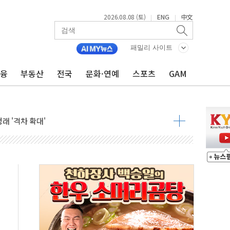
2026.08.08 (토)
ENG
中文
|
|
해소될 듯
패밀리 사이트
것"
금융
부동산
전국
문화·연예
스포츠
GAM
지대' 우려
청래 '격차 확대'
타진
최고치
 요구
낮아지며 상승… STOXX 600 지수는 나흘 연속 최고치
세
엘·이란 위협에 맞설 자체 억지력 강화
동