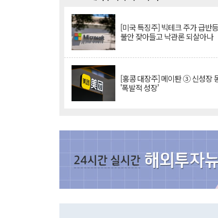
[미국 특징주] 빅테크 주가 급반등..
불안 잦아들고 낙관론 되살아나
[홍콩 대장주] 메이퇀 ③ 신성장
'폭발적 성장'