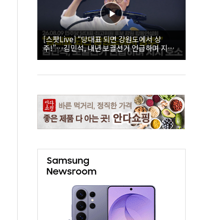
[스팟Live] “당대표 되면 강원도에서 상
주!”…김민석, 내년 보궐선거 언급하며 지지
호소 | 26.08.09 더불어민주당 당대표·최고위
원 후보 강원 합동연설회