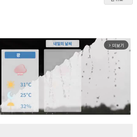
더보기
arrow_forward_ios