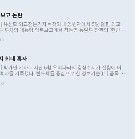
보고 논란
] 유신모 외교전문기자 = 청와대 영빈관에서 5일 열린 외교·
부 부처의 대통령 업무보고에서 정동영 통일부 장관의 '한반도
 구상'과 업무보고 발언이 논란을 빚고 있다. 이날 정 장관의
10
정부 내 조율을 거치지 않은 사안을 정책으로 추진하겠다고 공
는가 하면 사실 관계에 맞지 않은 설명도 있었다. 이재명 대통
로 신중을 기해 달라고 경고했고, 조현 외교부 장관은 '이상
지 최대 흑자
 근거한 비현실적 구상'이라는 비판을 내놨다. 그동안 정 장
책 관련 발언이 물의를 빚은 적은 여러 번 있지만 대통령과 유
] 박가연 기자 = 지난 6월 우리나라의 경상수지가 전월에 이
이 공개적으로 부정적 입장을 표명한 것은 이례적이다. 정 장
 흑자를 기록했다. 반도체를 중심으로 한 정보기술(IT) 품목 수
대북 접근법과 월권을 제어해야 한다는 목소리도 높아지고 있
간 상품수출이 처음으로 1000억달러를 넘어선 영향이다. [자
00
 따르
기자간담회를 하고 있다. [사진=통일부] 2026.07.23 ◆통일
 경상수지는 497억3000만달러 흑자로 집계됐다. 전월(386억
 넘어선 주장 정 장관은 이날 업무보고에서 '한반도 평화공존
)에 이어 두 달 연속 월간 기준 역대 최대 기록을 갈아치웠다.
 설명하면서 이재명 정부 2년차 핵심 과제로 상호 존중·평화
해 상반기 누적 경상수지 흑자는 1910억1000만달러를 기록
·핵 없는 한반도 등 3대 기본 방향을 제시했다. 정 장관은 "대
지 흑자를 견인한 것은 상품수지다. 6월 상품수지는 478억
언어는 멈춰야 한다"면서 주적 용어 대체를 주장했다. 지난 25
 흑자를 기록하며 전월에 이어 역대 최대를 다시 썼다. 국제수
D(완전하고 검증가능하며 되돌릴 수 없는 비핵화) 구도는 이미
수출은 1123억7000만달러로 전년 동월 대비 84.5% 증가하
했다. 또 "현 시점에서 흘러간 선(先)비핵화만 되뇌는 것은
 처음으로 1000억달러를 넘어섰다. 상품수입은 644억8000만
 데 힘이 되지 않는다"고 주장했다. 정 장관은 또 "정전 체제
6% 늘었다. 통관 기준으로는 반도체 수출이 전년 동월 대비
로 바꾸는 논의에 착수하겠다"면서 "북·미 정상회담 견인과
증했고 컴퓨터·주변기기(SSD)는 282.7% 증가했다. IT 품목