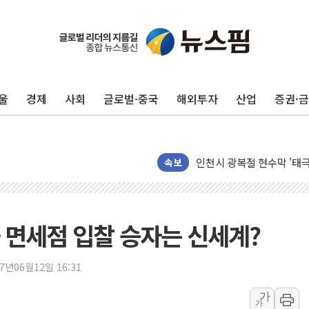
울
경제
사회
글로벌·중국
해외투자
산업
증권·
최태원, 노소영에 9440
하나금융, 명동 소상공인에 
인천시 광복절 현수막 '태
병무청, 보충역 전면 손질…
속보
홈플러스發 대형마트 판매,
윤준병·이해민 의원, '정부
'호우·산사태 주의보' 울진 
 면세점 입찰 승자는 신세계?
여야, 황희 '버스 하우스' 
풀무원재단, '국제과학연극제
17년06월12일 16:31
현대그린푸드 '텍사스로드하
가
가
與 "세제개편안 8월 말 당