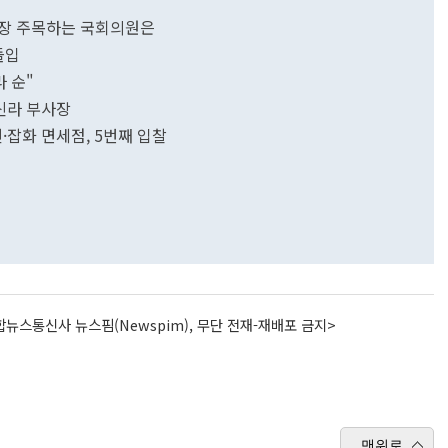
가장 주목하는 국회의원은
돌입
라 순"
신라 부사장
션·잡화 면세점, 5번째 입찰
뉴스통신사 뉴스핌(Newspim), 무단 전재-재배포 금지>
맨위로