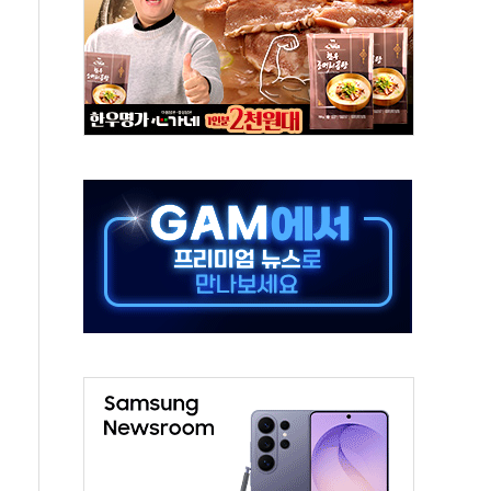
쇄 추돌…7세 남아 등 4명 부상
다"…LG유플러스, AI 홈네트워크 구현 첫발
영하 30도 극저온 난방기술 개발한다
총리비서실
 모집…지역 크리에이터 확대
 이상무"…김회천 사장, 원전 현장점검
독 강화' 2개 법 대표 발의
 페널티 만든 건 이 정권…신생아 특례 대출까지 줄여"
의에 "수용할 수 없다" 반박