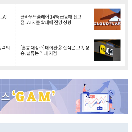
Mute
.AI
클라우드플레어 14% 급등해 신고
점...AI 지출 확대에 전망 상향
 동력의
[홍콩 대장주] 메이퇀② 실적은 고속 상
승, 밸류는 역대 저점