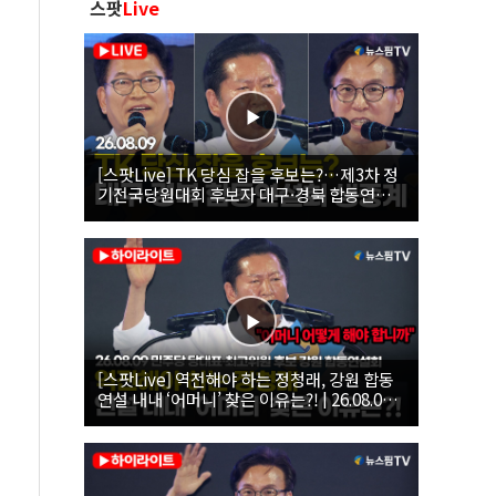
스팟
Live
[스팟Live] TK 당심 잡을 후보는?…제3차 정
기전국당원대회 후보자 대구·경북 합동연설
회 생중계 | 26.08.09
[스팟Live] 역전해야 하는 정청래, 강원 합동
연설 내내 ‘어머니’ 찾은 이유는?! | 26.08.09
더불어민주당 당대표·최고위원 후보 강원 합
동연설회