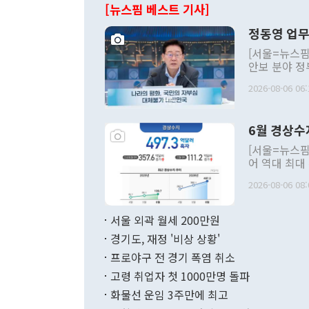
[뉴스핌 베스트 기사]
정동영 업무
[서울=뉴스핌
안보 분야 정
평화공존 발전
2026-08-06 06:
발언 중에는 
언한 것이 있
령은 공개적으
6월 경상수
주의적 희망에
관의 대북 정
[서울=뉴스핌
관 부처 장관
어 역대 최대
관의 무리한 
출 호조로 월
다. [정동영 통일부 장관이 지난달 23일 오후 서울 종로구 정부서울청사에
2026-08-06 08:
료=한국은행] 한국은행이 6일 발표한 '2026년 6월 국제수지(잠정)'에
서 취임 1주년 
면 지난 6월
부 장관 권한
1000만달러
서울 외곽 월세 200만원
발전 구상'을
이에 따라 올
적 갈등 해결
경기도, 재정 '비상 상황'
했다. 경상수
결과 혐오의 
9000만달러
프로야구 전 경기 폭염 취소
년간의 CVI
지 기준 상품
고령 취업자 첫 1000만명 돌파
무너졌다고도 
며 월간 기준
현실을 바꾸는
달러로 38.
화물선 운임 3주만에 최고
를 평화 체제
196.9% 급