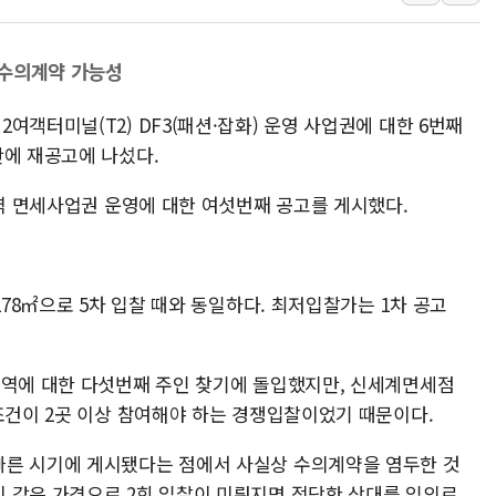
경인고속도로서 차량 4대 연
"AI가 먼저 알아채고 고친
..수의계약 가능성
삼성전자, 美국립연구소와 
여객터미널(T2) DF3(패션·잡화) 운영 사업권에 대한 6번째
[인사] 국무조정실·국무
만에 재공고에 나섰다.
롯데백화점, 앰배서더 2기
한수원 "폭염 속 전력수급
구역 면세사업권 운영에 대한 여섯번째 공고를 게시했다.
박형수 의원 '선관위 견제·감
장동혁, 李 대통령에 "결혼
정부, 독도 조사활동 日 항
278㎡으로 5차 입찰 때와 동일하다. 최저입찰가는 1차 공고
구역에 대한 다섯번째 주인 찾기에 돌입했지만, 신세계면세점
조건이 2곳 이상 참여해야 하는 경쟁입찰이었기 때문이다.
빠른 시기에 게시됐다는 점에서 사실상 수의계약을 염두한 것
 같은 가격으로 2회 입찰이 미뤄지면 적당한 상대를 임의로