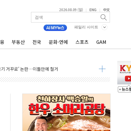
2026.08.09 (일)
ENG
中文
|
|
패밀리 사이트
금융
부동산
전국
문화·연예
스포츠
GAM
억 지급 확정되나…재상고 앞두고 막판 셈법
'행복상자' 전달
극기 거꾸로' 논란…이틀만에 철거
 예술·체육요원 최대 33% 감축
 역대 최대폭 감소한 9.4%↓…유통업계 양극화 심화
 특사'로 콜롬비아 대통령 취임식 참석
시간당 30mm 강한 비...호우 피해 없어
공방…野 "청년 우롱 기괴" vs 與 "송구한 해프닝"
 2026'서 어린이 과학연극 2편 수상
우스' 잠실점, 직장인 핫플레이스로 부상
정 조율 완료…초고가·비거주 1주택 등 여론 수렴"