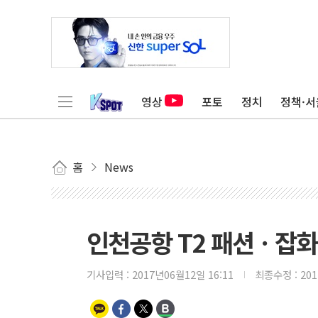
영상
포토
정치
정책·서
홈
News
인천공항 T2 패션ㆍ잡화
기사입력 :
2017년06월12일 16:11
최종수정 :
20