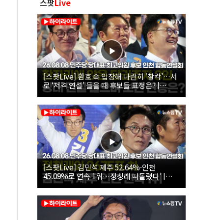
스팟
Live
[스팟Live] 환호 속 입장해 나란히 ‘찰칵’…서
로 ‘저격 연설’ 들을 때 후보들 표정은? |
26.08.08 더불어민주당 당대표·최고위원 후
보 인천 합동연설회
[스팟Live] 김민석 제주 52.64%·인천
45.09%로 연속 1위…정청래 따돌렸다’ |
26.08.08 더불어민주당 당대표·최고위원 후
보 인천 합동연설회