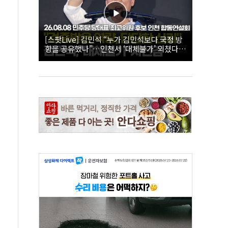
[스팟Live] 김민석 “누가 김민석보다 국정 방
향을 공유했나”…인천서 ‘대체불가’ 외쳤다 |
26.08.08 더불어민주당 당대표·최고위원 후
보 인천 합동연설회