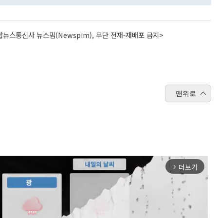
뉴스통신사 뉴스핌(Newspim), 무단 전재-재배포 금지>
맨위로
더보기
arrow_forward_ios