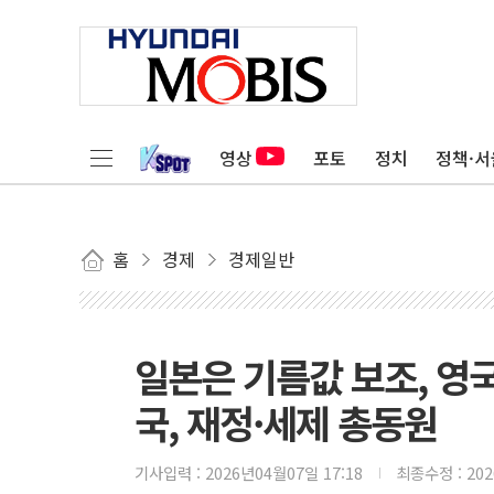
영상
포토
정치
정책·서
홈
경제
경제일반
일본은 기름값 보조, 영
국, 재정·세제 총동원
기사입력 :
2026년04월07일 17:18
최종수정 :
20