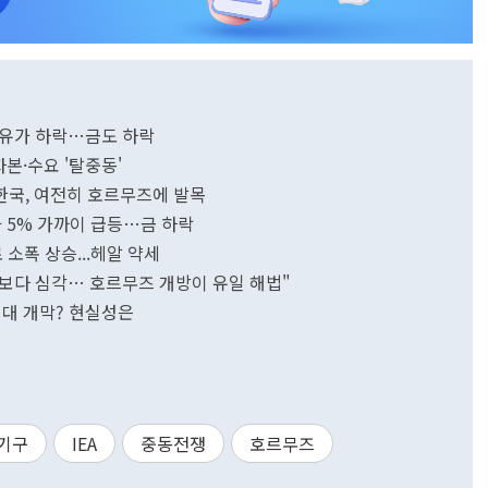
에 유가 하락…금도 하락
자본·수요 '탈중동'
시…한국, 여전히 호르무즈에 발목
가 5% 가까이 급등…금 하락
 소폭 상승...헤알 약세
전 보다 심각… 호르무즈 개방이 유일 해법"
 시대 개막? 현실성은
기구
IEA
중동전쟁
호르무즈