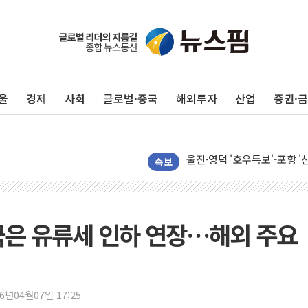
울
경제
사회
글로벌·중국
해외투자
산업
증권·
포항시 재난예산 40억 긴급 
울진·영덕 '호우특보'-포항 '
[종합] 김민석, 정청래에 '0.86
속보
인천 합동연설회 나선 송영길
김민석, 2주차 제주·인천 경선서
인사하는 김민석 당대표 후보
국은 유류세 인하 연장…해외 주요
[속보] 민주, 제주·인천 경선 결
[속보] 민주, 인천 경선 결과 발
[속보] 민주, 제주 경선 결과 발
26년04월07일 17:25
이번주 국내 주요 금융일정(8.1