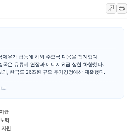
가
美, 이란전 출구전략 만지작
가
강릉·동해·삼척 시간당 최대 
폐기물 수거하다 참변…60대
서울 중랑구 주택가서 흉기 난
李대통령 "결혼 때문에 손해 
여수 오동도 인근 해상서 모
국제유가 급등에 해외 주요국 대응을 집계했다.
추미애, '위안부' 피해자 기림
 영국은 유류세 연장과 에너지요금 상한 하향했다.
인천 선재도 갯벌서 해루질 중
 결의, 한국도 26조원 규모 추가경정예산 제출했다.
인천서 말다툼 중 어머니 흉기
'화합' 꺼낸 김민석에 '뻔뻔
어요.
 지급
 노력
별 지원