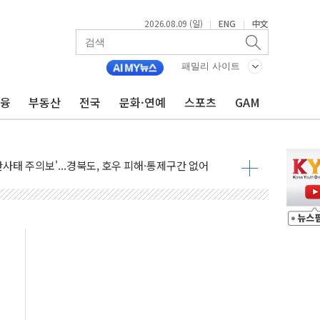
2026.08.09 (일)
ENG
中文
|
|
패밀리 사이트
금융
부동산
전국
문화·연예
스포츠
GAM
투입…고수온 양식장 복구·지원 '총력'
산사태 주의보'...경북도, 호우 피해·통제구간 없어
%p' 차 재역전 성공...金 45.42% vs 鄭 44.56%
·정청래·김민석 당대표 후보
 정청래에 승리...47.75% vs 42.08%
과 발표...김민석 47.75% 정청래 42.08%
표...김민석 45.09% 정청래 43.27% 송영길 11.63%
표...김민석 52.64% 정청래 39.89% 송영길 7.47%
0~8.14)