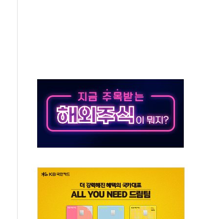
…공습 한계·탄약 부족 현실화
50㎜ 폭우…강원 동해안 강한 비 이어져
 환경미화원 수거차에 치여 사망
동…60대 남성 2명 숨져
보는 일 없게"…'결혼 페널티' 22개 과제 손본다
터보트 전복…1명 사망·1명 실종
의 날 참석..."국제적 시민 연대로 목소리 내야"
 실종 60대 나흘만에 숨진 채 발견
 살해 10대 아들 체포
' 받아친 정청래…제주 연설서 신경전 고조