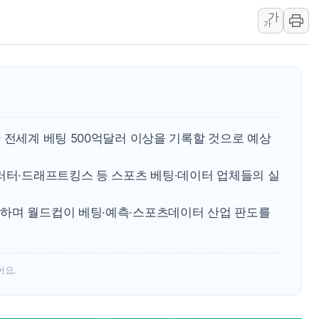
中 전방위 아파트 부양
가
가
인제 용대리 계곡서 수
동해시, 11~14일 '
강원 중·남부 동해안 
청양 밭에서 일하던 9
폭염에 車 운전면허 기
 전세계 베팅 500억달러 이상을 기록할 것으로 예상
李대통령, 'ISA·주가
플러터·드래프트킹스 등 스포츠 베팅·데이터 업체들의 실
하며 월드컵이 베팅·예측·스포츠데이터 산업 판도를
어요.