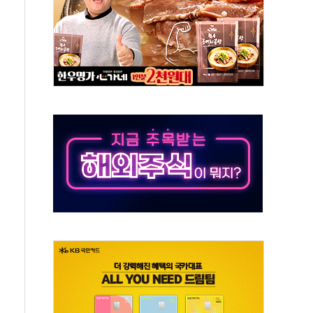
, 수도 베이징도 부동산 규제 철폐
위 상승으로 피서객 7명 고립…전원 구조
별똥별 멍' 운영…페르세우스 유성우 관측
시간당 50mm 이상 폭우…호우경보 발효
0대 숨져…온열질환 여부 조사
능시험 오전 집중 편성…체감온도 38도 넘으면 중단
누르기 방지법' 전면 재검토 지시