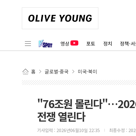
영상
포토
정치
정책·서
홈
글로벌·중국
미국·북미
"76조원 몰린다"…2026
전쟁 열린다
기사입력 :
2026년06월10일 22:35
최종수정 :
20