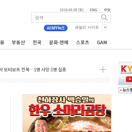
2026.08.08 (토)
ENG
中文
|
|
만지작…공습 한계·탄약 부족 현실화
패밀리 사이트
 최대 50㎜ 폭우…강원 동해안 강한 비 어어져
…60대 환경미화원 수거차에 치여 사망
금융
부동산
전국
문화·연예
스포츠
GAM
흉기 난동…60대 남성 2명 숨져
손해 보는 일 없게"…'결혼 페널티' 22개 과제 손본다
서 모터보트 전복…1명 사망·1명 실종
자 기림의 날 참석..."국제적 시민 연대로 목소리 내야"
질 중 실종 60대 나흘만에 숨진 채 발견
 흉기 살해 10대 아들 체포
 '뻔뻔' 받아친 정청래…제주 연설서 신경전 고조
재검토 지시…與 "적극 환영"·野 "졸속 국정"
주의보…10일까지 최대 3.5m 높은 물결
사망 23명…정부, 비상대응기구 가동