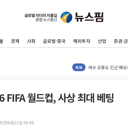
美, 이란전 출구전략 
강릉·동해·삼척 시간당
폐기물 수거하다 참변
울
경제
사회
글로벌·중국
해외투자
산업
증권·
서울 중랑구 주택가서 
李대통령 "결혼 때문에 
여수 오동도 인근 해상
속보
추미애, '위안부' 피해
인천 선재도 갯벌서 해루
인천서 말다툼 중 어머니
 FIFA 월드컵, 사상 최대 베팅
'화합' 꺼낸 김민석에
李대통령, ISA 개편 
동해중부 전 해상 풍랑
26년06월11일 06:48
연일 폭염에 온열질환 