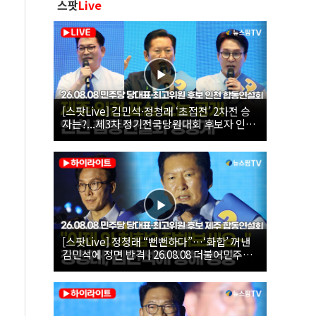
스팟
Live
[스팟Live] 김민석·정청래 ‘초접전’ 2차전 승
자는?...제3차 정기전국당원대회 후보자 인천
합동연설회 생중계 | 26.08.08
[스팟Live] 정청래 “뻔뻔하다”…‘화합’ 꺼낸
김민석에 정면 반격 | 26.08.08 더불어민주당
당대표·최고위원 후보 제주 합동연설회