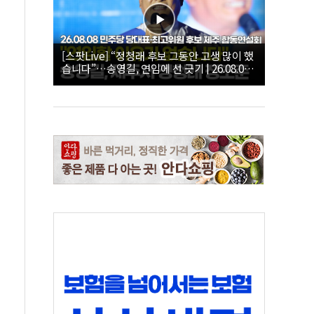
[스팟Live] “정청래 후보 그동안 고생 많이 했
습니다”…송영길, 연임에 선 긋기 | 26.08.08
더불어민주당 당대표·최고위원 후보 제주 합
동연설회