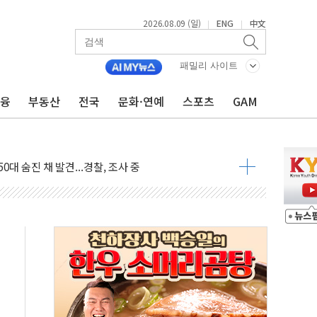
2026.08.09 (일)
ENG
中文
|
|
패밀리 사이트
금융
부동산
전국
문화·연예
스포츠
GAM
고 발생…작업자 1명 숨져
철강 AI융합실증센터' 들어선다
대 숨진 채 발견...경찰, 조사 중
.48%p 차 선두 유지...金 46.01% vs 鄭 44.53%
기 당선...합산득표율 68.63%
해 10대 구속…범행 후 반려견도 죽여
 정청래에 승리…金 48.54% vs 鄭 44.40%
경선 결과...김민석 48.54% 정청래 44.40%
발표...김민석 47.37% 정청래 45.71% 송영길 6.92%
발표...정청래 47.82% 김민석 46.35% 송영길 5.83%
발표...김민석 50.30% 정청래 41.94% 송영길 7.76%