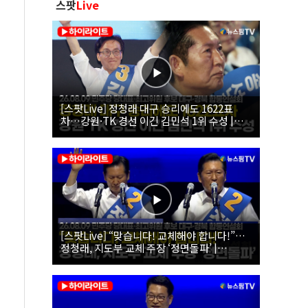
스팟
Live
[스팟Live] 정청래 대구 승리에도 1622표
차…강원·TK 경선 이긴 김민석 1위 수성 |
26.08.09 더불어민주당 당대표·최고위원 후
보 대구·경북 합동연설회
[스팟Live] “맞습니다! 교체해야 합니다!”…
정청래, 지도부 교체 주장 ‘정면돌파’ |
26.08.09 더불어민주당 당대표·최고위원 후
보 대구·경북 합동연설회