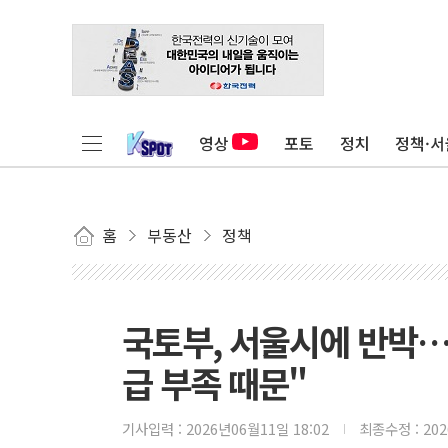
영상
포토
정치
정책·서
홈
부동산
정책
국토부, 서울시에 반박…
급 부족 때문"
기사입력 :
2026년06월11일 18:02
최종수정 :
20