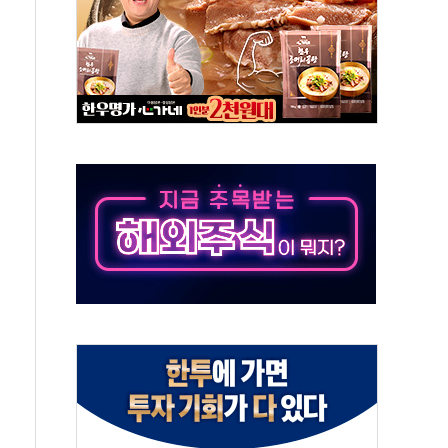
객 400명 맞이…"마음 잇는 시간 되길"
 지급 확정되나…재상고 앞두고 막판 셈법
'행복상자' 전달
극기 거꾸로' 논란…이틀만에 철거
 예술·체육요원 최대 33% 감축
 역대 최대폭 감소한 9.4%↓…유통업계 양극화 심화
 특사'로 콜롬비아 대통령 취임식 참석
시간당 30mm 강한 비...호우 피해 없어
방…野 "청년 우롱 기괴" vs 與 "송구한 해프닝"