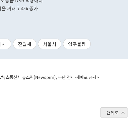
보증금 DSR 적용해야"
 거래 7.4% 증가
대차
전월세
서울시
입주물량
뉴스통신사 뉴스핌(Newspim), 무단 전재-재배포 금지>
맨위로