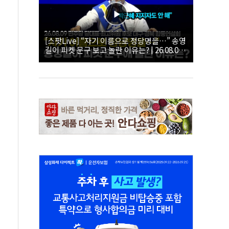
[스팟Live] “자기 이름으로 정당명을…” 송영
길이 피켓 문구 보고 놀란 이유는? | 26.08.09
더불어민주당 당대표·최고위원 후보 대구·경
북 합동연설회