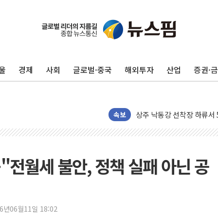
울
경제
사회
글로벌·중국
해외투자
산업
증권·
평택 진위면 공장서 질식사
포항 블루밸리 국가산단에 '
상주 낙동강 선착장 하류서 50
[종합] 김민석, 정청래에 누적 1
속보
민주당 경북도당위원장에 오중
인천서 말다툼 중 어머니 살
김민석, 강원·대구·경북 경선서
"전월세 불안, 정책 실패 아닌 공
[속보] 민주, 강원·대구·경북 
[속보] 민주, 경북 경선 결과 
[속보] 민주, 대구 경선 결과 
26년06월11일 18:02
[속보] 민주, 강원 경선 결과 