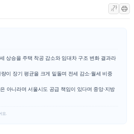
가
정재헌 CEO, SKT 장기고
가
최태원, 노소영에 9440억
하나금융, 명동 소상공인에 
인천시 광복절 현수막 '태
병무청, 보충역 전면 손질…
홈플러스發 대형마트 판매,
세 상승을 주택 착공 감소와 임대차 구조 변화 결과라
윤준병·이해민 의원, '정부
'호우·산사태 주의보' 울진 
물량이 장기 평균을 크게 밑돌며 전세 감소·월세 비중
여야, 황희 '버스 하우스' 공
은 아니라며 서울시도 공급 책임이 있다며 중앙·지방
어요.