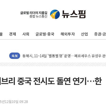
울
경제
사회
글로벌·중국
해외투자
산업
증권·
中 전방위 아파트 부양, 수도 베이징도 부동산 규제 철폐
인제 용대리 계곡서 수위 상승으로 피서객 7명 고립…전원
동해시, 11~14일 '별똥별 멍' 운영…페르세우스 유성우 
강원 중·남부 동해안 시간당 50mm 이상 폭우…호우경보
속보
청양 밭에서 일하던 90대 숨져…온열질환 여부 조사
폭염에 車 운전면허 기능시험 오전 집중 편성…체감온도 3
李대통령, 'ISA·주가누르기 방지법' 전면 재검토 지시
 지브리 중국 전시도 돌연 연기…한
'호우 특보' 경북 울진 시간당 20~30mm 강한 비...가뭄 
주말 무더위·열대야 지속…내륙 곳곳 소나기
오세훈 "용산공원 주택 검토, 민주당 스스로 원칙 뒤집는 
25년12월10일 09:28
충북 주말 무더위 지속…청주·진천 35도, 곳곳 소나기