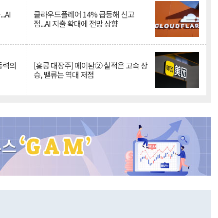
.AI
클라우드플레어 14% 급등해 신고
점...AI 지출 확대에 전망 상향
 동력의
[홍콩 대장주] 메이퇀② 실적은 고속 상
승, 밸류는 역대 저점