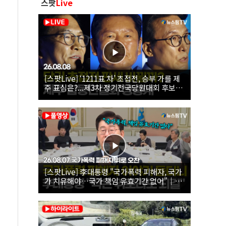
스팟
Live
[스팟Live] ‘1211표 차’ 초접전, 승부 가를 제
주 표심은?...제3차 정기전국당원대회 후보자
제주 합동연설회 생중계 | 26.08.08
[스팟Live] 李대통령 "국가폭력 피해자, 국가
가 치유해야…국가 책임 유효기간 없어"｜
26.08.07 국가폭력 피해자 위로 오찬