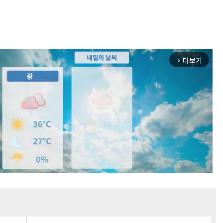
더보기
arrow_forward_ios
Mute