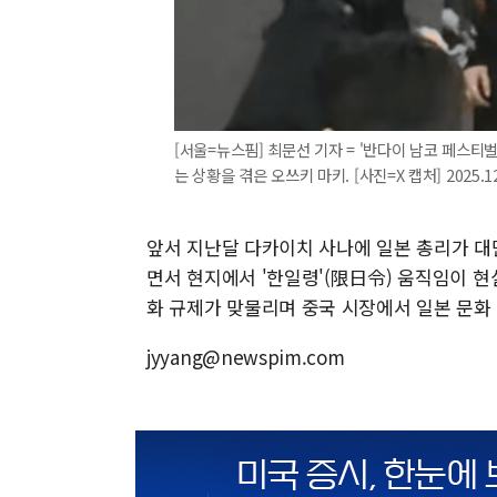
[서울=뉴스핌] 최문선 기자 = '반다이 남코 페스티
는 상황을 겪은 오쓰키 마키. [사진=X 캡처] 2025.1
앞서 지난달 다카이치 사나에 일본 총리가 대
면서 현지에서 '한일령'(限日令) 움직임이 
화 규제가 맞물리며 중국 시장에서 일본 문화
jyyang@newspim.com