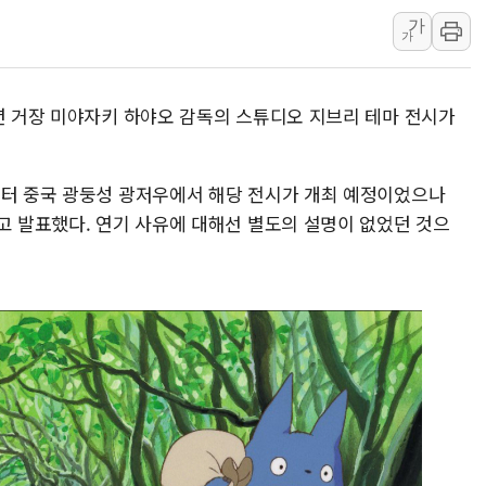
가
10월 보완수사권 폐지·공소청 출범…피해자들 '범죄 사각
가
한상협, 업계 개인정보 보안 새판 짠다…'자율규제단체' 
민주당, 오늘 제주·인천 경선 발표...김민석 '재역전' vs 정
이션 거장 미야자키 하야오 감독의 스튜디오 지브리 테마 전시가
뉴욕증시, 고용 쇼크에 금리 인상 우려 후퇴…S&P500 
트럼프, 쿡 연준 이사 해임 재추진…"26일까지 의혹 소명"
유럽증시, 美 고용 예상 밖 부진에 연준 금리 인상 가능성 
주터 중국 광둥성 광저우에서 해당 전시가 개최 예정이었으나
고 발표했다. 연기 사유에 대해선 별도의 설명이 없었던 것으
미 연준 매파 기세 꺾이나…고용 감소에 9월 동결 전망 우
[종합] 이슬람 수니파 3국, '공동방위협정' 체결… 이스라
트럼프, 백신·자폐증 행정명령 검토…"이르면 다음 주"