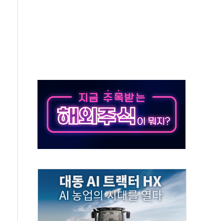
지대' 우려
타진
청래 '격차 확대'
최고치
 요구
낮아지며 상승… STOXX 600 지수는 나흘 연속 최고치
세
엘·이란 위협에 맞설 자체 억지력 강화