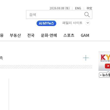
2026.08.08 (토)
ENG
中文
|
|
패밀리 사이트
금융
부동산
전국
문화·연예
스포츠
GAM
 구조
관측
 발효
8도 넘으면 중단
해소될 듯
것"