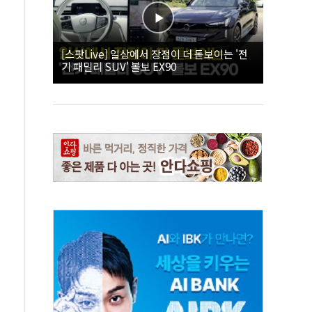
[스팟Live] 일상에서 장점이 더 돋보이는 '전
기 패밀리 SUV' 볼보 EX90