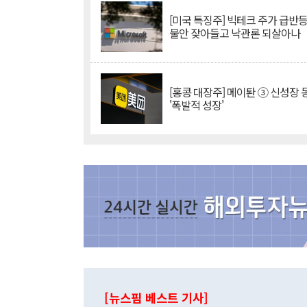
[미국 특징주] 빅테크 주가 급반등..
불안 잦아들고 낙관론 되살아나
[홍콩 대장주] 메이퇀 ③ 신성장
'폭발적 성장'
[뉴스핌 베스트 기사]