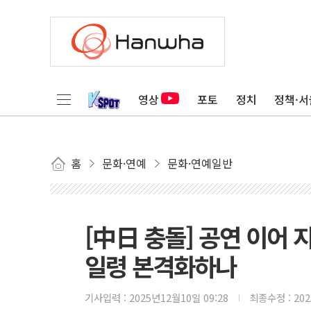
영상
포토
정치
정책·서
홈
문화·연예
문화·연예일반
[中日 충돌] 공연 이어
일령 본격화하나
기사입력 :
2025년12월10일 09:28
최종수정 :
20