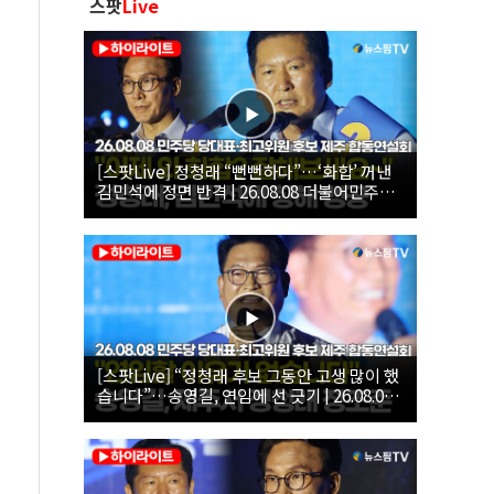
스팟
Live
[스팟Live] 정청래 “뻔뻔하다”…‘화합’ 꺼낸
김민석에 정면 반격 | 26.08.08 더불어민주당
당대표·최고위원 후보 제주 합동연설회
[스팟Live] “정청래 후보 그동안 고생 많이 했
습니다”…송영길, 연임에 선 긋기 | 26.08.08
더불어민주당 당대표·최고위원 후보 제주 합
동연설회