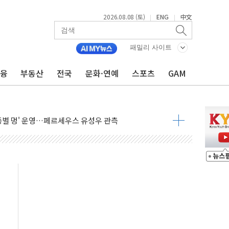
2026.08.08 (토)
ENG
中文
|
|
패밀리 사이트
금융
부동산
전국
문화·연예
스포츠
GAM
자 기림의 날 참석..."국제적 시민 연대로 목소리 내야"
루질 중 실종 60대 나흘만에 숨진 채 발견
니 흉기 살해 10대 아들 체포
 '뻔뻔' 받아친 정청래…제주 연설서 신경전 고조
재검토 지시…與 "적극 환영"·野 "졸속 국정"
주의보…10일까지 최대 3.5m 높은 물결
 사망 23명…정부, 비상대응기구 가동
, 수도 베이징도 부동산 규제 철폐