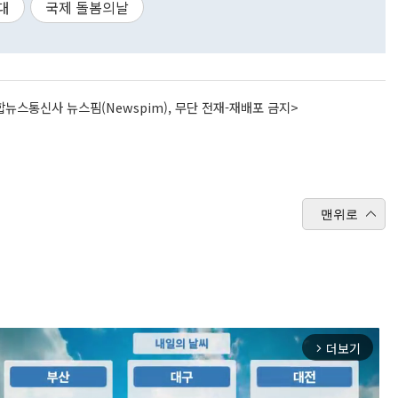
대
국제 돌봄의날
뉴스통신사 뉴스핌(Newspim), 무단 전재-재배포 금지>
맨위로
더보기
arrow_forward_ios