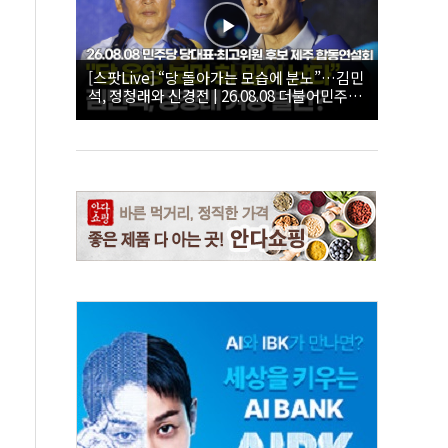
[스팟Live] “당 돌아가는 모습에 분노”…김민
석, 정청래와 신경전 | 26.08.08 더불어민주당
당대표·최고위원 후보 제주 합동연설회