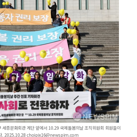
로구 세종문화회관 계단 앞에서 10.29 국제돌봄의날 조직위원회 회원들이
025.10.28 choipix16@newspim.com