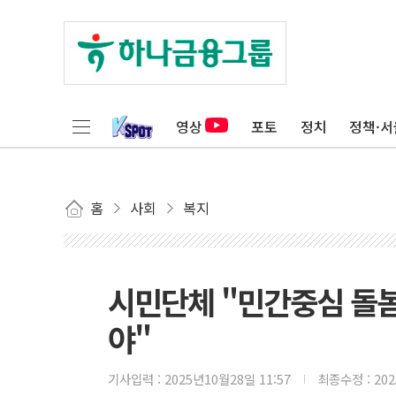
영상
포토
정치
정책·서
홈
사회
복지
시민단체 "민간중심 돌봄
야"
기사입력 :
2025년10월28일 11:57
최종수정 :
20