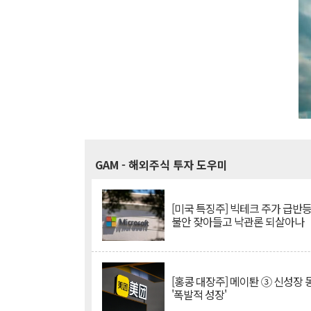
GAM
- 해외주식 투자 도우미
[미국 특징주] 빅테크 주가 급반등..
불안 잦아들고 낙관론 되살아나
[홍콩 대장주] 메이퇀 ③ 신성장
'폭발적 성장'