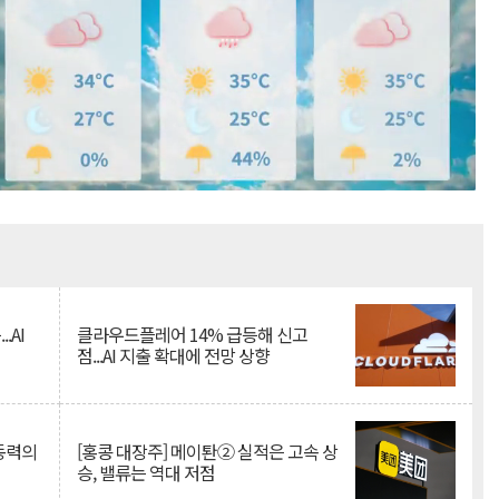
Mute
.AI
클라우드플레어 14% 급등해 신고
점...AI 지출 확대에 전망 상향
 동력의
[홍콩 대장주] 메이퇀② 실적은 고속 상
승, 밸류는 역대 저점