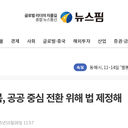
울
경제
사회
글로벌·중국
해외투자
산업
증권·
추미애, '위안부' 피해
속보
인천 선재도 갯벌서 해
인천서 말다툼 중 어머
'화합' 꺼낸 김민석에
, 공공 중심 전환 위해 법 제정해
李대통령, ISA 개편 
동해중부 전 해상 풍랑
연일 폭염에 온열질환
25년10월28일 11:57
中 전방위 아파트 부양