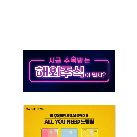
수위 상승으로 피서객 7명 고립…전원 구조
'별똥별 멍' 운영…페르세우스 유성우 관측
 시간당 50mm 이상 폭우…호우경보 발효
90대 숨져…온열질환 여부 조사
기능시험 오전 집중 편성…체감온도 38도 넘으면 중단
가누르기 방지법' 전면 재검토 지시
 시간당 20~30mm 강한 비...가뭄 해소될 듯
지속…내륙 곳곳 소나기
 검토, 민주당 스스로 원칙 뒤집는 것"
…청주·진천 35도, 곳곳 소나기
지·공소청 출범…피해자들 '범죄 사각지대' 우려
 보안 새판 짠다…'자율규제단체' 타진