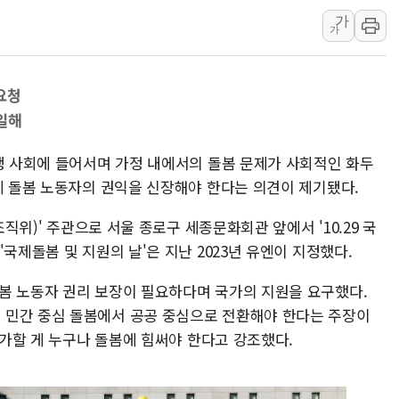
가
인제 용대리 계곡서 
가
동해시, 11~14일 
강원 중·남부 동해안
 요청
청양 밭에서 일하던 
일해
폭염에 車 운전면허 
李대통령, 'ISA·주
출생 사회에 들어서며 가정 내에서의 돌봄 문제가 사회적인 화두
'호우 특보' 경북 울진
께 돌봄 노동자의 권익을 신장해야 한다는 의견이 제기됐다.
주말 무더위·열대야 
조직위)' 주관으로 서울 종로구 세종문화회관 앞에서 '10.29 국
오세훈 "용산공원 주택
국제돌봄 및 지원의 날'은 지난 2023년 유엔이 지정했다.
충북 주말 무더위 지속
봄 노동자 권리 보장이 필요하다며 국가의 지원을 요구했다.
10월 보완수사권 폐
 민간 중심 돌봄에서 공공 중심으로 전환해야 한다는 주장이
한상협, 업계 개인정보
 전가할 게 누구나 돌봄에 힘써야 한다고 강조했다.