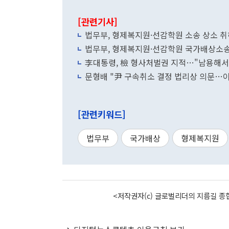
[관련기사]
법무부, 형제복지원·선감학원 소송 상소 
법무부, 형제복지원·선감학원 국가배상소송
李대통령, 檢 형사처벌권 지적…"남용해서
문형배 "尹 구속취소 결정 법리상 의문…이
[관련키워드]
법무부
국가배상
형제복지원
<저작권자(c) 글로벌리더의 지름길 종합