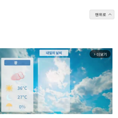
맨위로
더보기
arrow_forward_ios