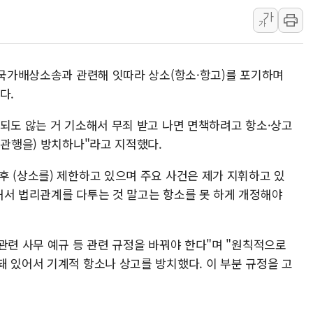
가
강릉·동해·삼척 시간당 최대 
가
폐기물 수거하다 참변…60대
서울 중랑구 주택가서 흉기 난
근 국가배상소송과 관련해 잇따라 상소(항소·항고)를 포기하며
李대통령 "결혼 때문에 손해 
다.
여수 오동도 인근 해상서 모
추미애, '위안부' 피해자 기림
 되도 않는 거 기소해서 무죄 받고 나면 면책하려고 항소·상고
 관행을) 방치하나"라고 지적했다.
인천 선재도 갯벌서 해루질 중
인천서 말다툼 중 어머니 흉기
후 (상소를) 제한하고 있으며 주요 사건은 제가 지휘하고 있
'화합' 꺼낸 김민석에 '뻔뻔
해서 법리관계를 다투는 것 말고는 항소를 못 하게 개정해야
관련 사무 예규 등 관련 규정을 바꿔야 한다"며 "원칙적으로
돼 있어서 기계적 항소나 상고를 방치했다. 이 부분 규정을 고