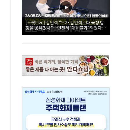
[스팟Live] 김민석 “누가 김민석보다 국정 방
향을 공유했나”…인천서 ‘대체불가’ 외쳤다 |
26.08.08 더불어민주당 당대표·최고위원 후
보 인천 합동연설회