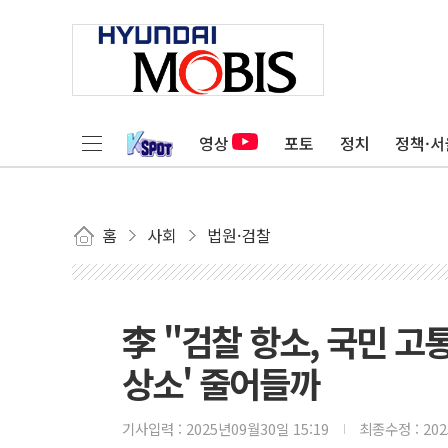
영상
포토
정치
정책·서
홈
사회
법원·검찰
李 "검찰 항소, 국민 고
상소' 줄어들까
기사입력 :
2025년09월30일 15:19
최종수정 :
20