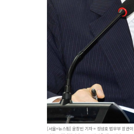
[서울=뉴스핌] 윤창빈 기자 = 정성호 법무부 장관