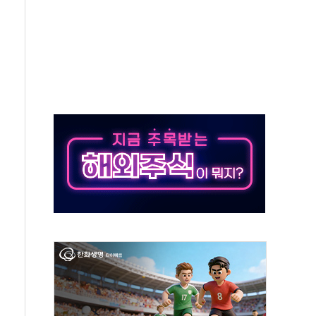
50㎜ 폭우…강원 동해안 강한 비 이어져
 환경미화원 수거차에 치여 사망
동…60대 남성 2명 숨져
보는 일 없게"…'결혼 페널티' 22개 과제 손본다
터보트 전복…1명 사망·1명 실종
의 날 참석..."국제적 시민 연대로 목소리 내야"
 실종 60대 나흘만에 숨진 채 발견
 살해 10대 아들 체포
' 받아친 정청래…제주 연설서 신경전 고조