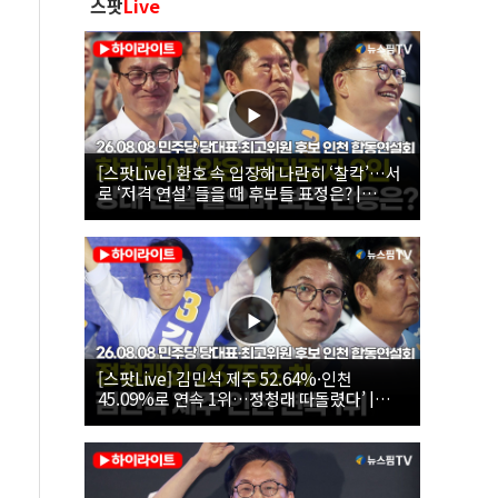
스팟
Live
[스팟Live] 환호 속 입장해 나란히 ‘찰칵’…서
로 ‘저격 연설’ 들을 때 후보들 표정은? |
26.08.08 더불어민주당 당대표·최고위원 후
보 인천 합동연설회
[스팟Live] 김민석 제주 52.64%·인천
45.09%로 연속 1위…정청래 따돌렸다’ |
26.08.08 더불어민주당 당대표·최고위원 후
보 인천 합동연설회