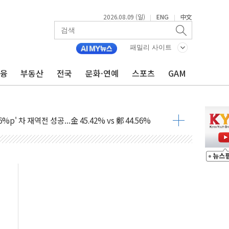
2026.08.09 (일)
ENG
中文
|
|
패밀리 사이트
금융
부동산
전국
문화·연예
스포츠
GAM
투입…고수온 양식장 복구·지원 '총력'
산사태 주의보'...경북도, 호우 피해·통제구간 없어
%p' 차 재역전 성공...金 45.42% vs 鄭 44.56%
·정청래·김민석 당대표 후보
 정청래에 승리...47.75% vs 42.08%
과 발표...김민석 47.75% 정청래 42.08%
표...김민석 45.09% 정청래 43.27% 송영길 11.63%
표...김민석 52.64% 정청래 39.89% 송영길 7.47%
0~8.14)
…공습 한계·탄약 부족 현실화