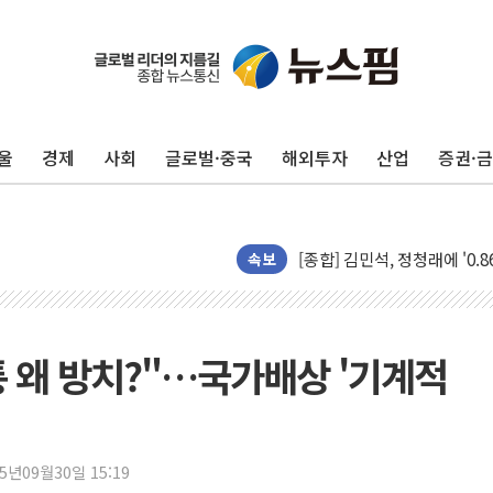
울
경제
사회
글로벌·중국
해외투자
산업
증권·
포항시 재난예산 40억 긴급 
울진·영덕 '호우특보'-포항 '
[종합] 김민석, 정청래에 '0.86
인천 합동연설회 나선 송영길
속보
김민석, 2주차 제주·인천 경선서
인사하는 김민석 당대표 후보
[속보] 민주, 제주·인천 경선 결
통 왜 방치?"…국가배상 '기계적
[속보] 민주, 인천 경선 결과 발
[속보] 민주, 제주 경선 결과 발
이번주 국내 주요 금융일정(8.1
25년09월30일 15:19
美, 이란전 출구전략 만지작