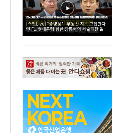
[스팟Live] *풀영상* "부동산 지옥 고집한다
면!"...李대통령 향한 장동혁의 서슬퍼런 일갈
| 26.08.07 국민의힘 부동산정책 정상화 특별
위원회 전체회의