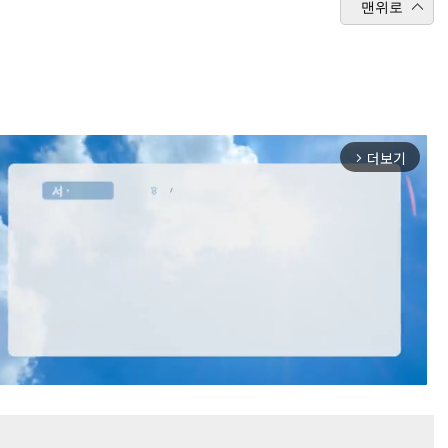
맨위로
더보기
arrow_forward_ios