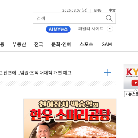
2026.08.07 (금)
ENG
中文
|
|
점화 조짐…한미 지배구조 다시 요동
익 4배 '껑충'…전부문 약진
패밀리 사이트
 강자' 다이소·시코르…뷰티 유통 지각변동 본격화
금융
부동산
전국
문화·연예
스포츠
GAM
두산퓨얼셀, SOFC에 사활
혜택 축소에 반발…"정책 신뢰 뒤집어"
표 전면에...임원·조직 대대적 개편 예고
페이스와 '누리호 5기분 엔진 구성품' 수주
당분간 1400원 초반대 등락"
 확보' 신용해 前교정본부장 불구속 기소
원, 테네시주 경선서 낙선
 사이드카·널뛰기에 개미들 '패닉'
 반도체 EPC 추가 수주
 자사주 취득
8.5% 증가... 해외 자회사가 이끈 '더블 성장'