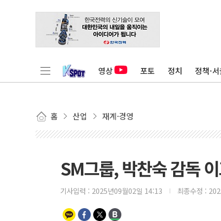
영상
포토
정치
정책·서
홈
산업
재계·경영
SM그룹, 박찬숙 감독 
기사입력 :
2025년09월02일 14:13
최종수정 :
20