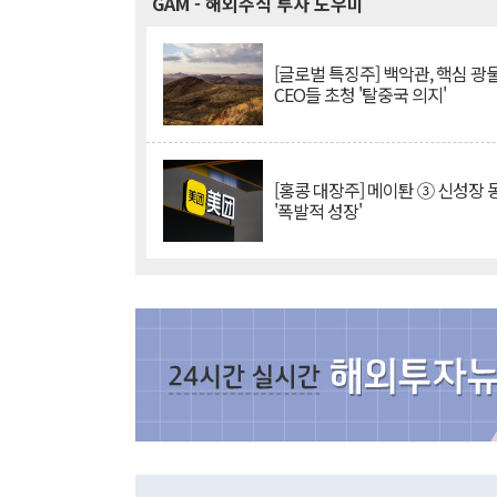
GAM
- 해외주식 투자 도우미
[글로벌 특징주] 백악관, 핵심 광
CEO들 초청 '탈중국 의지'
[홍콩 대장주] 메이퇀 ③ 신성장
'폭발적 성장'