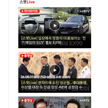
스팟
Live
[스팟Live] 일상에서 장점이 더 돋보이는 '전
기 패밀리 SUV' 볼보 EX90
[스팟Live] 한자리에 모인 장군들...李대통령,
이상렬 대장 등 진급 장성 4명에 삼정검 수치
직접 수여｜26.08.07 장성 진급·삼정검 수치
수여식