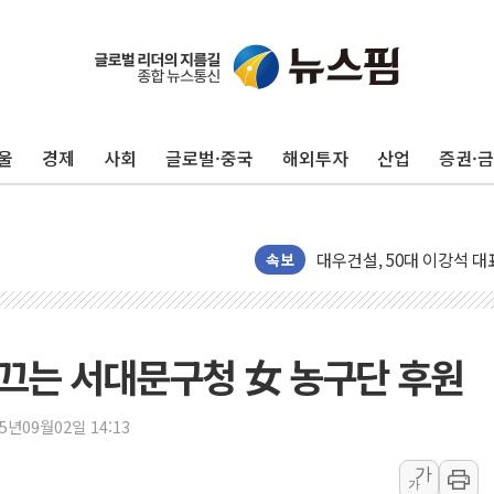
4자 연합 균열에 분쟁 재
금호석유화학, 2분기 영업
CJ올리브영 흔드는 '신흥
울
경제
사회
글로벌·중국
해외투자
산업
증권·
"PAFC만으론 어렵다"…
임대사업자, 등록임대 세제
대우건설, 50대 이강석 대
비츠로넥스텍, 한화에어로스
속보
1410원대 내려간 환율, "
종합특검, '계엄 수용공간
친트럼프 오글스 미 하원의
이끄는 서대문구청 女 농구단 후원
"주식이야 코인이야"…연속
에쓰씨엔지니어링, 큐니티와
25년09월02일 14:13
애드포러스, 30억원 규모
가
가
롯데웰푸드, 2분기 영업익 8