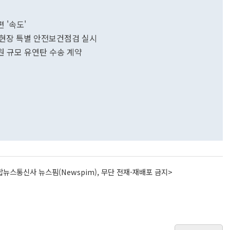
 '속도'
곳 현장 특별 안전보건점검 실시
원 규모 유연탄 수송 계약
뉴스통신사 뉴스핌(Newspim), 무단 전재-재배포 금지>