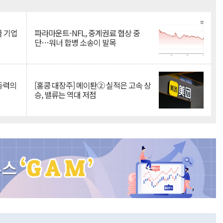
Mute
물 기업
파라마운트-NFL, 중계권료 협상 중
단…워너 합병 소송이 발목
 동력의
[홍콩 대장주] 메이퇀② 실적은 고속 상
승, 밸류는 역대 저점