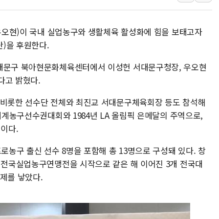
이성윤 '호남 민심은 주석
나경원 의원 "장기보유 1
 우오현)이 국내 실업농구와 생활체육 활성화에 힘을 보태고자
李대통령, 규제합리화위 
)을 후원한다.
한병도 "국민의힘, 말로만
서대문구 북아현문화체육센터에서 이성헌 서대문구청장, 우오현
금투협, ChatGPT로 투
다고 밝혔다.
박홍근 "국가재정시스템 
 비롯한 선수단 전체와 최진교 서대문구체육회장 등도 참석해
 세계농구선수권대회와 1984년 LA 올림픽 은메달의 주역으로,
이다.
로농구 출신 선수 8명을 포함해 총 13명으로 구성돼 있다. 창
린 전국실업농구연맹전을 시작으로 같은 해 이어진 3개 전국대
제를 낳았다.