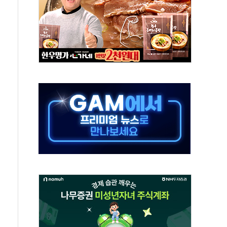
야청' 파장…친명계 "처절한 역사를 말장난으로" 비판
주택자 과도한 세금 부당"…소득세법 개정안 발의 예고
부위원장에 김태유·국립외교원장에 김흥규
 주택 공급…도시정비법·주택법 등 처리 협조하라"
자 웹리포트 만든다…AI 금융데이터 분석 과정 개설
안정성 한순간도 흔들려선 안돼"