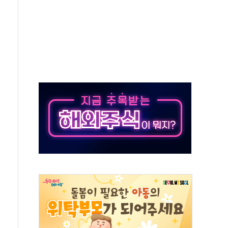
동…60대 남성 2명 숨져
보는 일 없게"…'결혼 페널티' 22개 과제 손본다
터보트 전복…1명 사망·1명 실종
의 날 참석..."국제적 시민 연대로 목소리 내야"
 실종 60대 나흘만에 숨진 채 발견
 살해 10대 아들 체포
' 받아친 정청래…제주 연설서 신경전 고조