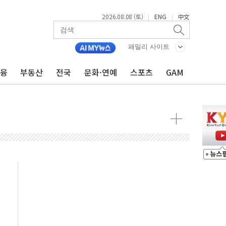
2026.08.08 (토)
ENG
中文
|
|
투입…고수온 양식장 복구·지원 '총력'
패밀리 사이트
산사태 주의보'...경북도, 호우 피해·통제구간 없어
금융
부동산
전국
문화·연예
스포츠
GAM
%p' 차 재역전 성공...金 45.42% vs 鄭 44.56%
·정청래·김민석 당대표 후보
 정청래에 승리...47.75% vs 42.08%
과 발표...김민석 47.75% 정청래 42.08%
표...김민석 45.09% 정청래 43.27% 송영길 11.63%
표...김민석 52.64% 정청래 39.89% 송영길 7.47%
0~8.14)
…공습 한계·탄약 부족 현실화
50㎜ 폭우…강원 동해안 강한 비 이어져
 환경미화원 수거차에 치여 사망