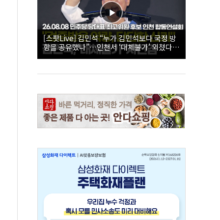
[스팟Live] 김민석 “누가 김민석보다 국정 방
향을 공유했나”…인천서 ‘대체불가’ 외쳤다 |
26.08.08 더불어민주당 당대표·최고위원 후
보 인천 합동연설회