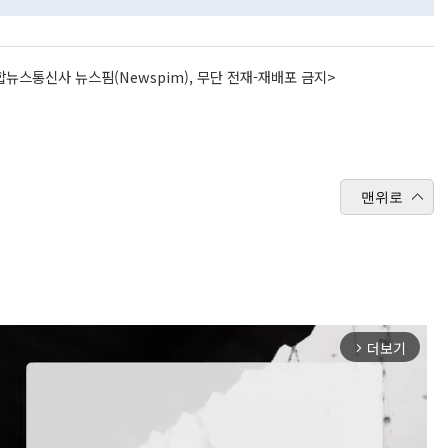
뉴스통신사 뉴스핌(Newspim), 무단 전재-재배포 금지>
맨위로
더보기
arrow_forward_ios