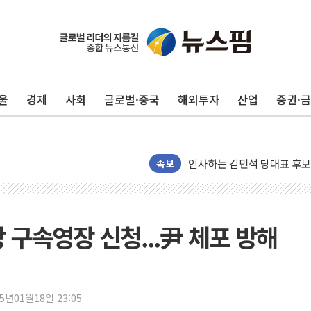
포항시 재난예산 40억 긴급 
울진·영덕 '호우특보'-포항 '
울
경제
사회
글로벌·중국
해외투자
산업
증권·
[종합] 김민석, 정청래에 '0.86
인천 합동연설회 나선 송영길
김민석, 2주차 제주·인천 경선서
인사하는 김민석 당대표 후보
속보
[속보] 민주, 제주·인천 경선 결
[속보] 민주, 인천 경선 결과 발
[속보] 민주, 제주 경선 결과 발
 구속영장 신청...尹 체포 방해
이번주 국내 주요 금융일정(8.1
美, 이란전 출구전략 만지작
강릉·동해·삼척 시간당 최대 
25년01월18일 23:05
폐기물 수거하다 참변…60대