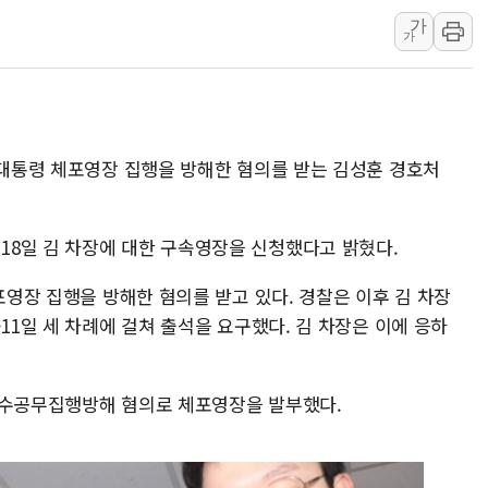
가
서울 중랑구 주택가서 흉기 난
가
李대통령 "결혼 때문에 손해 
여수 오동도 인근 해상서 모
추미애, '위안부' 피해자 기림
인천 선재도 갯벌서 해루질 중
 대통령 체포영장 집행을 방해한 혐의를 받는 김성훈 경호처
인천서 말다툼 중 어머니 흉기
'화합' 꺼낸 김민석에 '뻔뻔
8일 김 차장에 대한 구속영장을 신청했다고 밝혔다.
체포영장 집행을 방해한 혐의를 받고 있다. 경찰은 이후 김 차장
11일 세 차례에 걸쳐 출석을 요구했다. 김 차장은 이에 응하
특수공무집행방해 혐의로 체포영장을 발부했다.