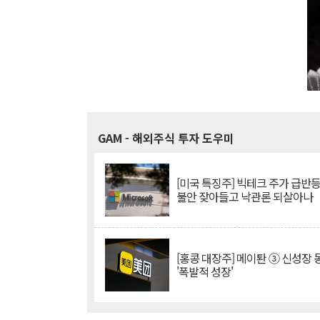
GAM
- 해외주식 투자 도우미
[미국 특징주] 빅테크 주가 급반등..
불안 잦아들고 낙관론 되살아나
[홍콩 대장주] 메이퇀 ③ 신성장
'폭발적 성장'