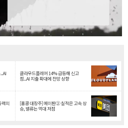
Mute
.AI
클라우드플레어 14% 급등해 신고
점...AI 지출 확대에 전망 상향
 동력의
[홍콩 대장주] 메이퇀② 실적은 고속 상
승, 밸류는 역대 저점