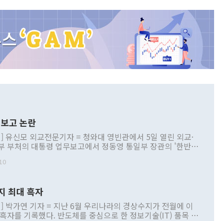
보고 논란
] 유신모 외교전문기자 = 청와대 영빈관에서 5일 열린 외교·
부 부처의 대통령 업무보고에서 정동영 통일부 장관의 '한반도
 구상'과 업무보고 발언이 논란을 빚고 있다. 이날 정 장관의
10
정부 내 조율을 거치지 않은 사안을 정책으로 추진하겠다고 공
는가 하면 사실 관계에 맞지 않은 설명도 있었다. 이재명 대통
로 신중을 기해 달라고 경고했고, 조현 외교부 장관은 '이상
지 최대 흑자
 근거한 비현실적 구상'이라는 비판을 내놨다. 그동안 정 장
책 관련 발언이 물의를 빚은 적은 여러 번 있지만 대통령과 유
] 박가연 기자 = 지난 6월 우리나라의 경상수지가 전월에 이
이 공개적으로 부정적 입장을 표명한 것은 이례적이다. 정 장
 흑자를 기록했다. 반도체를 중심으로 한 정보기술(IT) 품목 수