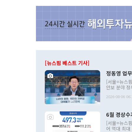
[뉴스핌 베스트 기사]
정동영 업무
[서울=뉴스핌
안보 분야 정
평화공존 발전
2026-08-06 06:
발언 중에는 
언한 것이 있
령은 공개적으
6월 경상수
주의적 희망에
관의 대북 정
[서울=뉴스핌
관 부처 장관
어 역대 최대