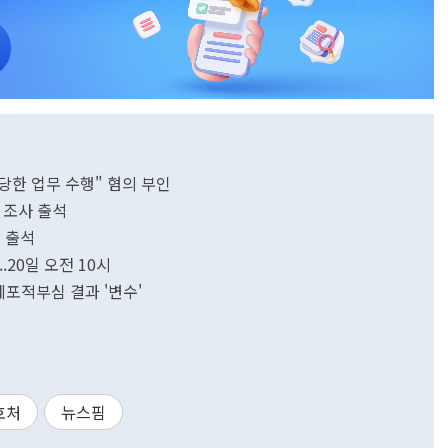
정당한 업무 수행" 혐의 부인
 조사 출석
찰 출석
.20일 오전 10시
체포적부심 결과 '변수'
호처
뉴스핌