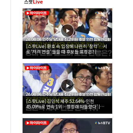
스팟
Live
[스팟Live] 환호 속 입장해 나란히 ‘찰칵’…서
로 ‘저격 연설’ 들을 때 후보들 표정은? |
26.08.08 더불어민주당 당대표·최고위원 후
보 인천 합동연설회
[스팟Live] 김민석 제주 52.64%·인천
45.09%로 연속 1위…정청래 따돌렸다’ |
26.08.08 더불어민주당 당대표·최고위원 후
보 인천 합동연설회