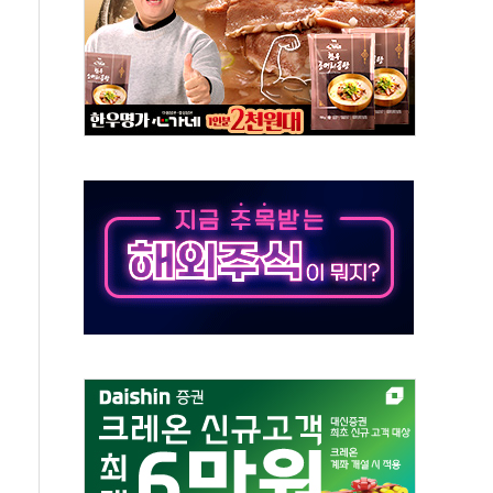
50㎜ 폭우…강원 동해안 강한 비 이어져
 환경미화원 수거차에 치여 사망
동…60대 남성 2명 숨져
보는 일 없게"…'결혼 페널티' 22개 과제 손본다
터보트 전복…1명 사망·1명 실종
의 날 참석..."국제적 시민 연대로 목소리 내야"
 실종 60대 나흘만에 숨진 채 발견
 살해 10대 아들 체포
' 받아친 정청래…제주 연설서 신경전 고조