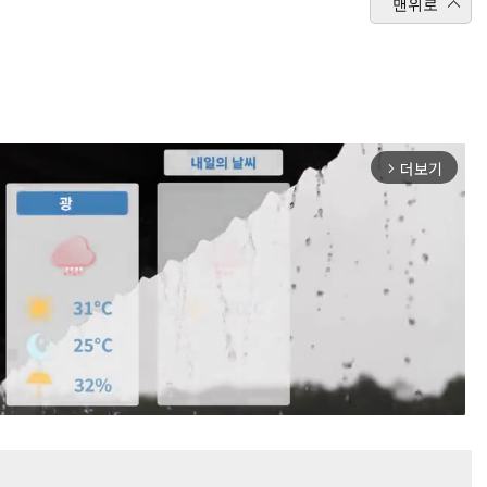
맨위로
더보기
arrow_forward_ios