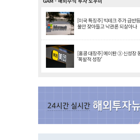
GAM
- 해외주식 투자 도우미
[미국 특징주] 빅테크 주가 급반등..
불안 잦아들고 낙관론 되살아나
[홍콩 대장주] 메이퇀 ③ 신성장
'폭발적 성장'