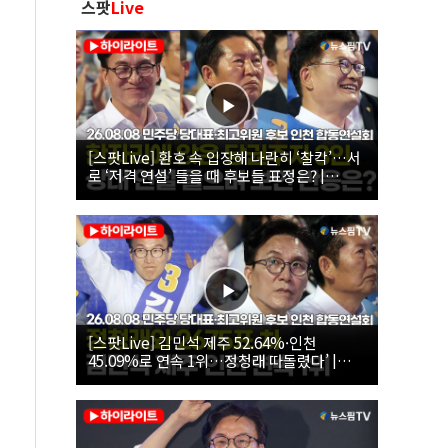
스팟
Live
[스팟Live] 환호 속 입장해 나란히 ‘찰칵’…서
로 ‘저격 연설’ 들을 때 후보들 표정은? |
26.08.08 더불어민주당 당대표·최고위원 후
보 인천 합동연설회
[스팟Live] 김민석 제주 52.64%·인천
45.09%로 연속 1위…정청래 따돌렸다’ |
26.08.08 더불어민주당 당대표·최고위원 후
보 인천 합동연설회