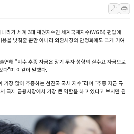
가
강릉·동해·삼척 시간당 최대 
가
폐기물 수거하다 참변…60대
서울 중랑구 주택가서 흉기 난
리나라가 세계 3대 채권지수인 세계국채지수(WGBI) 편입에
李대통령 "결혼 때문에 손해 
 비용을 낮춰줄 뿐만 아니라 외환시장의 안정화에도 크게 기여
여수 오동도 인근 해상서 모
추미애, '위안부' 피해자 기림
에 출연해 "지수 추종 자금은 장기 투자 성향의 실수요 자금으로
인천 선재도 갯벌서 해루질 중
있다"며 이같이 말했다.
인천서 말다툼 중 어머니 흉기
'화합' 꺼낸 김민석에 '뻔뻔
 가장 많이 추종하는 선진국 국채 지수"라며 "추종 자금 규
여서 국제 금융시장에서 가장 큰 역할을 하고 있다고 보시면 된