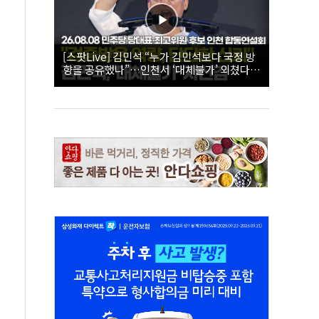
[스팟Live] 김민석 “누가 김민석보다 국정 방
향을 공유했나”…인천서 ‘대체불가’ 외쳤다 |
26.08.08 더불어민주당 당대표·최고위원 후
보 인천 합동연설회