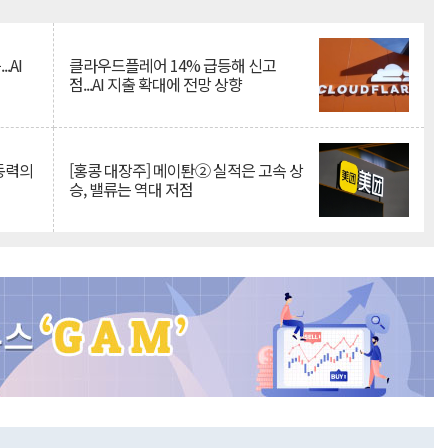
Mute
.AI
클라우드플레어 14% 급등해 신고
점...AI 지출 확대에 전망 상향
 동력의
[홍콩 대장주] 메이퇀② 실적은 고속 상
승, 밸류는 역대 저점