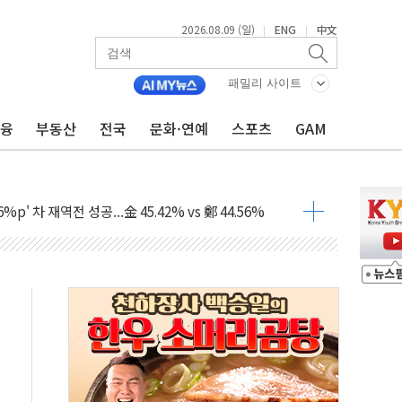
2026.08.09 (일)
ENG
中文
|
|
패밀리 사이트
금융
부동산
전국
문화·연예
스포츠
GAM
투입…고수온 양식장 복구·지원 '총력'
산사태 주의보'...경북도, 호우 피해·통제구간 없어
%p' 차 재역전 성공...金 45.42% vs 鄭 44.56%
·정청래·김민석 당대표 후보
 정청래에 승리...47.75% vs 42.08%
과 발표...김민석 47.75% 정청래 42.08%
표...김민석 45.09% 정청래 43.27% 송영길 11.63%
표...김민석 52.64% 정청래 39.89% 송영길 7.47%
0~8.14)
…공습 한계·탄약 부족 현실화