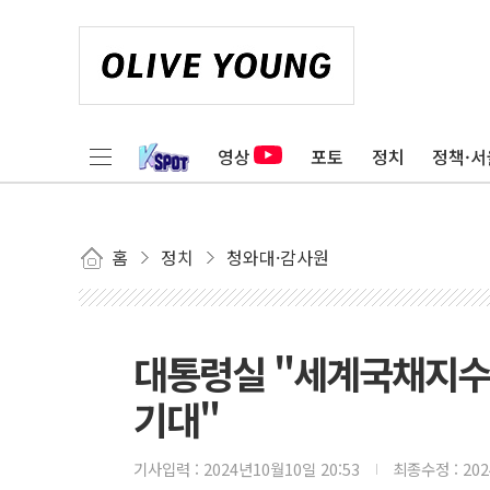
영상
포토
정치
정책·서
홈
정치
청와대·감사원
대통령실 "세계국채지수
기대"
기사입력 :
2024년10월10일 20:53
최종수정 :
20