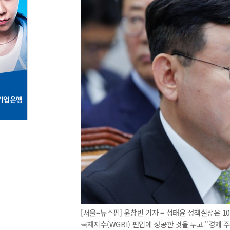
[서울=뉴스핌] 윤창빈 기자 = 성태윤 정책실장은 1
국채지수(WGBI) 편입에 성공한 것을 두고 "경제