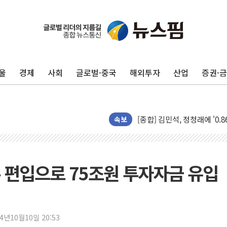
울
경제
사회
글로벌·중국
해외투자
산업
증권·
포항시 재난예산 40억 긴급 
울진·영덕 '호우특보'-포항 '
[종합] 김민석, 정청래에 '0.86
인천 합동연설회 나선 송영길
속보
김민석, 2주차 제주·인천 경선서
인사하는 김민석 당대표 후보
[속보] 민주, 제주·인천 경선 결
 편입으로 75조원 투자자금 유입
[속보] 민주, 인천 경선 결과 발
[속보] 민주, 제주 경선 결과 발
이번주 국내 주요 금융일정(8.1
24년10월10일 20:53
美, 이란전 출구전략 만지작