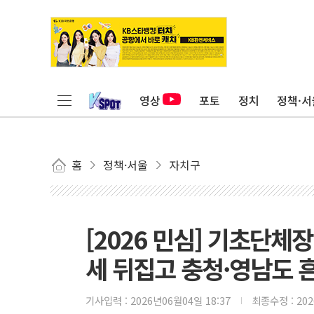
영상
포토
정치
정책·서
홈
정책·서울
자치구
[2026 민심] 기초단체장
세 뒤집고 충청·영남도 
기사입력 :
2026년06월04일 18:37
최종수정 :
20