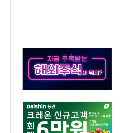
으로 나토 회원국 공격 검토… 거짓 깃발 작전"
 재회…로봇·AI 데이터센터·모빌리티 구체화
나·아이온큐·도어대시↑ VS 샌디스크·피그마·앱러빈↓
급 반대…상법·자본시장법 개정 논의"
주 차익실현 속 혼조세...웨스턴디지털·샌디스크↓
사에 긴급 안보 점검회의