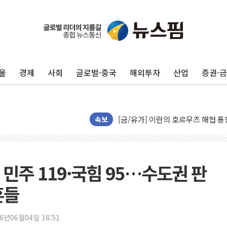
트럼프, '원정출산 시민권 차단' 
트럼프 "이란전 조만간 끝날 것"…
현대리바트, 원가 개선으로 실적 방
울
경제
사회
글로벌·중국
해외투자
산업
증권·
"세금 부담 덜자"…비거주 1주택자
세금 부담 커진 고가 1주택자…맞
[금/유가] 이란의 호르무즈 해협 통
뉴욕증시, 유가·금리 부담에 하락…
속보
이란, 오만과 호르무즈 해협 재개방 
[민주 당권주자 일정] 송영길·정청래
李대통령, 오늘 부동산 정책 점검 
 민주 119·국힘 95…수도권 판
[오늘의 정치일정] 8월 7일(금)
흔들
[오늘의 국회일정] 상임위·세미나·기
이란, 美·이스라엘 선박 호르무즈 
26년06월04일 18:51
유럽증시, 견조한 실적 소화하며 대부