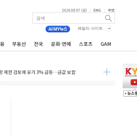
2026.08.07 (금)
ENG
中文
|
|
행정명령 서명…출생시민권 제한 재시동
군수품 부족설 일축 "막대한 무기 보유"
패밀리 사이트
어…다음 과제는 '외형 확대'
금융
부동산
전국
문화·연예
스포츠
GAM
 귀환 조짐에 전월세시장 '긴장'
교환·재매수·다운사이징 '저울질'
항 제한 검토에 유가 3% 급등…금값 보합
다우 5거래일 랠리 '마침표'
합의 막바지.."美와 직접 협상 없어"
·김민석 후보 - 8월 7일
2차 회의…주택 공급 대책 막바지 조율할 듯
자회견·주요 정당 - 8월 7일
통항 제한 추진…美 "통행 막을 권한 없어"
분 상승… "2분기 기업 순이익 21% 증가" 전망