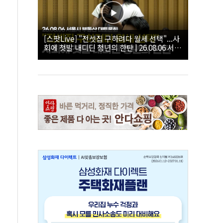
[스팟Live] "전셋집 구하려다 월세 선택"...사
회에 첫발 내디딘 청년의 한탄 | 26.08.06 서울
시 부동산 대토론회