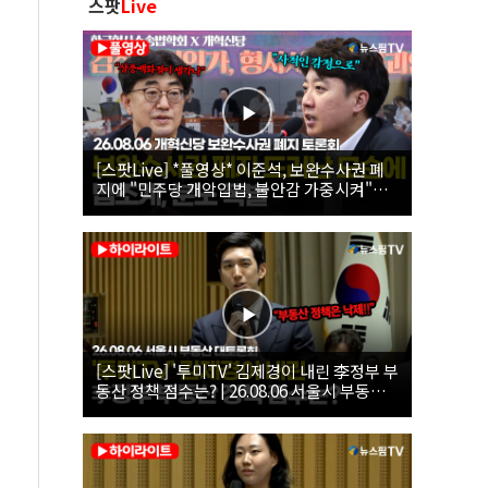
스팟
Live
[스팟Live] *풀영상* 이준석, 보완수사권 폐
지에 "민주당 개악입법, 불안감 가중시켜"｜
26.08.06 개혁신당 보완수사권 폐지 토론회
[스팟Live] '투미TV' 김제경이 내린 李정부 부
동산 정책 점수는? | 26.08.06 서울시 부동산
대토론회