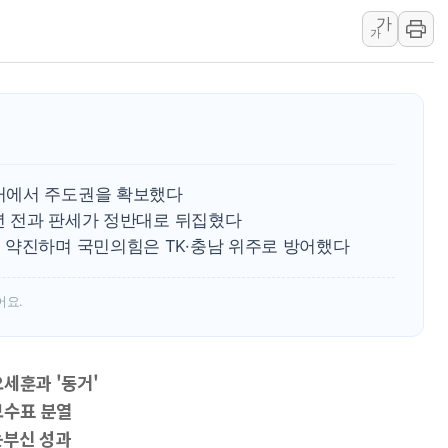
가
리투아니아 국방 "러, 우크라 드론
가
구광모, 내주 실리콘밸리서 젠슨 황
뉴욕증시 개장 전 특징주...모더
김정관 장관 "영업이익 N% 성과
뉴욕증시 프리뷰, 미 주가선물 AI
청와대, 북한 단거리 탄도미사일 발
거에서 주도권을 확보했다
4년 전과 판세가 정반대로 뒤집혔다
 약진하며 국민의힘은 TK·충남 위주로 방어했다
어요.
세훈과 '동거'
보수표 분열
눈부신 성과