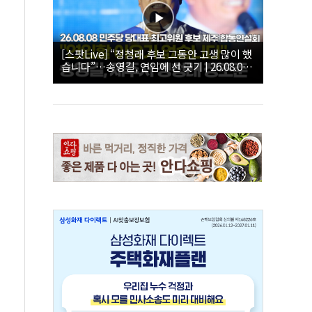
[스팟Live] “정청래 후보 그동안 고생 많이 했
습니다”…송영길, 연임에 선 긋기 | 26.08.08
더불어민주당 당대표·최고위원 후보 제주 합
동연설회