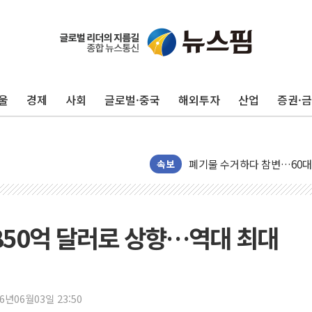
[속보] 민주, 인천 경선 결과 발
[속보] 민주, 제주 경선 결과 발
이번주 국내 주요 금융일정(8.1
울
경제
사회
글로벌·중국
해외투자
산업
증권·
美, 이란전 출구전략 만지작
강릉·동해·삼척 시간당 최대 
폐기물 수거하다 참변…60대
서울 중랑구 주택가서 흉기 난
속보
李대통령 "결혼 때문에 손해 
여수 오동도 인근 해상서 모
추미애, '위안부' 피해자 기림
 850억 달러로 상향…역대 최대
인천 선재도 갯벌서 해루질 중
인천서 말다툼 중 어머니 흉기
'화합' 꺼낸 김민석에 '뻔뻔
26년06월03일 23:50
李대통령, ISA 개편 재검토 