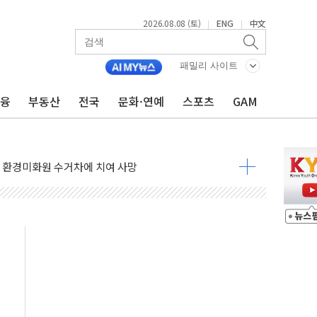
2026.08.08 (토)
ENG
中文
|
|
표...김민석 45.09% 정청래 43.27% 송영길 11.63%
표...김민석 52.64% 정청래 39.89% 송영길 7.47%
패밀리 사이트
0~8.14)
금융
부동산
전국
문화·연예
스포츠
GAM
…공습 한계·탄약 부족 현실화
50㎜ 폭우…강원 동해안 강한 비 이어져
 환경미화원 수거차에 치여 사망
동…60대 남성 2명 숨져
보는 일 없게"…'결혼 페널티' 22개 과제 손본다
터보트 전복…1명 사망·1명 실종
의 날 참석..."국제적 시민 연대로 목소리 내야"
 실종 60대 나흘만에 숨진 채 발견
 살해 10대 아들 체포
' 받아친 정청래…제주 연설서 신경전 고조
지시…與 "적극 환영"·野 "졸속 국정"