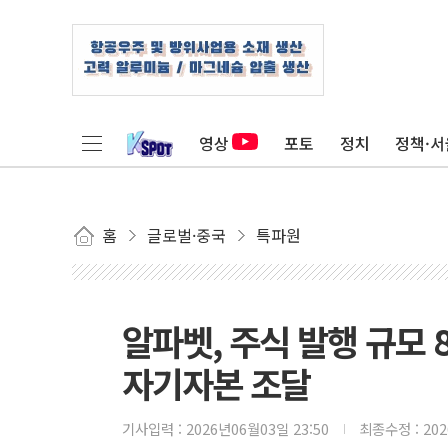
영상
포토
정치
정책·서
홈
글로벌·중국
특파원
알파벳, 주식 발행 규모
자기자본 조달
기사입력 :
2026년06월03일 23:50
최종수정 :
20