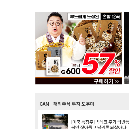
GAM
- 해외주식 투자 도우미
[미국 특징주] 빅테크 주가 급반등..
불안 잦아들고 낙관론 되살아나