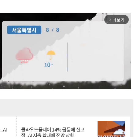
더보기
arrow_forward_ios
Mute
.AI
클라우드플레어 14% 급등해 신고
점...AI 지출 확대에 전망 상향