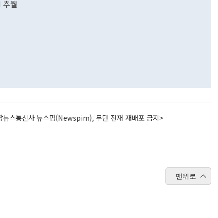
I 추월
뉴스통신사 뉴스핌(Newspim), 무단 전재-재배포 금지>
맨위로