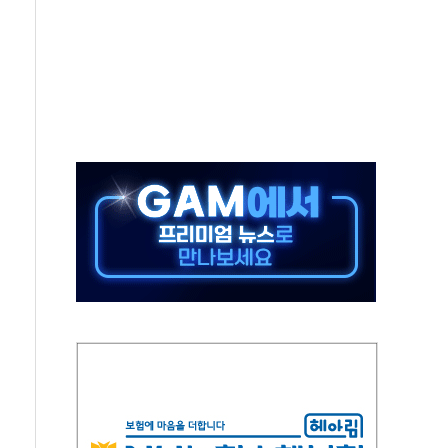
10일까지 최대 3.5m 높은 물결
23명…정부, 비상대응기구 가동
 베이징도 부동산 규제 철폐
승으로 피서객 7명 고립…전원 구조
 멍' 운영…페르세우스 유성우 관측
 50mm 이상 폭우…호우경보 발효