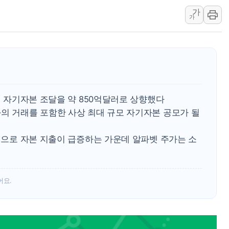
가
동해중부 전 해상 풍랑주의보…
가
연일 폭염에 온열질환 사망 
中 전방위 아파트 부양, 수도
인제 용대리 계곡서 수위 상
동해시, 11~14일 '별똥별
강원 중·남부 동해안 시간당
위해 자기자본 조달을 약 850억달러로 상향했다
와의 거래를 포함한 사상 최대 규모 자기자본 공모가 될
경쟁으로 자본 지출이 급증하는 가운데 알파벳 주가는 소
어요.