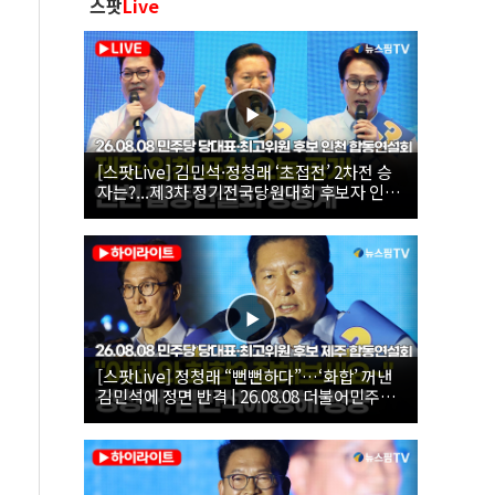
스팟
Live
[스팟Live] 김민석·정청래 ‘초접전’ 2차전 승
자는?...제3차 정기전국당원대회 후보자 인천
합동연설회 생중계 | 26.08.08
[스팟Live] 정청래 “뻔뻔하다”…‘화합’ 꺼낸
김민석에 정면 반격 | 26.08.08 더불어민주당
당대표·최고위원 후보 제주 합동연설회