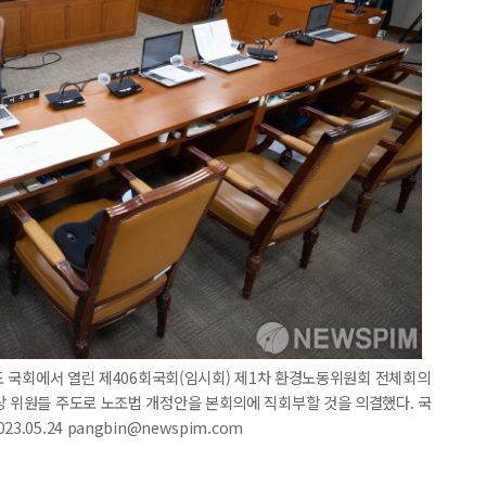
의도 국회에서 열린 제406회국회(임시회) 제1차 환경노동위원회 전체회의
당 위원들 주도로 노조법 개정안을 본회의에 직회부할 것을 의결했다. 국
05.24 pangbin@newspim.com