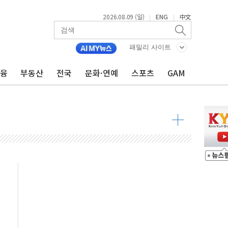
2026.08.09 (일)
ENG
中文
|
|
투입…고수온 양식장 복구·지원 '총력'
패밀리 사이트
산사태 주의보'...경북도, 호우 피해·통제구간 없어
%p' 차 재역전 성공...金 45.42% vs 鄭 44.56%
금융
부동산
전국
문화·연예
스포츠
GAM
·정청래·김민석 당대표 후보
 정청래에 승리...47.75% vs 42.08%
과 발표...김민석 47.75% 정청래 42.08%
표...김민석 45.09% 정청래 43.27% 송영길 11.63%
표...김민석 52.64% 정청래 39.89% 송영길 7.47%
0~8.14)
…공습 한계·탄약 부족 현실화
50㎜ 폭우…강원 동해안 강한 비 이어져
 환경미화원 수거차에 치여 사망