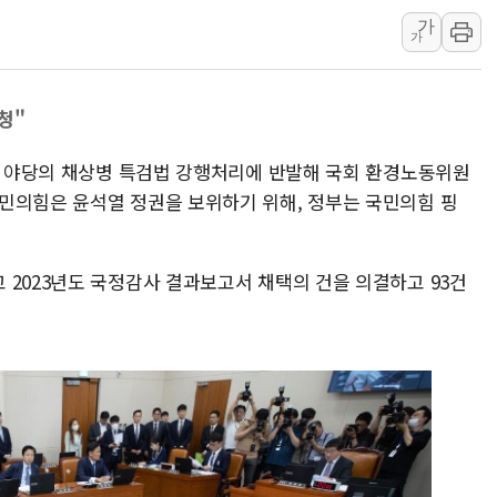
서울 중랑구 주택가서 흉기 난
가
가
李대통령 "결혼 때문에 손해 
여수 오동도 인근 해상서 모
청"
추미애, '위안부' 피해자 기림
인천 선재도 갯벌서 해루질 중
7일 야당의 채상병 특검법 강행처리에 반발해 국회 환경노동위원
인천서 말다툼 중 어머니 흉기
민의힘은 윤석열 정권을 보위하기 위해, 정부는 국민의힘 핑
'화합' 꺼낸 김민석에 '뻔뻔
 2023년도 국정감사 결과보고서 채택의 건을 의결하고 93건