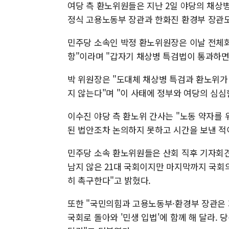
여당 측 환노위원들은 지난 2일 야당의 채상
정식 고용노동부 장관과 한화진 환경부 장관도
민주당 소속인 박정 환노위원장은 이날 전체회
항"이라며 "갑자기 채상병 특검법이 통과하면
박 위원장은 "도대체 채상병 특검과 환노위
지 않는다"며 "이 사태에 정부와 여당의 심심
이수진 야당 측 환노위 간사는 "노동 약자를
된 법안조차 논의하지 못하고 시간을 보낸 적
민주당 소속 환노위원들은 산회 직후 기자회견
남지 않은 21대 국회이지만 마지막까지 국회
히 촉구한다"고 밝혔다.
또한 "국민의힘과 고용노동부·환경부 장관은 
국회로 돌아와 '민생 입법'에 함께 해 달라.