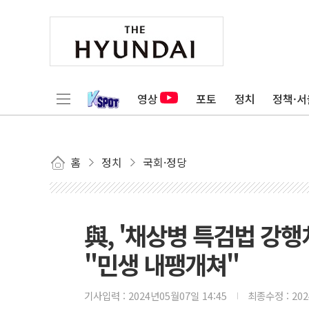
영상
포토
정치
정책·서
홈
정치
국회·정당
與, '채상병 특검법 강행
"민생 내팽개쳐"
기사입력 :
2024년05월07일 14:45
최종수정 :
20