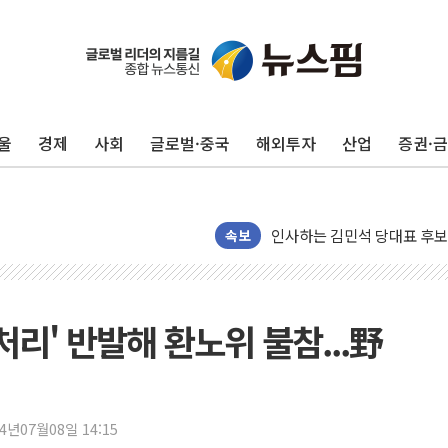
포항시 재난예산 40억 긴급 
울진·영덕 '호우특보'-포항 '
[종합] 김민석, 정청래에 '0.86
울
경제
사회
글로벌·중국
해외투자
산업
증권·
인천 합동연설회 나선 송영길
김민석, 2주차 제주·인천 경선서
인사하는 김민석 당대표 후보
속보
[속보] 민주, 제주·인천 경선 결
[속보] 민주, 인천 경선 결과 발
[속보] 민주, 제주 경선 결과 발
처리' 반발해 환노위 불참...野
이번주 국내 주요 금융일정(8.1
美, 이란전 출구전략 만지작
강릉·동해·삼척 시간당 최대 
24년07월08일 14:15
폐기물 수거하다 참변…60대