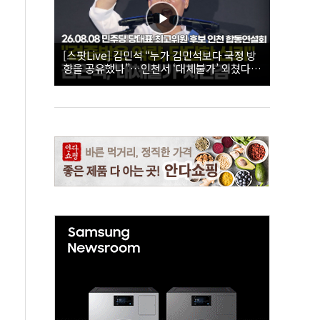
[스팟Live] 김민석 “누가 김민석보다 국정 방
향을 공유했나”…인천서 ‘대체불가’ 외쳤다 |
26.08.08 더불어민주당 당대표·최고위원 후
보 인천 합동연설회