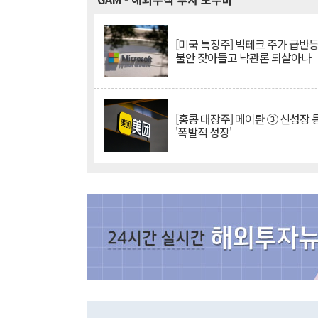
[미국 특징주] 빅테크 주가 급반등..
불안 잦아들고 낙관론 되살아나
[홍콩 대장주] 메이퇀 ③ 신성장
'폭발적 성장'