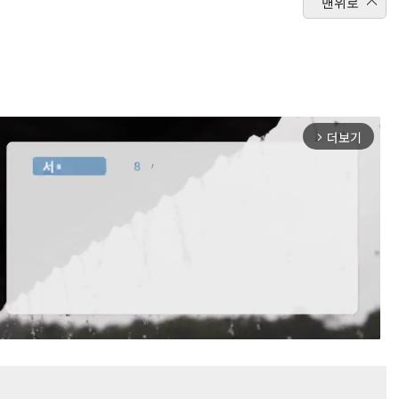
맨위로
더보기
arrow_forward_ios