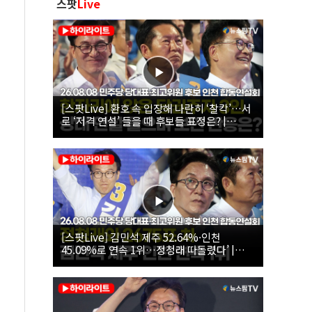
스팟
Live
[스팟Live] 환호 속 입장해 나란히 ‘찰칵’…서
로 ‘저격 연설’ 들을 때 후보들 표정은? |
26.08.08 더불어민주당 당대표·최고위원 후
보 인천 합동연설회
[스팟Live] 김민석 제주 52.64%·인천
45.09%로 연속 1위…정청래 따돌렸다’ |
26.08.08 더불어민주당 당대표·최고위원 후
보 인천 합동연설회