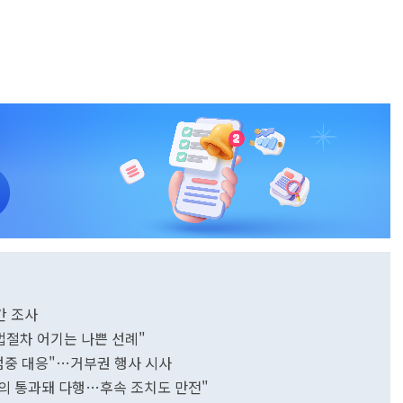
간 조사
법절차 어기는 나쁜 선례"
엄중 대응"…거부권 행사 시사
의 통과돼 다행…후속 조치도 만전"