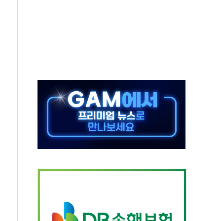
동…60대 남성 2명 숨져
보는 일 없게"…'결혼 페널티' 22개 과제 손본다
터보트 전복…1명 사망·1명 실종
의 날 참석..."국제적 시민 연대로 목소리 내야"
 실종 60대 나흘만에 숨진 채 발견
 살해 10대 아들 체포
' 받아친 정청래…제주 연설서 신경전 고조