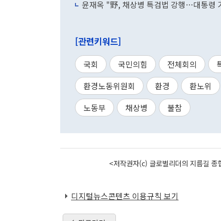
윤재옥 "野, 채상병 특검법 강행…대통령 
[관련키워드]
국회
국민의힘
전체회의
환경노동위원회
환경
환노위
노동부
채상병
불참
<저작권자(c) 글로벌리더의 지름길 종합
디지털뉴스콘텐츠 이용규칙 보기