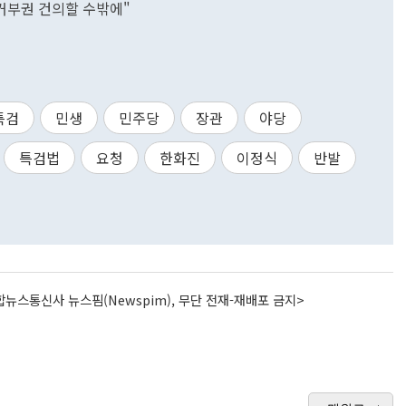
거부권 건의할 수밖에"
특검
민생
민주당
장관
야당
특검법
요청
한화진
이정식
반발
뉴스통신사 뉴스핌(Newspim), 무단 전재-재배포 금지>