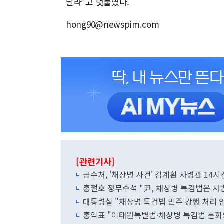
달라"고 덧붙였다.
hong90@newspim.com
[관련기사]
공수처, '채상병 사건' 김계환 사령관 14시
홍철호 정무수석 "尹, 채상병 특검법은 사
대통령실 "채상병 특검법 민주 강행 처리 
홍익표 "이태원특별법·채상병 특검법 본회