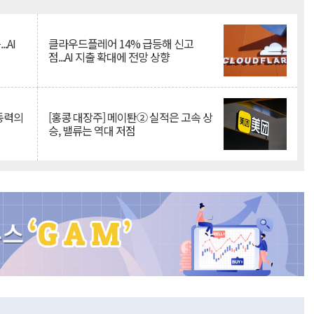
Mute
.AI
클라우드플레어 14% 급등해 신고
점...AI 지출 확대에 전망 상향
 동력의
[홍콩 대장주] 메이퇀② 실적은 고속 상
승, 밸류는 역대 저점