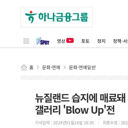
영상
포토
정치
정책·서
홈
문화·연예
문화·연예일반
뉴질랜드 습지에 매료돼
갤러리 'Blow Up'전
기사입력 :
2024년01월14일 16:35
최종수정 :
20