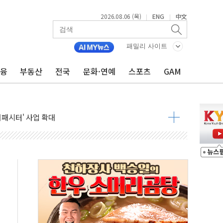
2026.08.06 (목)
ENG
中文
|
|
패밀리 사이트
금융
부동산
전국
문화·연예
스포츠
GAM
니다"…원주 A아파트 '입주민 3인방' 정면 반박
 밑그림, 중국 全月 1대 5백만 지질도 완성
커패시터' 사업 확대
주 추가 매입
 849억원…전년 比 22.3%↑
영업익 1037억원…상반기 역대 최대
항공우주·방산으로 넓힌다
DNA 백신 플랫폼' 美 특허 확보
관 이전' 대응 '맞손'
↑…상승폭 커졌지만 고가주택 밀집된 강남·서초 둔화