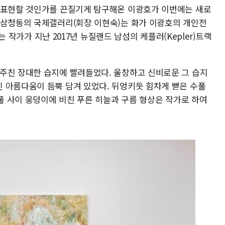
 표현할 것인가를 끈질기게 탐구해온 이광호가 이번에는 새로
 삼청동의 국제갤러리(회장 이현숙)는 화가 이광호의 개인전
시는 작가가 지난 2017년 뉴질랜드 남섬의 케플러(Kepler)트랙
주친 장대한 습지에 빨려들었다. 울창하고 신비로운 그 습지
 아름다움이 듬뿍 담겨 있었다. 뒤엉키듯 힘차게 뻗은 수풀
수풀 사이 웅덩이에 비친 푸른 히늘과 구름 형상은 작가로 하여