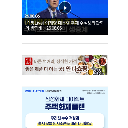
[스팟Live] 이재명 대통령 주재 수석보좌관회
의 생중계｜26.08.06