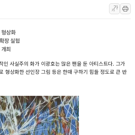
효성중공업, 덴마크에 초고
가
딥시크, AI 서비스 가격 
가
CJ프레시웨이, 2분기 영
초박빙 경선에 친명계 '추가
지 형상화
구리시 입주업종 확대…'
 확장 실험
KCC, 실적은 주춤했지만
 개최
정점식 "사관학교 통합 정
적인 사실주의 화가 이광호는 많은 팬을 둔 아티스트다. 그가
장동혁 "李대통령 재판 
형상화한 선인장 그림 등은 한때 구하기 힘들 정도로 큰 반
日, 아키타에 일본 최대 
[종합] 李대통령 "취약계