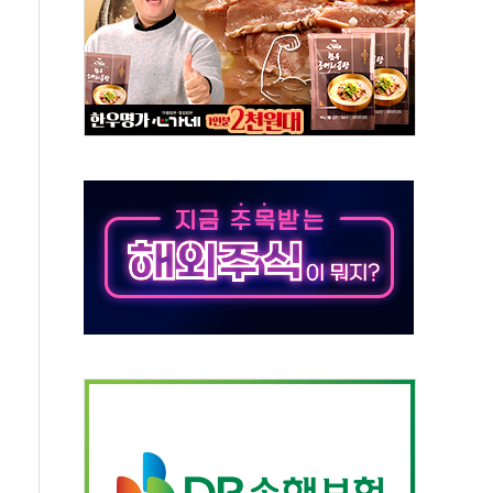
압변압기 첫 공급...국가 전력망에 첫 입성
대대적 인상 계획...업계 파장 예고
업익 14.2% 감소…"온라인 사업으로 성장"
 투표' 요구...친청계 응집력 '희석' 전략 통할까
현대 테라타워 구리갈매' 공급
…'매출 절반' 실리콘 반등에 하반기 기대
치 프레임에 졸속 추진…'잼데믹' 안보까지 몰고 와"
재개해야 여론조사 51.9%…그것이 국민의 뜻"
규모의 AI 데이터센터 건설 추진
층 안부에 AI 활용…이주노동자 폭염 방치, 국격 훼손"