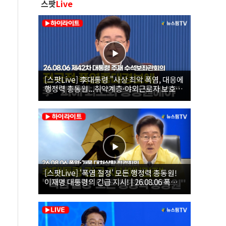
스팟
Live
[스팟Live] 李대통령 "사상 최악 폭염, 대응에
행정력 총동원...취약계층·야외근로자 보호에
힘써야"｜26.08.06 제42차 대통령 주재 수석
보좌관회의
[스팟Live] '폭염 절정' 모든 행정력 총동원!
이재명 대통령의 긴급 지시! | 26.08.06 폭염•
가뭄 대처상황 점검회의