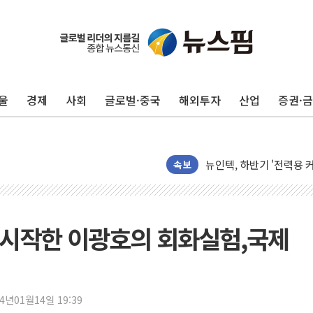
울
경제
사회
글로벌·중국
해외투자
산업
증권·
[단독] "입주민 갑질 아
유인우주선 달 착륙지 선정
뉴인텍, 하반기 '전력용 
속보
듀오백 정관영 대표, 자사
BGF리테일, 2분기 영업익
휴젤, 매출 2545억원·
 시작한 이광호의 회화실험,국제
포스코, 희귀가스 사업 
진원생명과학, '코로나19 
경북도·대구시 '2차 공공기
서울 아파트값 0.26%
24년01월14일 19:39