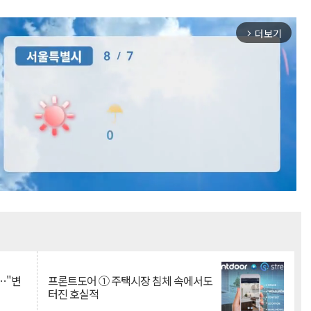
더보기
arrow_forward_ios
Mute
…"변
프론트도어 ① 주택시장 침체 속에서도
터진 호실적