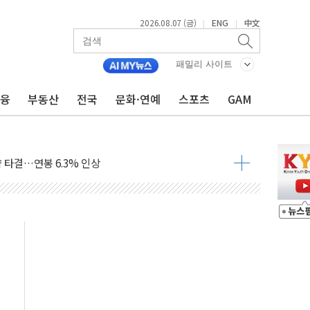
2026.08.07 (금)
ENG
中文
|
|
로 혜택 얻는 피드코인 이벤트 진행
패밀리 사이트
시 5년 내 9만가구 순증...이주 대란도 제한적
금융
부동산
전국
문화·연예
스포츠
GAM
…한화·흥국·한투 참여
주 52시간제 개선해야…기술격차 확대 막아야"
약 타결…연봉 6.3% 인상
 등 8~9월 공연 라인업 공개
지 3개 보급단 '1등급 스마트 물류센터' 전환
 테라스 떨어져…SK에코플랜트 "전수 조사"
보 GAM - 맛보기편 (8/7)
다"...송영길·정청래·김민석, 호남 경선 앞두고 총력전
속도…"3분기 추가 방안 발표"
길·노량진·장위 서울 알짜 단지 주목