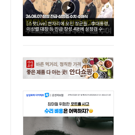
[스팟Live] 한자리에 모인 장군들...李대통령,
이상렬 대장 등 진급 장성 4명에 삼정검 수치
직접 수여｜26.08.07 장성 진급·삼정검 수치
수여식