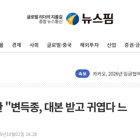
네이버 클립, 시청 만으
서울 재건축·재개발 정상화
울
경제
사회
글로벌·중국
해외투자
산업
증권·
[인사] 공정거래위원회
KDB생명 본입찰 3파전
반도체공학회 "R&D직 
카카오, 2026년 임금협
속보
현대카드, 박재범·실리카겔
[르포] 육군, 2031년까
송도 신축 아파트서 외벽
 "변득종, 대본 받고 귀엽다 느
깊이가 다른 글로벌 투자 정
"호남 없이 민주 당권 없
SK하이닉스, 주주환원 
19년10월02일 16:28
'무순위' 기회 왔다…신