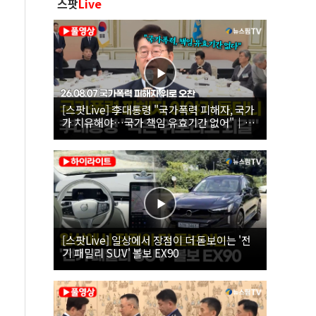
스팟
Live
[스팟Live] 李대통령 "국가폭력 피해자, 국가
가 치유해야…국가 책임 유효기간 없어"｜
26.08.07 국가폭력 피해자 위로 오찬
[스팟Live] 일상에서 장점이 더 돋보이는 '전
기 패밀리 SUV' 볼보 EX90