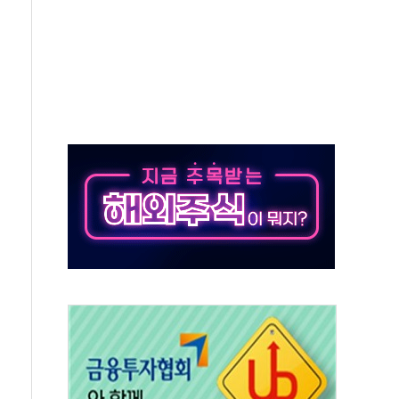
교 통합' 규탄 결의안 발의…이준석·한동훈 동참
노원구 어르신에 삼계탕 배식 봉사
0% 적용하니…재건축보다 재개발 사업성 개선↑
콘텐츠 '소셜아이어워드' 대상 수상
PG 투입 비중 37%…하반기 확대 추진"
금 사라진다, OK·애큐온·페퍼만 남아
만에 서울서 40도 넘어