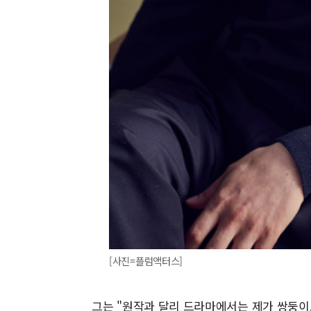
[사진=플럼액터스]
그는 "원작과 달리 드라마에서는 제가 쌍둥이