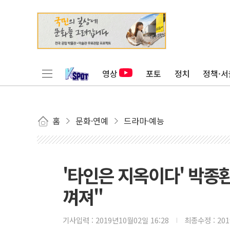
영상
포토
정치
정책·서
홈
문화·연예
드라마·예능
'타인은 지옥이다' 박종환
껴져"
기사입력 :
2019년10월02일 16:28
최종수정 :
20