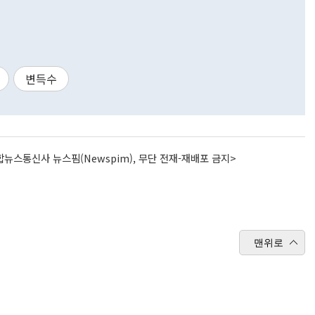
변득수
뉴스통신사 뉴스핌(Newspim), 무단 전재-재배포 금지>
맨위로