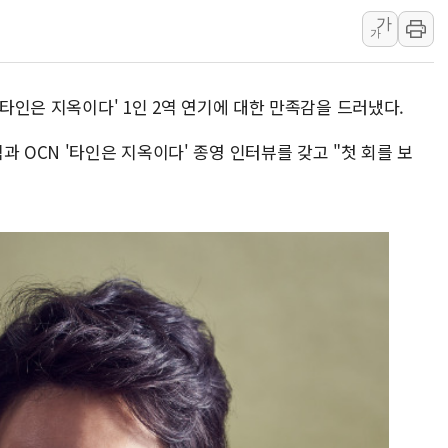
가
野 의원 42명, '사관학
가
IPARK현대산업개발, 
준공업지역 용적률 40
'타인은 지옥이다' 1인 2역 연기에 대한 만족감을 드러냈다.
현대해상, 유튜브 양육 
[컨콜] 롯데케미칼, "L
 OCN '타인은 지옥이다' 종영 인터뷰를 갖고 "첫 회를 보
대형 저축은행 4%대 예
서울 노원 40.2도…8년 