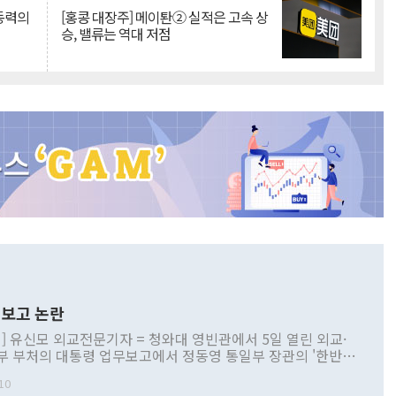
 동력의
[홍콩 대장주] 메이퇀② 실적은 고속 상
승, 밸류는 역대 저점
보고 논란
] 유신모 외교전문기자 = 청와대 영빈관에서 5일 열린 외교·
부 부처의 대통령 업무보고에서 정동영 통일부 장관의 '한반도
 구상'과 업무보고 발언이 논란을 빚고 있다. 이날 정 장관의
10
정부 내 조율을 거치지 않은 사안을 정책으로 추진하겠다고 공