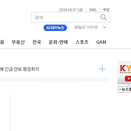
2026.08.07 (금)
ENG
中文
|
|
 상승… "2분기 기업 순이익 21% 증가" 전망
 나토 회원국 공격 검토… 거짓 깃발 작전"
패밀리 사이트
재회…로봇·AI 데이터센터·모빌리티 구체화
금융
부동산
전국
문화·연예
스포츠
GAM
·아이온큐·도어대시↑ VS 샌디스크·피그마·앱러빈↓
 반대…상법·자본시장법 개정 논의"
 차익실현 속 혼조세...웨스턴디지털·샌디스크↓
에 긴급 안보 점검회의
호르무즈 재개방 기대에 강세
조까지, 상승...호실적 보고 기업 상승세 뚜렷
인 '사파리' 공격… 시민들 공포감 극대화 전략
' 임시 주총 기대감에 홀로 상한가…마진 잔액은 사상 최고
버리지 위험수위…숨은 차입이 더 큰 변수"
대응 1단계 진압 중
야, 경쟁상대 中과 비교해야"