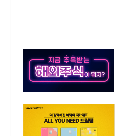
하는 '선봉'의 대민 봉사
미사일 1발 발사… 올해 10번째·42일 만 도발
 새 안보 위기… 반군·마약카르텔이 습득해 전투 활용
어선 구조
무해한 표면 부식 물질"
분만에 진화...외국인 노동자 숨져