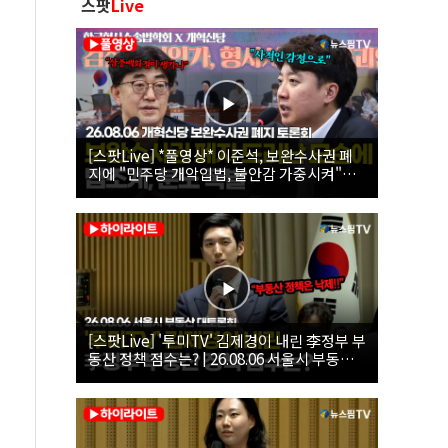
스팟
Live
[스팟Live] *풀영상* 이준석, 보완수사권 폐
지에 "민주당 개악입법, 불안감 가중시켜"｜
26.08.06 개혁신당 보완수사권 폐지 토론회
[스팟Live] '투미TV' 김제경이 내린 李정부 부
동산 정책 점수는? | 26.08.06 서울시 부동산
대토론회