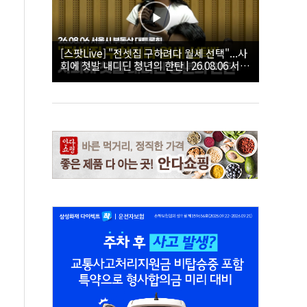
[스팟Live] "전셋집 구하려다 월세 선택"...사
회에 첫발 내디딘 청년의 한탄 | 26.08.06 서울
시 부동산 대토론회