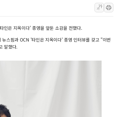
가
해군 1함대 창설 80주년…지역과 함께
가
[3보] 북, 원산서 동해로 단거리 탄도
우크라 드론 전술, 중남미 콜롬비아에
'타인은 지옥이다' 종영을 앞둔 소감을 전했다.
동해해경, 독도 해상서 부유물 감긴 
주한미군 "오산기지 누출, 백린 아닌 
 뉴스핌과 OCN '타인은 지옥이다' 종영 인터뷰를 갖고 "이번
구미 폐염산처리업체서 불 2시간30여
고 말했다.