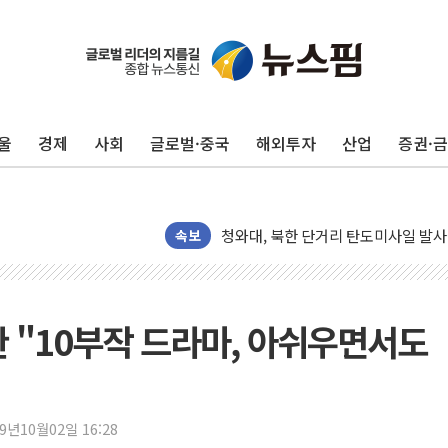
유럽증시, 견조한 실적 소화하며 대부분
리투아니아 국방 "러, 우크라 드론으로
구광모, 내주 실리콘밸리서 젠슨 황 
울
경제
사회
글로벌·중국
해외투자
산업
증권·
뉴욕증시 개장 전 특징주...모더나
김정관 장관 "영업이익 N% 성과급
뉴욕증시 프리뷰, 미 주가선물 AI주
청와대, 북한 단거리 탄도미사일 발사
속보
금값 7주 만에 최고…美 고용 둔화·
[인도증시] 중동 긴장 완화에 실적 호
러, 1인칭시점 드론으로 우크라 민간
완 "10부작 드라마, 아쉬우면서도
[베트남 증시] 지수 하락 속 'DGC
'월가의 황제' 다이먼 "금융시장 레
양주 섬유염색공장서 화재 1명 중상…
19년10월02일 16:28
김정관 산업부 장관 "주 52시간 손봐