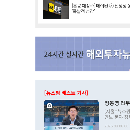
[홍콩 대장주] 메이퇀 ③ 신성장
'폭발적 성장'
[뉴스핌 베스트 기사]
정동영 업무
[서울=뉴스핌
안보 분야 정
평화공존 발전
2026-08-06 06:
발언 중에는 