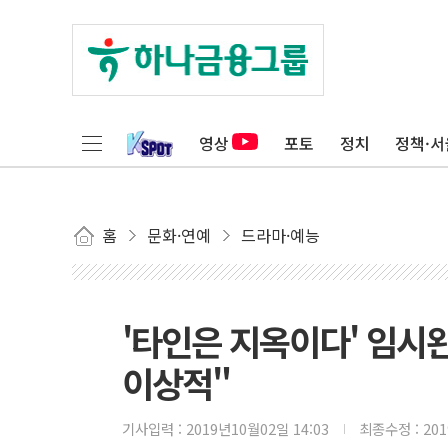
영상
포토
정치
정책·서
홈
문화·연예
드라마·예능
'타인은 지옥이다' 임시
이상적"
기사입력 :
2019년10월02일 14:03
최종수정 :
20