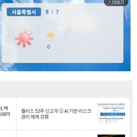
더보기
arrow_forward_ios
Mute
, 텍
퀄리스 52주 신고가 ② AI 기반 리스크
168억
관리 체계 강화