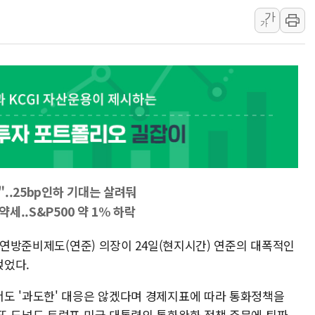
창호 교체하다 난간 무너
가
장동혁 "규제와 대출 풀
가
[속보] 종합특검, '尹 관
AI에 승부 건 네이버…내
日, 4~6월 105조원 환시 
오렌지플래닛 창업재단, 
경찰, '300억대 사기 혐
..25bp인하 기대는 살려둬
약세..S&P500 약 1% 하락
국 연방준비제도(연준) 의장이 24일(현지시간) 연준의 대폭적인
얹었다.
도 '과도한' 대응은 않겠다며 경제지표에 따라 통화정책을
또 도널드 트럼프 미국 대통령의 통화완화 정책 주문에 퇴짜