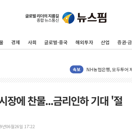
전남광주 화정역 인근 도로
청도 문수리 야산서 산불 
'해병 순직 책임' 임성근 
울
경제
사회
글로벌·중국
해외투자
산업
증권·
헥토이노베이션, 상반기 매
우리은행, 고창해상풍력에 
NH농협은행, 모두투어 
속보
민병덕 "오늘 67개 점포
하나금융이 쏘아 올린 CI
종합특검, '尹 관저 이전 
 시장에 찬물...금리인하 기대 '절
코스피·코스닥 오전 동반
'입추'인데 연일 찜통더
"최대 2시간 앞서 침수 
유니슨 "국내생산세액공제
19년06월26일 17:22