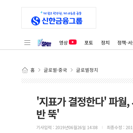
영상
포토
정치
정책·서
홈
글로벌·중국
글로벌정치
'지표가 결정한다' 파월,
반 뚝'
기사입력 :
2019년06월26일 14:08
최종수정 :
20