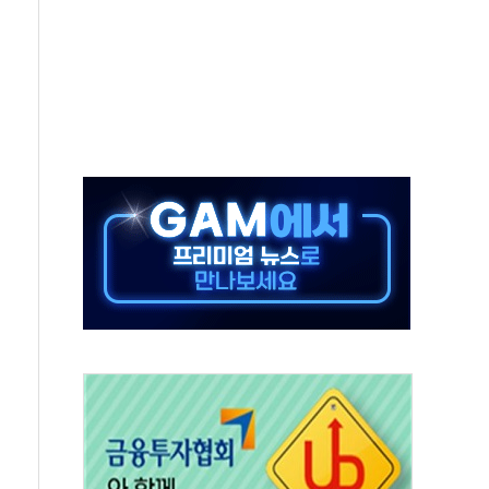
져…대전서 50대 일용직 추락 사망
고 재개발·재건축 촉진하는 것이 부동산 정상화"
저 이전 감사 무마' 유병호 감사위원 구속 기소
년 AI 팩토리 매출 본격화
개입...4월 말 '56조원' 사상 최대
스타트업 지원 프로그램 성료
의' 차가원 대표 구속 송치