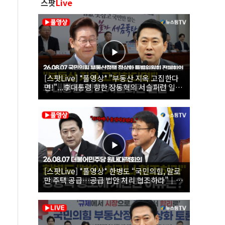
스팟
Live
[스팟Live] *풀영상* "부동산 지옥 고집한다
면!"...李대통령 향한 장동혁의 서슬퍼런 일갈
| 26.08.07 국민의힘 부동산정책 정상화 특별
위원회 전체회의
[스팟Live] *풀영상* 한병도 “국민의힘, 말로
만 주택 공급…공급 법안 처리 협조하라”｜
26.08.07 더불어민주당 원내대책회의