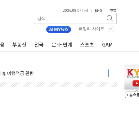
2026.08.07 (금)
ENG
中文
|
|
 4중 추돌…1명 심정지·5명 부상
진화 중...진화헬기 3대 투입
패밀리 사이트
전 사단장 항소심도 징역 3년
금융
부동산
전국
문화·연예
스포츠
GAM
출 첫 2000억원 돌파
4000억 금융 지원
제휴 여행적금 완판
 영업 재개...장바구니에 홈플러스 담아달라" 호소
FO, 금융지주 포용금융 조직개편 신호탄
감사 무마' 유병호 구속 기소
 하락…내린 종목이 두 배 넘어
위…김성환 기후부 장관 "예측범위 벗어나도 즉시대응"
예측"…건설연, AI 위험기상 기술 개발
·인증제도 개선 수혜 기대"