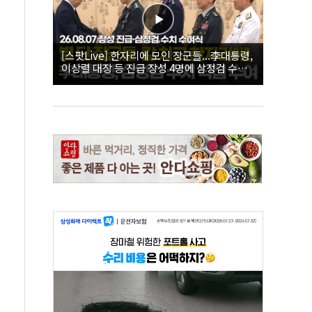
[스팟Live] 한자리에 모인 장군들...李대통령,
이상렬 대장 등 진급 장성 4명에 삼정검 수치
직접 수여｜26.08.07 장성 진급·삼정검 수치
수여식