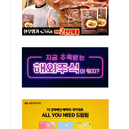
 진단 분야 독점 라이선스 계약"
11' 캐나다 IND 신청
 군 장병 금융교육·전역 지원 협약
보험' 6개월 배타적사용권 획득
 상폐 위기…관리종목 우려 지정예고 총 63개
경쟁률… 실수요자 관심
 26일 출시, 유저의 캐릭터가 AI로 플레이한다
혜택 얻는 피드코인 이벤트 진행