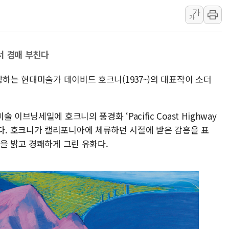
가
아바코, 2분기 매출 120억원
가
랩지노믹스 "디엑솜과 美 암
보로노이, 폐암 치료제 'VRN
서 경매 부친다
푸본현대생명, 육군 3군단과
교보생명, '교보K-맞춤건강
랑하는 현대미술가 데이비드 호크니(1937~)의 대표작이 소더
벼랑 끝 선 '동전주' 무더기
1순위보다 낮은 특별공급 
이브닝세일에 호크니의 풍경화 ‘Pacific Coast Highway
컴투스 '제우스: 오만의 신'
매에 부친다. 호크니가 캘리포니아에 체류하던 시절에 받은 감흥을 표
네이버 클립, 시청 만으로 
을 밝고 경쾌하게 그린 유화다.