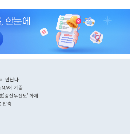
리서 만난다
oMA에 기증
(倣)강산무진도' 화제
로 압축