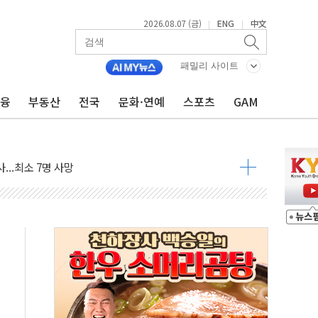
2026.08.07 (금)
ENG
中文
|
|
패밀리 사이트
금융
부동산
전국
문화·연예
스포츠
GAM
 못 맡는다…상피제 실시
X 지분 일부 매각
...최소 7명 사망
중대경보 해제…누적 온열질환자 2872명
.李 부동산 세제안에 與 내부서 '총선·대선 직격탄' 우려
아울렛' 건립 '본궤도'
안동·의성 특별재난지역 선포
 휘두른 30대 세입자…경찰, 현행범 체포
억원
개…"재무구조 개편"
열질환 보장…폭염기 신속 보상 강화