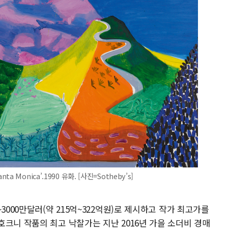
nta Monica’.1990 유화. [사진=Sotheby’s]
3000만달러(약 215억~322억원)로 제시하고 작가 최고가를
크니 작품의 최고 낙찰가는 지난 2016년 가을 소더비 경매