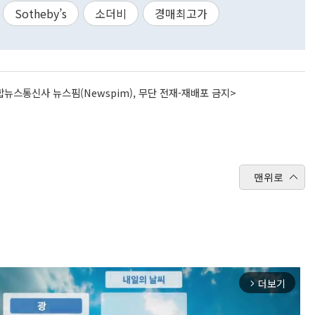
Sotheby’s
소더비
경매최고가
뉴스통신사 뉴스핌(Newspim), 무단 전재-재배포 금지>
맨위로
더보기
arrow_forward_ios