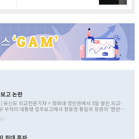
보고 논란
] 유신모 외교전문기자 = 청와대 영빈관에서 5일 열린 외교·
부 부처의 대통령 업무보고에서 정동영 통일부 장관의 '한반도
 구상'과 업무보고 발언이 논란을 빚고 있다. 이날 정 장관의
10
정부 내 조율을 거치지 않은 사안을 정책으로 추진하겠다고 공
는가 하면 사실 관계에 맞지 않은 설명도 있었다. 이재명 대통
로 신중을 기해 달라고 경고했고, 조현 외교부 장관은 '이상
지 최대 흑자
 근거한 비현실적 구상'이라는 비판을 내놨다. 그동안 정 장