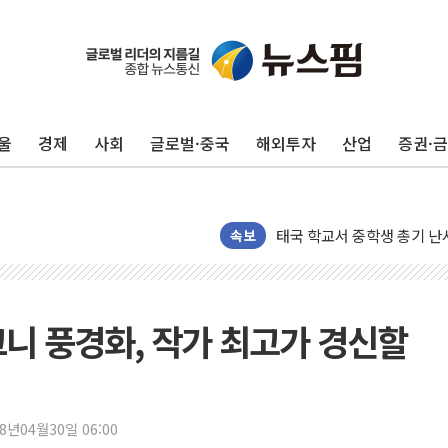
울
경제
사회
글로벌·중국
해외투자
산업
증권·
경찰, 9월부터 '가족 사건'
포스코홀딩스, 포스코인터·D
태국 학교서 중학생 총기 난사
40.2도 찍은 서울 등 폭염
속보
"文정부 악몽 재현 안돼"..
신세계사이먼 '대구 프리미엄 
李대통령, 호우 피해 경북 
크니 풍경화, 작가 최고가 경신할
'변기 수리' 집주인에게 흉기
워트, 상반기 영업이익 30
프롬바이오, 10일 거래 재
18년04월30일 06:00
NH농협생명, 농작업 중 온