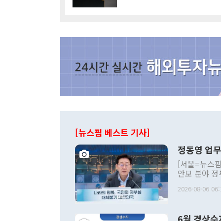
[뉴스핌 베스트 기사]
정동영 업무
[서울=뉴스핌
안보 분야 정
평화공존 발전
2026-08-06 06:
발언 중에는 
언한 것이 있
령은 공개적으
6월 경상수
주의적 희망에