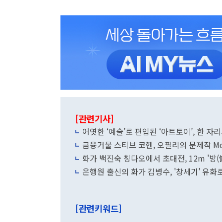
[관련기사]
어엿한 ‘예술’로 편입된 ‘아트토이’, 한 자
금융거물 스티브 코헨, 오필리의 문제작 M
화가 백진숙 칭다오에서 초대전, 12m '방
은행원 출신의 화가 김병수, '창세기' 유화
[관련키워드]