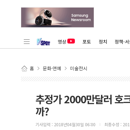
영상
포토
정치
정책·서
홈
문화·연예
미술전시
추정가 2000만달러 호
까?
기사입력 :
2018년04월30일 06:00
최종수정 :
20