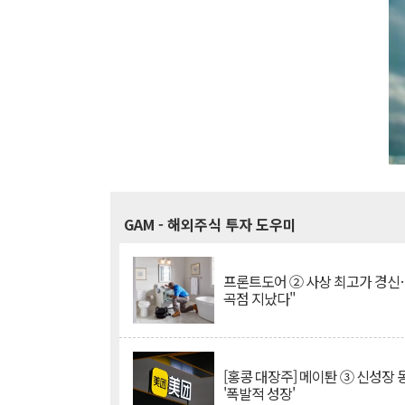
GAM
- 해외주식 투자 도우미
프론트도어 ② 사상 최고가 경신
곡점 지났다"
[홍콩 대장주] 메이퇀 ③ 신성장
'폭발적 성장'