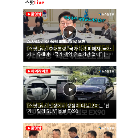
스팟
Live
[스팟Live] 李대통령 "국가폭력 피해자, 국가
가 치유해야…국가 책임 유효기간 없어"｜
26.08.07 국가폭력 피해자 위로 오찬
[스팟Live] 일상에서 장점이 더 돋보이는 '전
기 패밀리 SUV' 볼보 EX90