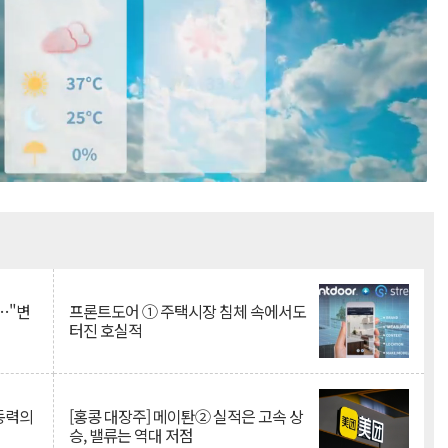
Mute
…"변
프론트도어 ① 주택시장 침체 속에서도
터진 호실적
 동력의
[홍콩 대장주] 메이퇀② 실적은 고속 상
승, 밸류는 역대 저점