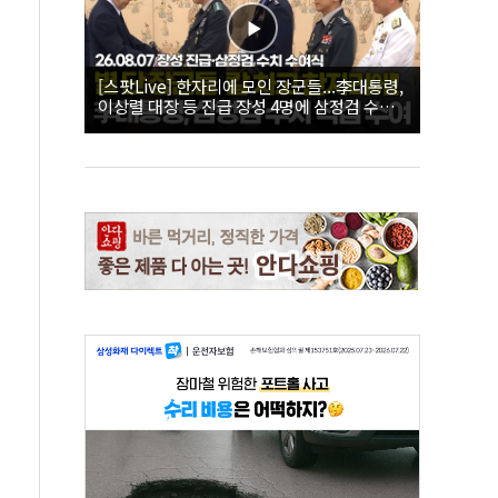
[스팟Live] 한자리에 모인 장군들...李대통령,
이상렬 대장 등 진급 장성 4명에 삼정검 수치
직접 수여｜26.08.07 장성 진급·삼정검 수치
수여식