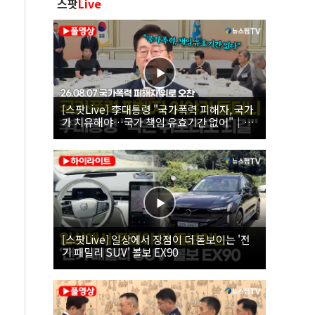
스팟
Live
[스팟Live] 李대통령 "국가폭력 피해자, 국가
가 치유해야…국가 책임 유효기간 없어"｜
26.08.07 국가폭력 피해자 위로 오찬
[스팟Live] 일상에서 장점이 더 돋보이는 '전
기 패밀리 SUV' 볼보 EX90