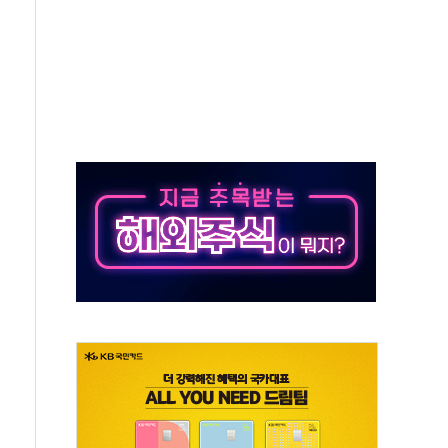
TF 급등, SK하이닉스 레버리지는 급락
·여수 사업재편 완료시 재무구조 개선 기대"
 '수수료 평생 우대' 이벤트 진행
'청년 자산격차 해소' 특위 출범…"소외되는 계층 없도록"
532억…신제품 효과에 실적 호조
속 하락…외국인 매도에 6258.77
10명 등 1100명 참석...인사·처우 관심
기 기초화학 가격 강세 완화"
산으로 확산...헬기 3대 투입 진화 중