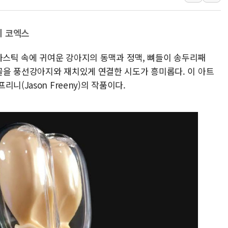
[ETF 시황] 2차전지 E
[컨콜] 롯데케미칼 "대산
지 코엑스
SK증권, 비대면 고객 대상
라스틱 속에 귀여운 강아지의 동맥과 정맥, 뼈들이 송두리째
통합위, 'AI 포용사회'·
을 풍선강아지와 재치있게 연결한 시도가 흥미롭다. 이 아트
코웨이, 2분기 영업익 2
니(Jason Freeny)의 작품이다.
[마감시황] 코스피, 7주 연
중수청 임용설명회에 검사 1
[컨콜] 롯데케미칼, "하반
안동 송천동 양봉장 화재 야