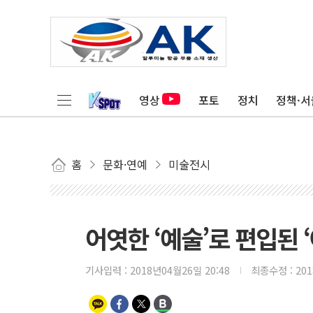
영상
포토
정치
정책·서
홈
문화·연예
미술전시
어엿한 ‘예술’로 편입된 
기사입력 :
2018년04월26일 20:48
최종수정 :
20