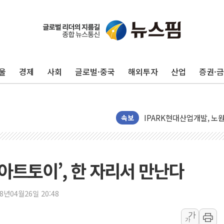
울
경제
사회
글로벌·중국
해외투자
산업
증권·
'무순위' 기회 왔다…신길
野 의원 42명, '사관학교
IPARK현대산업개발, 노
준공업지역 용적률 400
속보
현대해상, 유튜브 양육 콘
[컨콜] 롯데케미칼, "LP
대형 저축은행 4%대 예금
‘아트토이’, 한 자리서 만난다
서울 노원 40.2도…8년 만
한전, 한전기술지주 출범
18년04월26일 20:48
SK하이닉스, 용인·청주에
가
가
[중국증시 마감] CPO∙PC