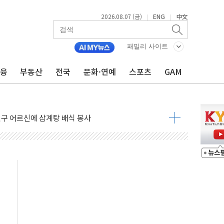
2026.08.07 (금)
ENG
中文
|
|
패밀리 사이트
금융
부동산
전국
문화·연예
스포츠
GAM
·노량진·장위 서울 알짜 단지 주목
 통합' 규탄 결의안 발의…이준석·한동훈 동참
원구 어르신에 삼계탕 배식 봉사
% 적용하니…재건축보다 재개발 사업성 개선↑
텐츠 '소셜아이어워드' 대상 수상
G 투입 비중 37%…하반기 확대 추진"
 사라진다, OK·애큐온·페퍼만 남아
에 서울서 40도 넘어
…에너지 유니콘기업 본격 육성
 54조 투자…D램·낸드 동시 증설
B∙CRO가 이끈 '기술주 상승장'